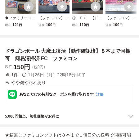
◆ファミリーコン
【ファミコン】 ド
◎ ＦＣ 【ドラ
【ファミコン】 ミ
ピューター/ファミ
ラゴンボールZ 強
ゴンボール2 大
ッキーマウス 不思
121
100
110
100
現在
円
現在
円
現在
円
現在
円
コン/FC ドラゴン
襲サイヤ人 『無水
魔王復活】箱.説明
議の国の大冒険
ボール 大魔王復活
エタノール・レト
書なしソフトのみ/
『無水エタノー
ソフト
ロゲーム復活剤を
動作保証付 クイッ
ル・レトロゲーム
使用しての簡易清
クポストでＦＣソ
復活剤を使用して
ドラゴンボール 大魔王復活【動作確認済】８本まで同梱
掃済み』カセット
フト８本まで同梱
の簡易清掃済み』
【FC】【中古】
可
【FC】【中古】
可 簡易清掃済 FC ファミコン
150
円
現在
（税0円）
1
件
1月26日（月）22時18分
終了
やや傷や汚れあり
あなただけの特別なクーポンを受け取れます
詳細
5,000円相当、落札価格がお得に
★箱無しファミコンソフトは８本まで１個口分の送料で同梱可能