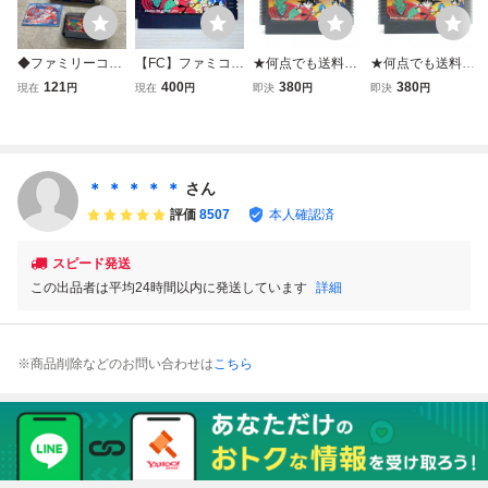
◆ファミリーコン
【FC】ファミコ
★何点でも送料１
★何点でも送料１
ピューター/ファミ
ン ドラゴンボー
８５円★ ドラゴン
８５円★ ドラゴン
121
400
380
380
現在
円
現在
円
即決
円
即決
円
コン/FC ドラゴン
ル 大魔王復活
ボール 大魔王復活
ボール 大魔王復活
ボール 大魔王復活
DRAGON BALL
DRAGON BALL
ソフト
ファミコン ツ20
ファミコン ツ16
レ即発送 FC ソフ
レ即発送 FC ソフ
ト 動作確認済み
ト 動作確認済み
＊ ＊ ＊ ＊ ＊
さん
評価
8507
本人確認済
スピード発送
この出品者は平均24時間以内に発送しています
詳細
※商品削除などのお問い合わせは
こちら