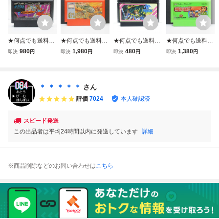
★何点でも送料１
★何点でも送料１
★何点でも送料１
★何点でも送料１
８５円★ ⑥ 初代
８５円★ コブラコ
８５円★ ドラゴン
８５円★ 明治維新
980
1,980
480
1,380
即決
円
即決
円
即決
円
即決
円
ドラゴンクエスト
マンド ファミコン
スピリット 新たな
ファミコン シ1レ
1 ドラクエ【後期
シ34レ即発送 FC
る伝説 ファミコン
即発送 FC ソフト
ザラザラFFマー
ソフト 動作確認済
チ44レ即発送 FC
動作確認済み
ク】ファミコン シ
み
ソフト 動作確認済
＊ ＊ ＊ ＊ ＊
さん
1レ即発送 FC ソ
み
評価
7024
本人確認済
フト 動作確認済み
スピード発送
この出品者は平均24時間以内に発送しています
詳細
※商品削除などのお問い合わせは
こちら