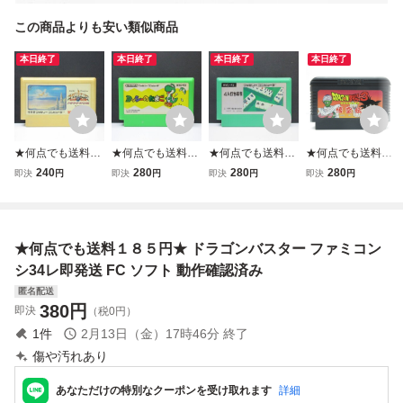
この商品よりも安い類似商品
本日終了
本日終了
本日終了
本日終了
★何点でも送料１
★何点でも送料１
★何点でも送料１
★何点でも送料１
８５円★ ハイドラ
８５円★ ヨッシー
８５円★ 4人打ち
８５円★ ドラゴン
240
280
280
280
即決
円
即決
円
即決
円
即決
円
イド・スペシャル
のたまご ファミコ
麻雀 ファミコン
ボール3 悟空伝 D
ファミコン シ36
ン シ36レ即発送 F
シ31レ即発送 FC
RAGON BALL 3
レ即発送 FC ソフ
C ソフト 動作確認
ソフト 動作確認済
ファミコン セ8レ
ト 動作確認済み
済み
み
即発送 FC ソフト
★何点でも送料１８５円★ ドラゴンバスター ファミコン
動作確認済み
シ34レ即発送 FC ソフト 動作確認済み
匿名配送
380
円
即決
（税0円）
1
件
2月13日（金）17時46分
終了
傷や汚れあり
あなただけの特別なクーポンを受け取れます
詳細