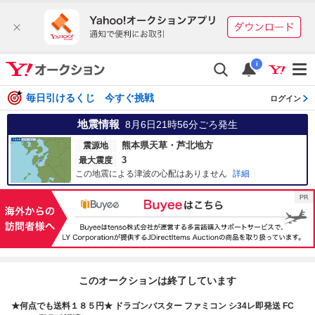
i
毎日引けるくじ 今すぐ挑戦
ログイン
地震情報
8月6日21時56分
ごろ発生
熊本県天草・芦北地方
震源地
3
最大震度
この地震による津波の心配はありません
詳細
このオークションは終了しています
★何点でも送料１８５円★ ドラゴンバスター ファミコン シ34レ即発送 FC