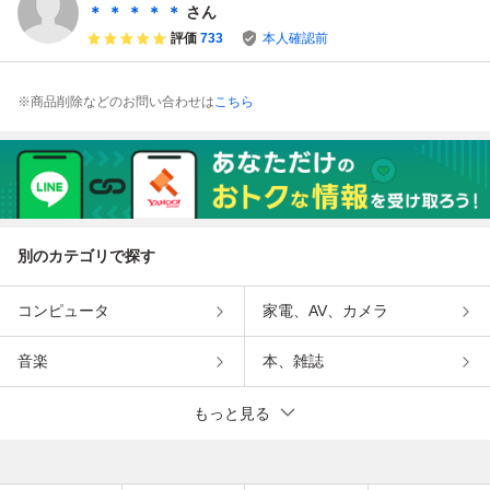
HOOD RLF 植木
＊ ＊ ＊ ＊ ＊
さん
鉢
評価
733
本人確認前
※商品削除などのお問い合わせは
こちら
別のカテゴリで探す
コンピュータ
家電、AV、カメラ
音楽
本、雑誌
もっと見る