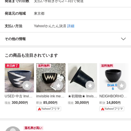
発送までの日数
支払い手続きから2～3日で発送
発送元の地域
東京都
支払い方法
Yahoo!かんたん決済
詳細
その他の情報
この商品も注目されています
本日終了
送料無料
送料無料
USED 中古 Invisib
invisible ink mex
★初期物★ Invisib
NEIGHBORHOOD
le ink SRL NEIGH
インビジブルイン
le ink インビシブ
SRL invisible ink
300,000
85,000
30,000
14,800
現在
円
即決
円
現在
円
即決
円
BORHOOD イン
ク 鉢 植木鉢 SRL r
ルインク ベーシッ
P-Chamber S Dar
Yahoo!フリマ
Yahoo!フリマ
ビジブルインク ネ
aw life factory
クポット 検) SRL
k Gra 植木鉢
イバーフッド 鉢
鶴仙園 BOTANIZE
陶器鉢 植木鉢 GM
rawlifefactory GO
57
UJIN NEIGHBOR
落札率が高い