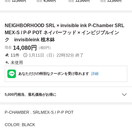
12,000
6,500
12,000
12,000
現在
円
現在
円
現在
円
現在
円
le ink invisibleink r
シャツ インビジブ
le ink invisibleink r
le ink invisibleink r
aw life factory RLF
ルインク サイズS
aw life factory RLF
aw life factory RLF
カタチ製作所 y鉢
検(srl neighborho
カタチ製作所 y鉢
カタチ製作所 y鉢
SRL botanize toky
od)
SRL botanize toky
SRL botanize toky
NEIGHBORHOOD SRL × invisible ink P-Chamber SRL
作家鉢 植木鉢
作家鉢 植木鉢
作家鉢 植木鉢
MEX-S / P-P POT ネイバーフッド × インビジブルイン
ク invisibleink 植木鉢
14,080
円
現在
（税0円）
11
件
1月11日（日）22時32分
終了
未使用
あなただけの特別なクーポンを受け取れます
詳細
5,000円相当、落札価格がお得に
P-CHAMBER . SRLMEX-S / P-P POT
COLOR: BLACK