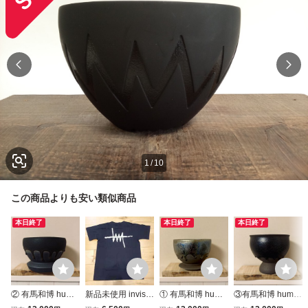
1
/
10
この商品よりも安い類似商品
本日終了
本日終了
本日終了
② 有馬和博 huma
新品未使用 invisib
① 有馬和博 huma
③有馬和博 huma
nity cell 検) invisib
leink Invisible ink t
nity cell 検) invisib
nity cell 検) invisib