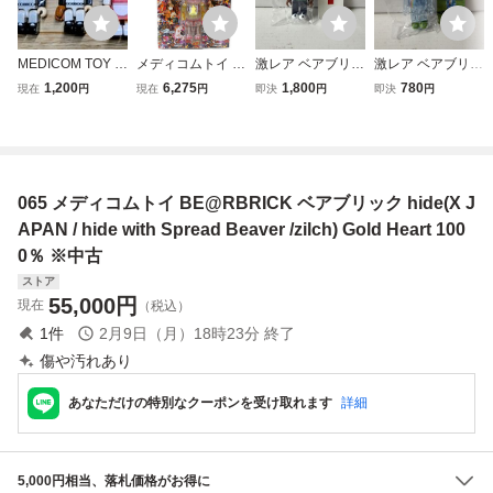
MEDICOM TOY メ
メディコムトイ B
激レア ベアブリッ
激レア ベアブリッ
ディコムトイ BE
E@RBRICK ベア
ク シリーズ52 シ
ク シリーズ52 ジ
1,200
6,275
1,800
780
現在
円
現在
円
即決
円
即決
円
@RBRICK ベアブ
ブリック 100% Ki
ークレット セブ
ェリービーン レ
リック 巨人の
m Songhe キム ソ
ンイレブン ユニ
インボー (be@r
星
ンへ フィギュア
フォーム JAPAN
brick メディコム
ver. (be@rbrick
トイjellybean )
メディコムトイ )
065 メディコムトイ BE@RBRICK ベアブリック hide(X J
APAN / hide with Spread Beaver /zilch) Gold Heart 100
0％ ※中古
ストア
55,000
円
現在
（税込）
1
件
2月9日（月）18時23分
終了
傷や汚れあり
あなただけの特別なクーポンを受け取れます
詳細
5,000円相当、落札価格がお得に