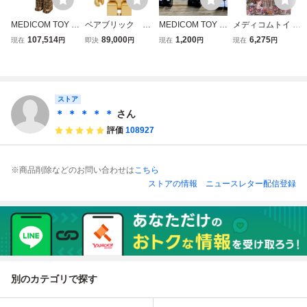
MEDICOM TOY B
ベアブリック BE
MEDICOM TOY メ
メディコムトイ B
E@RBRICK YOS
@RBRICK mast
ディコムトイ BE
E@RBRICK ベア
107,514
89,000
1,200
6,275
現在
円
即決
円
現在
円
現在
円
EGI2 カリモクJAP
ermind JAPAN G
@RBRICK ベアブ
ブリック 100% Ki
AN 寄木2nd 400%
OLD 1000％
リック 巨人の
m Songhe キム ソ
フィギュア メディ
メディコムトイ
星
ンへ フィギュア
コムトイ ベアブリ
ック 中古 美品 T1
ストア
1397755
＊ ＊ ＊ ＊ ＊
さん
評価
108927
※商品削除などのお問い合わせは
こちら
ストアの情報
ニュースレター配信登録
別のカテゴリで探す