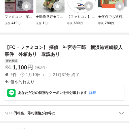
ファミコン 探偵
★動作良好★ファ
【ファミコン】 探
★何点でも送料１
神宮寺三郎 横浜港
ミコン ソフト 探
偵 神宮寺三郎 横
８５円★ 探偵 神
419
1
680
780
現在
円
現在
円
即決
円
即決
円
連続殺人事件
偵 神宮寺三郎 横
浜港連続殺人事件
宮寺三郎 横浜港連
箱 説明書付属
浜港 連続殺人事件
【攻略DVD】
続殺人事件 ファミ
★fc★
コン ツ19レ即発
送 FC ソフト 動作
【FC・ファミコン】 探偵 神宮寺三郎 横浜港連続殺人
確認済み
事件 外箱あり 取説あり
匿名配送
1,100
円
現在
（税0円）
9
件
1月10日（土）21時37分
終了
傷や汚れあり
あなただけの特別なクーポンを受け取れます
詳細
5,000円相当、落札価格がお得に