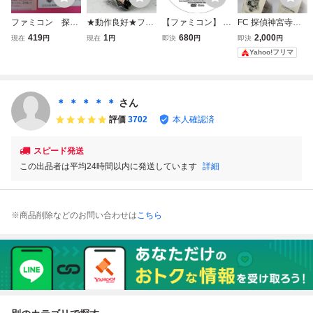
ファミコン 探偵
★動作良好★ファ
【ファミコン】 探
FC 探偵神宮寺三
神宮寺三郎 横浜港
ミコン ソフト 探
偵 神宮寺三郎 横
郎 横浜港連続殺人
419
1
680
2,000
現在
円
現在
円
即決
円
即決
円
連続殺人事件
偵 神宮寺三郎 横
浜港連続殺人事件
事件 ファミコンソ
Yahoo!フリマ
箱 説明書付属
浜港 連続殺人事件
【攻略DVD】
フト 説明書付き
★fc★
＊ ＊ ＊ ＊ ＊
さん
評価
3702
本人確認済
スピード発送
この出品者は平均24時間以内に発送しています
詳細
※商品削除などのお問い合わせは
こちら