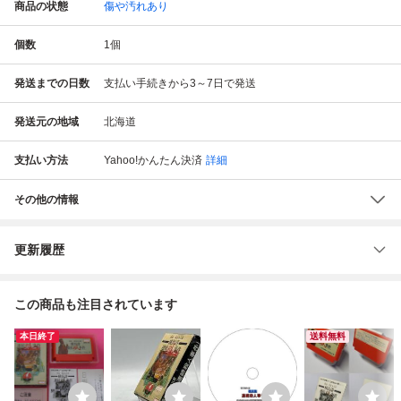
商品の状態
傷や汚れあり
個数
1
個
発送までの日数
支払い手続きから3～7日で発送
発送元の地域
北海道
支払い方法
Yahoo!かんたん決済
詳細
その他の情報
更新履歴
この商品も注目されています
本日終了
送料無料