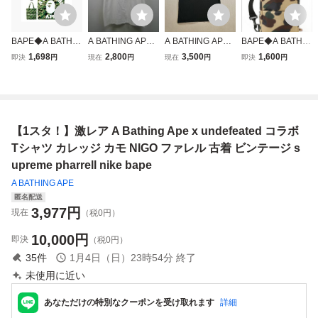
BAPE◆A BATHIN
A BATHING APE
A BATHING APE
BAPE◆A BATHIN
G APE◆べイプ ア
アベイシングエイ
BAPE アベイシン
G APE／迷彩カモ
1,698
2,800
3,500
1,600
即決
円
現在
円
現在
円
即決
円
ベイシング エイプ
プ BAPE ベイプ
グエイプ スライム
◆ボディバッグ◆
◆CAMOカモ柄 ト
エイプ ロゴプリン
ロゴ Tシャツ ブラ
付録ノベルティ
ートバッグ／未使
ト 半袖 Tシャツ ト
ック
用 付録
ップス ホワイト
白 XLサイズ
【1スタ！】激レア A Bathing Ape x undefeated コラボ
Tシャツ カレッジ カモ NIGO ファレル 古着 ビンテージ s
upreme pharrell nike bape
A BATHING APE
匿名配送
3,977
円
現在
（税0円）
10,000
円
即決
（税0円）
35
件
1月4日（日）23時54分
終了
未使用に近い
あなただけの特別なクーポンを受け取れます
詳細