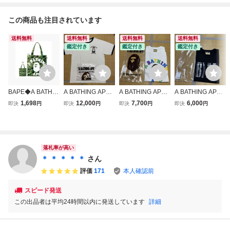
この商品も注目されています
送料無料
送料無料
送料無料
送料無料
鑑定付き
鑑定付き
鑑定付き
BAPE◆A BATHIN
A BATHING APE
A BATHING APE
A BATHING APE
G APE◆べイプ ア
BAPE BOUNTY H
BAPE COLOR CO
BAPE LOGO チェ
1,698
12,000
7,700
6,000
即決
円
即決
円
即決
円
即決
円
ベイシング エイプ
UNTER tシャツ X
LLEGE LOGO tシ
ック tシャツ M
◆CAMOカモ柄 ト
L リンガー tee
ャツ M カレッジロ
黒 ブラック
ートバッグ／未使
スカルくん BAB
ゴ BABY MILO s
用 付録
Y MILO
hark
落札率が高い
＊ ＊ ＊ ＊ ＊
さん
評価
171
本人確認前
スピード発送
この出品者は平均24時間以内に発送しています
詳細