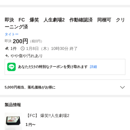
劇場2 ソフト
劇場3 ソフト
み クリーニング済
大爆笑!!人生劇場
み スーファミ ス
ドキドキ青春編
ーパーファミコン
(コンデンサ交換済
即決 FC 爆笑 人生劇場2 作動確認済 同梱可 クリ
み) [S3821]
ーニング済
タイトー
200
円
即決
（税0円）
1
件
1月8日（木）10時30分
終了
やや傷や汚れあり
あなただけの特別なクーポンを受け取れます
詳細
5,000円相当、落札価格がお得に
製品情報
【FC】 爆笑!!人生劇場2
1
円〜