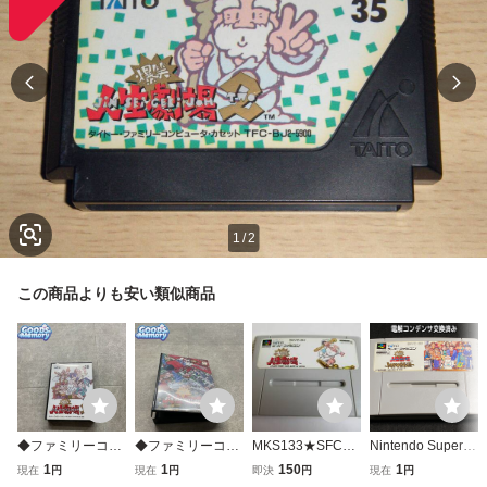
1
/
2
この商品よりも安い類似商品
◆ファミリーコン
◆ファミリーコン
MKS133★SFCソ
Nintendo Super F
ピューター/ファミ
ピューター/ファミ
フトのみ 大爆笑人
amicom スーパー
1
1
150
1
現在
円
現在
円
即決
円
現在
円
コン/FC 爆笑!!人生
コン/FC 爆笑!!人生
生劇場 起動確認済
ファミコン ソフト