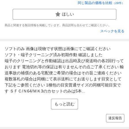
同じ製品の価格を比較
（
29
件）
ほしい
商品と関連する製品情報を掲載しています。商品説明も合わせてご確認ください。
スペックを見る
ソフトのみ 画像は現物です状態は画像にてご確認ください
ソフト・端子クリーニング済み初期作動 確認しました
端子のクリーニングと作動確認は出品時及び発送時の各2回行って
おります 電池切れ等の保証は有りませんその点ご了承ください 輸
送事故の補償のある宅配便ご希望の場合はその旨ご連絡ください
複数落札の場合は同梱にて表示送料にてお送りします目安として
下記をご参照ください 1梱包の目安普通サイズの同梱可能目安で
す ＳＦＣ/Ｎ64/ＭＫ3のカセットのみは5本...
もっと読む
違反報告