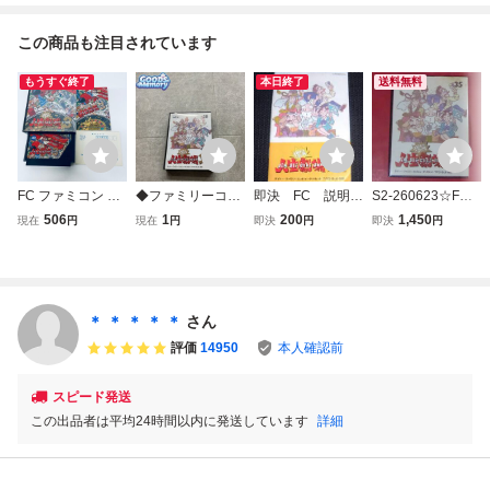
この商品も注目されています
もうすぐ終了
本日終了
送料無料
FC ファミコン 爆
◆ファミリーコン
即決 FC 説明書
S2-260623☆FC
笑 人生劇場３ ソ
ピューター/ファミ
のみ 爆笑人生劇
爆笑人生劇場2 フ
506
1
200
1,450
現在
円
現在
円
即決
円
即決
円
フト 箱説付 起動
コン/FC 爆笑!!人生
場2 同梱可 (ソ
ァミコン
確認済
劇場2 ソフト
フト無)
＊ ＊ ＊ ＊ ＊
さん
評価
14950
本人確認前
スピード発送
この出品者は平均24時間以内に発送しています
詳細