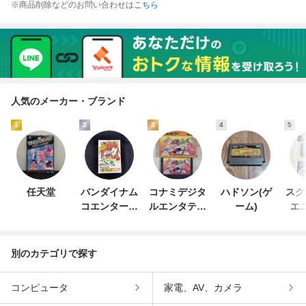
※商品削除などのお問い合わせは
こちら
人気のメーカー・ブランド
1
2
3
4
5
任天堂
バンダイナム
コナミデジタ
ハドソン(ゲ
スク
コエンターテ
ルエンタテイ
ーム)
エ
インメント
ンメント
別のカテゴリで探す
コンピュータ
家電、AV、カメラ