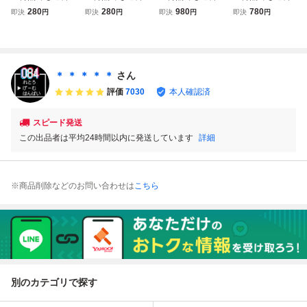
８５円★ タイトー
８５円★ タイトー
８５円★ ハイウェ
８５円★ 11 バー
280
280
980
780
即決
円
即決
円
即決
円
即決
円
グランプリ 栄光へ
グランプリ 栄光へ
イスター ファミコ
ガータイム ファミ
のライセンス ファ
のライセンス ファ
ン チ21！レ即発
コン チ32レ即発
ミコン ツ9レ即発
ミコン ツ10レ即
送 FC ソフト 動作
送 FC ソフト 動作
送 FC ソフト 動作
発送 FC ソフト 動
確認済み
確認済み
確認済み
作確認済み
＊ ＊ ＊ ＊ ＊
さん
評価
7030
本人確認済
スピード発送
この出品者は平均24時間以内に発送しています
詳細
※商品削除などのお問い合わせは
こちら
別のカテゴリで探す