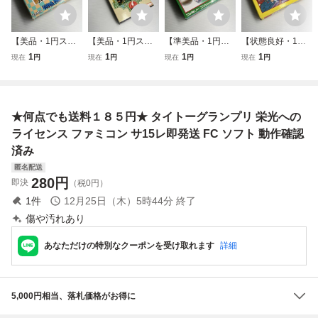
【美品・1円スタ
【美品・1円スタ
【準美品・1円ス
【状態良好・1円
ート】ファミコン
ート】ファミコン
タート】ファミコ
スタート】ファミ
1
1
1
1
現在
円
現在
円
現在
円
現在
円
ソフト スーパーマ
ソフト 横浜港連続
ンソフト 燃えろプ
コンソフト 高橋名
リオブラザーズ3
殺人事件 FC
ロ野球 FC
人のBugってハニ
FC
ー FC
★何点でも送料１８５円★ タイトーグランプリ 栄光への
ライセンス ファミコン サ15レ即発送 FC ソフト 動作確認
済み
匿名配送
280
円
即決
（税0円）
1
件
12月25日（木）5時44分
終了
傷や汚れあり
あなただけの特別なクーポンを受け取れます
詳細
5,000円相当、落札価格がお得に