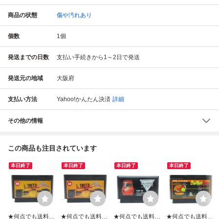
商品の状態
傷や汚れあり
個数
1
個
発送までの日数
支払い手続きから1～2日で発送
発送元の地域
大阪府
支払い方法
Yahoo!かんたん決済
詳細
その他の情報
この商品も注目されています
本日終了
本日終了
本日終了
本日終了
★何点でも送料１
★何点でも送料１
★何点でも送料１
★何点でも送料１