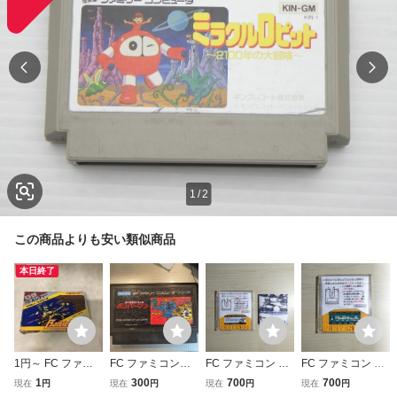
1
/
2
この商品よりも安い類似商品
本日終了
1円～ FC ファミ
FC ファミコンソ
FC ファミコン デ
FC ファミコン デ
コン バトルシティ
フト ボンバーマン
ィスクシステム デ
ィスクシステム デ
1
300
700
700
現在
円
現在
円
現在
円
現在
円
ー
BOMBER MAN ハ
ィスクカード / ア
ィスクカード / ワ