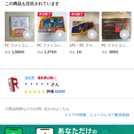
この商品も注目されています
本日終了
本日終了
FC ファミコン デ
FC ファミコン ダ
1円～ FC ファミ
FC ファミコンソ
ィスクシステム デ
ウ・ボーイ ソフト
コン バトルシティ
フト ボンバーマン
1,500
1,375
1
300
現在
円
現在
円
現在
円
現在
円
ィスクカード / バ
箱説付 起動確認済
ー
BOMBER MAN ハ
イオミラクル ぼく
ドソン 1985
ってウパ
ストア
落札率が高い
＊ ＊ ＊ ＊ ＊
さん
評価
42940
※商品削除などのお問い合わせは
こちら
ストアの情報
ニュースレター配信登録