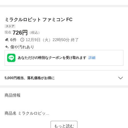
ドソン 1985
イスホッケー
ードナの森
ミラクルロピット ファミコン FC
ストア
726
円
現在
（税込）
6
件
12月9日（火）22時50分
終了
傷や汚れあり
あなただけの特別なクーポンを受け取れます
詳細
5,000円相当、落札価格がお得に
商品情報
商品名 ミラクルロピッ...
もっと読む