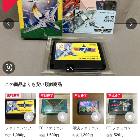
1
/
6
この商品よりも安い類似商品
送料無料
本日終了
本日終了
本日終了
ファミコンソフト
FC ファミコンソ
即決ファミコンソ
FC ファミコンソ
トップガン KONA
フト 沙羅曼蛇 サ
フト 月風魔伝 KO
フト パロディウス
1,080
1,500
1,200
520
即決
円
現在
円
即決
円
現在
円
MI
ラマンダ クリアソ
NAMI
だ！ ソフトのみ K