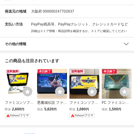
発送元の地域
大阪府 000000247702637
支払い方法
PayPay残高等、PayPayクレジット、クレジットカードなど
詳細はストア情報・商品説明を確認するか、ストアに確認してください
その他の情報
この商品も注目されています
送料無料
本日終了
送料無料
本日終了
ファミコンソフト
悪魔城伝説 ファミ
ファミコンソフト
FC ファミコンソ
トップガン 箱説付
コン KONAMI 198
トップガン KONA
フト 沙羅曼蛇 サ
2,600
5,820
1,080
1,500
即決
円
現在
円
即決
円
現在
円
き KDS-TG コナミ
9年 任天堂 ファミ
MI
ラマンダ クリアソ
Yahoo!フリマ
Yahoo!フリマ
コンソフト
フト KONAMI コ
ナミ