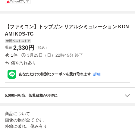
Yahoo!フリマ
フト KONAMI コ
ONAMI
ナミ
【ファミコン】トップガン リアルシミュレーション KON
AMI KDS-TG
年間ベストストア
2,330
円
現在
（税込）
1
件
3月29日（日）22時45分
終了
傷や汚れあり
あなただけの特別なクーポンを受け取れます
詳細
5,000円相当、落札価格がお得に
商品について
画像の物が全てです。
外箱に破れ、傷み有り