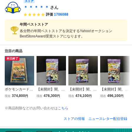
ストア
＊ ＊ ＊ ＊ ＊
さん
評価
1706088
年間ベストストア
各分野の年間ベストストアを決定するYahoo!オークション
BestStoreAward受賞ストアになります。
注目の商品
本日終了
ポケモンカードe
【未開封】闇、そ
【未開封】闇、そ
【未開封】闇、そ
拡張パック 第3
してひかりへ… 1
してひかりへ… 1
してひかりへ… 1
374,800
476,300
474,100
496,100
現在
円
現在
円
現在
円
現在
円
弾 海からの風
パック ポケモンカ
パック ポケモンカ
パック ポケモンカ
未開封
ードneo ③
ードneo ①
ードneo ②
※商品削除などのお問い合わせは
こちら
ストアの情報
ニュースレター配信登録