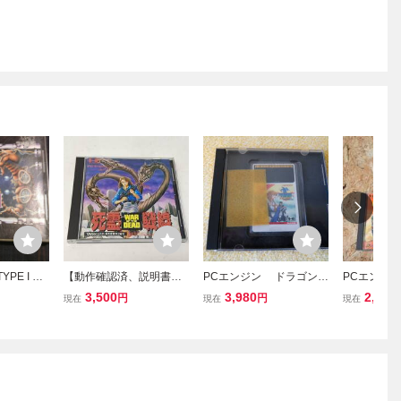
YPE I ア
【動作確認済、説明書に
PCエンジン ドラゴンス
PCエンジン 
ARD HU
難あり】PCエンジン ビク
ピリット 説明書なし H
ルタイプ H
3,500
3,980
2,000
円
円
現在
現在
現在
988
ター 死霊戦線
uCARD
し ＆ ビ
ン 箱説付