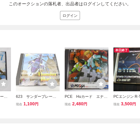
このオークションの落札者、出品者はログインしてください。
ログイン
本日終了
カー
623 サンダーブレー
PCE Huカード エナジ
PCエンジン R-T
ド NAPH-1015 NECア
ー 箱・説明書付 PCエ
ールタイプ HuC
1,100
2,480
3,500
円
円
円
現在
現在
現在
ベニュー PCエンジン Hu
ンジン専用
DSON SOFT 1
CARD ソフト