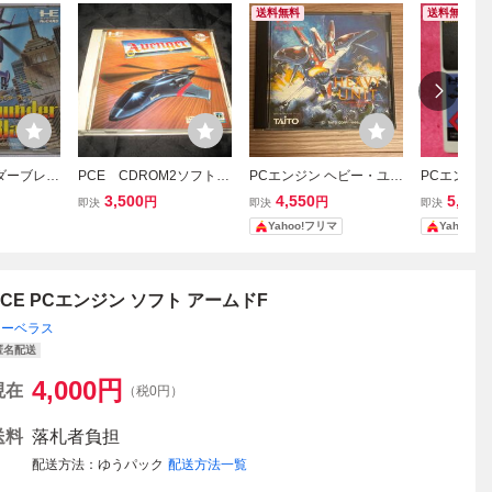
送料無料
送料無料
ンダーブレー
PCE CDROM2ソフト
PCエンジン ヘビー・ユニ
PCエンジン
PCエンジ
日本テレネット アヴェ
ット HuCARD タイトー
uCARD Vol
3,500
4,550
5,500
円
円
即決
即決
即決
ade NECア
ンジャー
ケース説明書付
SOFT
Yahoo!フリマ
Yahoo!
PCE PCエンジン ソフト アームドF
マーベラス
匿名配送
4,000
円
現在
（税0円）
送料
落札者負担
配送方法
ゆうパック
配送方法一覧