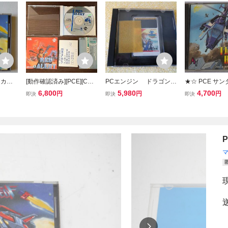
Huカー
[動作確認済み][PCE][CD-
PCエンジン ドラゴンス
★☆ PCE サ
RMED
Rom2] PCエンジン レッ
ピリット 説明書なし H
ド ハガキ付き 
6,800
5,980
4,700
円
円
円
即決
即決
即決
ド・アラート 帯・葉書付
uCARD
ン Thunder Bl
き
ベニュー ☆★