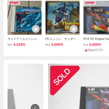
送料無料
送料無料
サイドアームスペシャル
PCエンジン サンダーブ
PCE PC Engine 
PCエンジン
レード(ハガキ付き) NE
ド FORMATION A
4,333
5,000
5,000
円
円
円
即決
即決
即決
Cアベニュー
F
Yahoo!フリマ