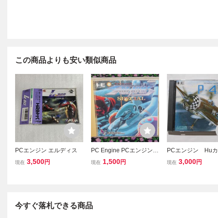
この商品よりも安い類似商品
PCエンジン エルディス
PC Engine PCエンジン
PCエンジン Hu
ゲームソフト CD-ROM
ド P-47
3,500
1,500
3,000
円
円
円
現在
現在
現在
2 『サイドアーム・スペ
シャル』 現状渡し
今すぐ落札できる商品