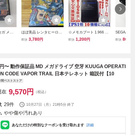
セガ メガ
ほぼ美品 レンタヒーロ
☆メモカブート 1.966 PS
SEGA/セ
 中嶋悟監
ー 箱説あり レトロフ
2改造 メモリーカード PS
ブ・ゲーム
3,780
1,200
800
円
円
円
即決
即決
即決
MD 箱説付き
リークにて初期動作確認
1 メガドライブ HDD ネッ
品ACアダプタ
済み メガドライブ SEGA
トワークアダプター メモ
0) DC9V/
MD
リーカード BIOS 吸い出
ル/MD/GG
し
力確認済み 
1円〜 動作保証品 MD メガドライブ 空牙 KUUGA OPERATI
ON CODE VAPOR TRAIL 日本テレネット 箱説付【10
年間ベストストア
9,570
円
現在
（税込）
29
件
10月27日（月）21時5分
終了
やや傷や汚れあり
あなただけの特別なクーポンを受け取れます
詳細