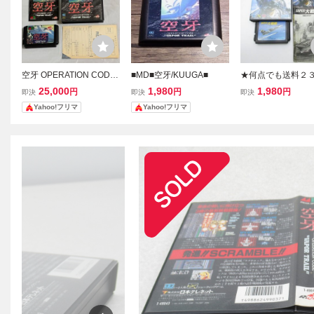
空牙 OPERATION CODE
■MD■空牙/KUUGA■
★何点でも送料２
VAPOR TRAIL メガドラ
★ スーパー大戦略 
25,000
1,980
1,980
円
円
円
即決
即決
即決
イブ 箱説ハガキ付
R大戦略 箱・説明
Yahoo!フリマ
Yahoo!フリマ
器カタログ・ソフト 
A メガドライブ 取説
即発送 MD