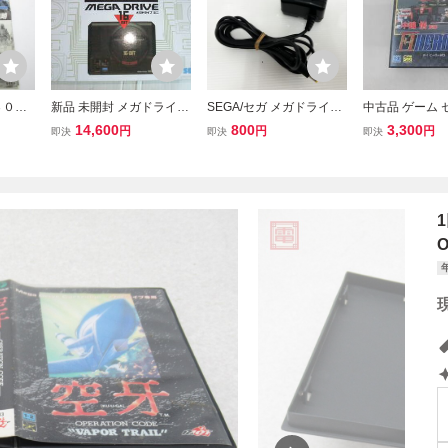
３０円
新品 未開封 メガドライブ
SEGA/セガ メガドライブ
中古品 ゲーム 
SUPE
ミニ MEGA FRIVE MD 16
2 純正品ACアダプター (S
ドライブ ソフト
14,600
800
3,300
円
円
円
即決
即決
即決
書・兵
BIT BY SEGA メガドライ
A-190A) 10V/850mA 電源
修 F1 HERO 
SEG
ブソフト 40+2タイトル内
ケーブル/MD2 テスターで
 BM1
臓 セガ ゲーム
出力確認済み A6