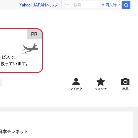
Yahoo! JAPAN
ヘルプ
四六時中
マイオク
ウォッチ
出品
IL 日本テレネット