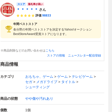
ストア
落札率が高い
＊ ＊ ＊ ＊ ＊
さん
評価
98833
年間ベストストア
各分野の年間ベストストアを決定するYahoo!オークション
BestStoreAward受賞ストアになります。
※商品削除などのお問い合わせは
こちら
ストアの情報
ニュースレター配信登録
商品情報
カテゴリ
おもちゃ、ゲーム
ゲーム
テレビゲーム
セガ
メガドライブ
タイトル
シューティング
商品の状態
やや傷や汚れあり
個数
1
個