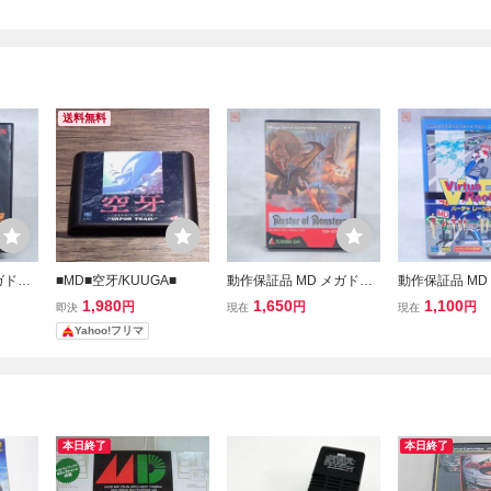
送料無料
ガドラ
■MD■空牙/KUUGA■
動作保証品 MD メガドラ
動作保証品 MD
ES BO
イブ マスター・オブ・モ
イブ バーチャ
1,980
1,650
1,100
円
円
円
即決
現在
現在
箱説ハガ
ンスターズ 箱説付【10
V.R. Virtua R
Yahoo!フリマ
ガキ付【10
本日終了
本日終了