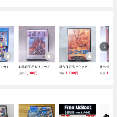
 メガドラ
動作保証品 MD メガドラ
動作保証品 MD メガドラ
動作保証品 
レーシング
イブ 三國志II 箱説ハガキ
イブ ヨーロッパ戦線 箱説
イブ スー
1,100
1,100
1,430
円
円
現在
現在
現在
acing 箱説ハ
付【10
ハガキ/マップ付【10
ファイターII 
EET FIGH
キ付【10