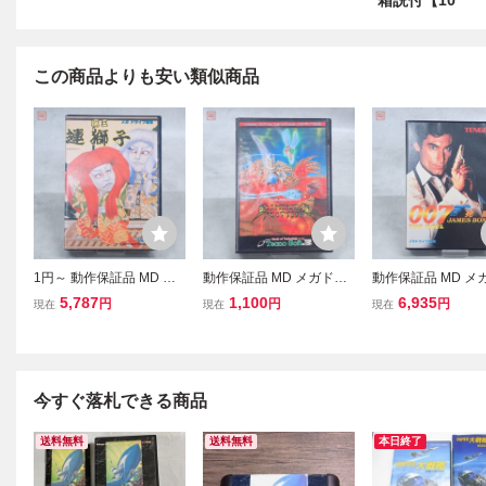
箱説付【10
この商品よりも安い類似商品
1円～ 動作保証品 MD メ
動作保証品 MD メガドラ
動作保証品 MD メ
ガドライブ 魔王連獅子 箱
イブ エレメンタル マスタ
イブ 007 死闘 JAM
5,787
1,100
6,935
円
円
円
現在
現在
現在
説付【10
ー 箱説付【10
ND THE DUEL 
キ付【10
今すぐ落札できる商品
送料無料
送料無料
本日終了