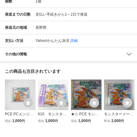
個数
1
個
発送までの日数
支払い手続きから1～2日で発送
発送元の地域
長野県
支払い方法
Yahoo!かんたん決済
詳細
その他の情報
この商品も注目されています
PCE PCエンジン
610 モンスター
★☆ PCE モンス
モンスターメーカ
SUPER CD-ROM
メーカー 闇の竜騎
ターメーカー 闇の
ー闇の龍騎士 SUP
1,000
1,000
1,000
2,000
現在
円
現在
円
現在
円
即決
円
2 ソフト モンスタ
士 NAPR-1026
竜騎士 PCエンジ
ER CD ROM PC
ーメーカー 闇の竜
NECアベニュー
ン SUPER CD-RO
エンジン
騎士
PCエンジン SUP
M2 MONSTER M