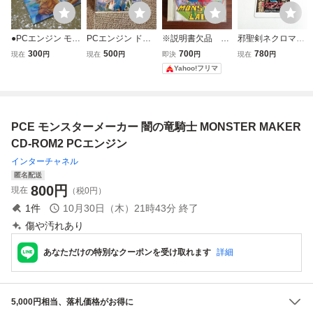
●PCエンジン モン
PCエンジン ドラ
※説明書欠品 P
邪聖剣ネクロマン
スターメーカー闇
ゴンスレイヤー英
Cエンジン CD-RO
サー ※動作確認
300
500
700
780
現在
円
現在
円
即決
円
現在
円
の竜騎士 説明書の
雄伝説II SUPER C
M2 ワンダーボー
済・清掃済 何本で
Yahoo!フリマ
み
D-ROM2
イIII モンスターレ
も同梱可 PCエン
アー
ジン
PCE モンスターメーカー 闇の竜騎士 MONSTER MAKER
CD-ROM2 PCエンジン
インターチャネル
匿名配送
800
円
現在
（税0円）
1
件
10月30日（木）21時43分
終了
傷や汚れあり
あなただけの特別なクーポンを受け取れます
詳細
5,000円相当、落札価格がお得に