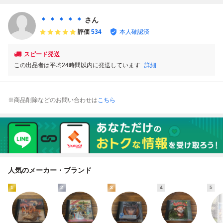
ER CD-ROM2 ソ
AKER ☆★
フト
＊ ＊ ＊ ＊ ＊
さん
評価
534
本人確認済
スピード発送
この出品者は平均24時間以内に発送しています
詳細
※商品削除などのお問い合わせは
こちら
人気のメーカー・ブランド
1
2
3
4
5