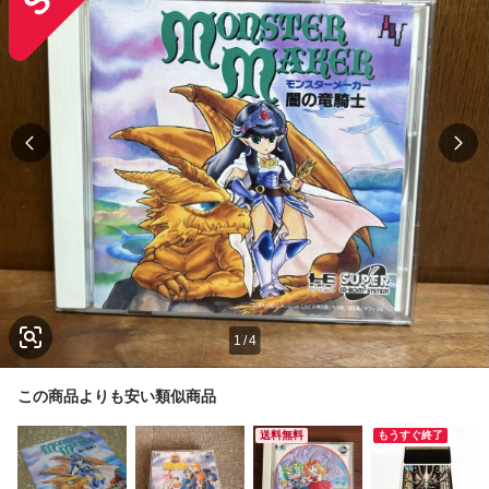
1
/
4
この商品よりも安い類似商品
送料無料
もうすぐ終了