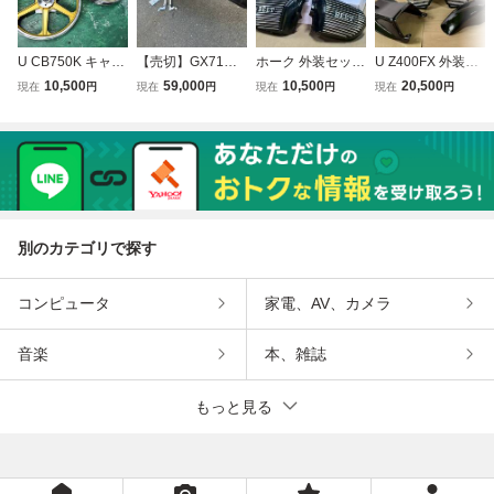
U CB750K キャス
【売切】GX71マ
ホーク 外装セット
U Z400FX 外装セ
トホイール 6金/ C
ーク2 リアバイザ
u 黒 やかんタンク
ット 黒 メッシュ
10,500
59,000
10,500
20,500
現在
円
現在
円
現在
円
現在
円
B750FOUR 1970-
ー ロゴ有 金具付/
蓋 アルフィン ロ
フェンダー ロゴ
1975ホイールK0
ルーフバイザー ル
ゴ/ブラック 美品
タンク テールカウ
K1 K2 K3 K4 K5 K
ーフスポイラー 旧
塗装後 未使用CB2
ル アルフィン ロ
6ダブル対応 セブ
車 街道レーサー
50Tガソリンタン
ゴ/外装 サイドカ
ンスターキャスト
Ⅱリアスポイラー
クBEETサイドカ
バー Z400J Z550F
BEET メルバ ハヤ
MARK2バイザー
バーCB400Tヤカ
X Z500FX ハネ
シ
ン
別のカテゴリで探す
コンピュータ
家電、AV、カメラ
音楽
本、雑誌
もっと見る