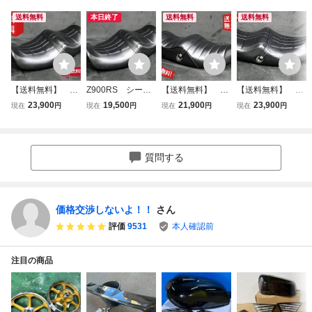
送料無料
本日終了
送料無料
送料無料
【送料無料】 Z9
Z900RS シー
【送料無料】 Z9
【送料無料】 Z9
00RS Z2仕様 シ
ト Ｚ２仕様/カフ
00RS 黒皮 タッ
00RS Z2仕様 シ
23,900
19,500
21,900
23,900
現在
円
現在
円
現在
円
現在
円
ート/カフェCAFE
ェCAFE ブラッ
クロールシート/カ
ート/カフェCAFE
ローダウン 黒皮
ク タックロー
フェCAFEローダ
ローダウン 黒皮
リベット ボタン
ルシート カワサキ
ウン リベット ボ
リベット ボタン
レザー あんこ抜き
あんこ抜き ローダ
タン レザー あん
レザー あんこ抜き
質問する
できてる タックロ
ウン アンコ抜き
こ抜き できてる
できてる タックロ
ールシート
タックロール
ールシート
価格交渉しないよ！！
さん
評価
9531
本人確認前
注目の商品