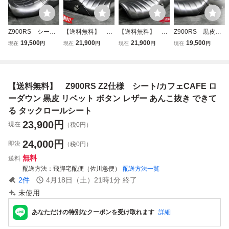
Z900RS シー
【送料無料】 Z9
【送料無料】 Z9
Z900RS 黒皮ボ
ト Ｚ２仕様/カフ
00RS 黒皮 タッ
00RS 黒皮 タック
タン タックロール
19,500
21,900
21,900
19,500
現在
円
現在
円
現在
円
現在
円
ェCAFE ブラッ
クロールシート/カ
ロールシート/カフ
シート /ブラッ
ク タックロー
フェCAFEローダ
ェCAFEローダウ
ク カフェCAFE
ルシート カワサキ
ウン リベット ボ
ン リベット ボタ
タックロール シ
あんこ抜き ローダ
タン レザー あん
ン レザー あんこ
ート カワサキ あ
【送料無料】 Z900RS Z2仕様 シート/カフェCAFE ロ
ウン アンコ抜き
こ抜き できてる
抜き できてる タ
んこ抜き ローダウ
タックロール
ックロール
ン アンコ抜き
ーダウン 黒皮 リベット ボタン レザー あんこ抜き できて
る タックロールシート
23,900
円
現在
（税0円）
24,000
円
即決
（税0円）
無料
送料
配送方法
飛脚宅配便（佐川急便）
配送方法一覧
2
件
4月18日（土）21時1分
終了
未使用
あなただけの特別なクーポンを受け取れます
詳細