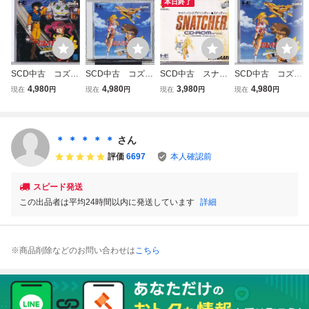
本日終了
SCD中古 コズミ
SCD中古 コズミ
SCD中古 スナッ
SCD中古 コズミ
ックファンタジー
ックファンタジー
チャー 【管理番
ックファンタジー
4,980
4,980
3,980
4,980
現在
円
現在
円
現在
円
現在
円
４ 銀河少年伝説
４ 銀河少年伝説
号：73205】
４ 銀河少年伝説
突入編 「伝説への
激闘編 「光の宇宙
激闘編 「光の宇宙
プレリュード」
の中で…」 【管
の中で…」 【管
【管理番号：7311
理番号：73050】
理番号：73146】
＊ ＊ ＊ ＊ ＊
さん
9】
評価
6697
本人確認前
スピード発送
この出品者は平均24時間以内に発送しています
詳細
※商品削除などのお問い合わせは
こちら