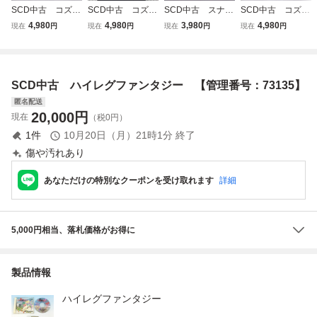
SCD中古 コズミ
SCD中古 コズミ
SCD中古 スナッ
SCD中古 コズミ
ックファンタジー
ックファンタジー
チャー 【管理番
ックファンタジー
4,980
4,980
3,980
4,980
現在
円
現在
円
現在
円
現在
円
４ 銀河少年伝説
４ 銀河少年伝説
号：73205】
４ 銀河少年伝説
突入編 「伝説への
激闘編 「光の宇宙
激闘編 「光の宇宙
プレリュード」
の中で…」 【管
の中で…」 【管
【管理番号：7311
理番号：73050】
理番号：73146】
SCD中古 ハイレグファンタジー 【管理番号：73135】
9】
匿名配送
20,000
円
現在
（税0円）
1
件
10月20日（月）21時1分
終了
傷や汚れあり
あなただけの特別なクーポンを受け取れます
詳細
5,000円相当、落札価格がお得に
製品情報
ハイレグファンタジー