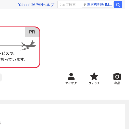
Yahoo! JAPAN
ヘルプ
滝沢秀明氏 IMPACT26
マイオク
ウォッチ
出品
C