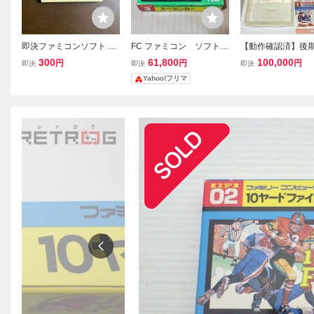
即決ファミコンソフト 10
FC ファミコン ソフト無
【動作確認済】後期
ヤードファイト
し スペランカー 発光
ッピーレース ダイ
300
61,800
100,000
円
円
円
即決
即決
即決
ダイオード LED無し
なし FC ファミコン
Yahoo!フリマ
後期 箱のみ
レム IF-01 箱耳4枚