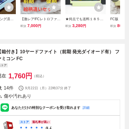
ング済
【激レア!FCレトロファミ
★何点でも送料１８５円
FC版【 1
ードファイ
コン】ナムコ パックマ
★ スクーン SQOON【LE
ト 】起動
7,000
3,280
800
円
円
円
即決
即決
即決
ドファイト
ン PAC-MAN 新旧（前
D 発光ダイオード 無し】
ミコンソフ
ミコンソ
期、後期）絵柄違いバー
ファミコン ツ26レ即発送
ジョン2本セット 動作確
FC ソフト 動作確認済み
認済 箱、説明書無し
【箱付き】10ヤードファイト（前期 発光ダイオード有） フ
ァミコン FC
ストア
1,760
円
現在
（税込）
14
件
9月22日（月）22時37分
終了
傷や汚れあり
あなただけの特別なクーポンを受け取れます
詳細
ストア
落札率が高い
＊ ＊ ＊ ＊ ＊
さん