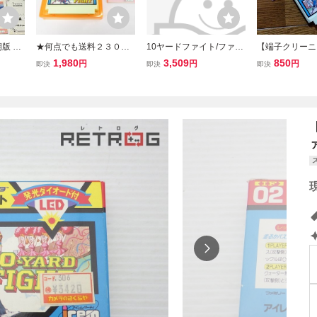
版 ジ
★何点でも送料２３０円
10ヤードファイト/ファミ
【端子クリーニ
オード
★ 10ヤードファイト 箱・
コン
み】FC 10ヤ
1,980
3,509
850
円
円
円
即決
即決
即決
 アイ
説明書・ソフト ファミコ
ト テンヤー
有
ン CM1 即発送 FC 動作確
アイレム ファ
認済み カセット 取説
フト