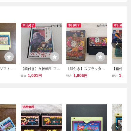
本日終了
本日終了
本日終了
フト 10
【箱付き】女神転生 ファ
【箱付き】スプラッター
【箱付き】
ミコン FC
ハウス わんぱくグラフィ
ミコン FC
1,001
1,606
1,232
円
円
現在
現在
現在
ティ ファミコン FC
送料無料