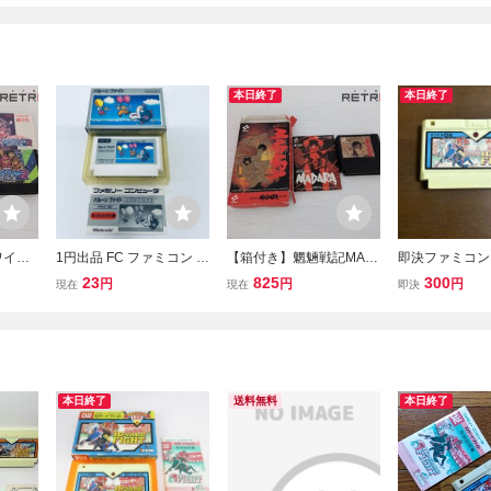
本日終了
本日終了
ワイワ
1円出品 FC ファミコン バ
【箱付き】魍魎戦記MAD
即決ファミコンソ
コン F
ルーンファイト ソフト 箱
ARA ファミコン FC
ヤードファイト
23
825
300
円
円
円
現在
現在
即決
説付 起動確認済
本日終了
送料無料
本日終了