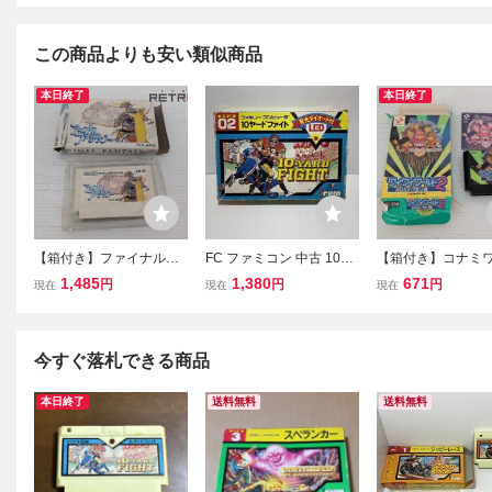
この商品よりも安い類似商品
本日終了
本日終了
【箱付き】ファイナルフ
FC ファミコン 中古 10ヤ
【箱付き】コナミ
ァンタジー ファミコン F
ードファイト 箱説付
イワールド2 ファミ
1,485
1,380
671
円
円
円
現在
現在
現在
C
C
今すぐ落札できる商品
本日終了
送料無料
送料無料