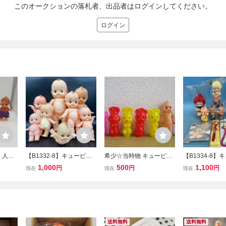
このオークションの落札者、出品者はログインしてください。
ログイン
 人形
【B1332-8】キューピー
希少☆当時物 キューピー
【B1334-8】
レトロ
人形 キューピーちゃん な
セルロイド ミニ 人形 お
人形 キューピー
1,000
500
1,100
円
円
円
現在
現在
現在
ィンテ
ど まとめ売り
まけ付き 動物 ポリ 人形 5
プ など まとめ
ュア
個セット 昭和 レトロ フ
ィギュア
送料無料
送料無料