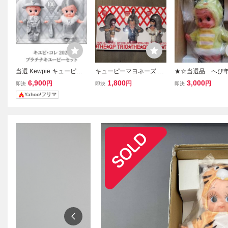
当選 Kewpie キューピー
キューピーマヨネーズ ト
★☆当選品 へび
100周年 プラチナキュー
リオザキューピー フィギ
ーピー人形 干支キ
6,900
1,800
3,000
円
円
円
即決
即決
即決
ピーセット 非売品 外箱開
ュア 3体セット 当選品 非
ー 新品☆★
Yahoo!フリマ
封 薄紙未開封品
売品 トリオザQP QP フィ
ギュアコレクション