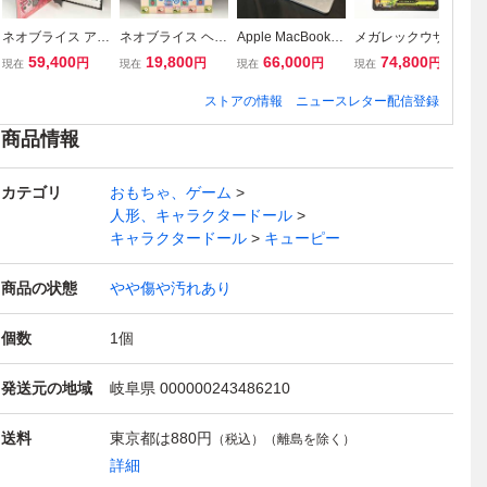
ネオブライス アル
ネオブライス ヘブ
Apple MacBook N
メガレックウザex
ポ
ティメットツアー
ンリーストロベリ
eo (13-inch) MHF
(110/076) SAR ポ
拡
59,400
19,800
66,000
74,800
円
円
円
円
現在
現在
現在
現在
現
CWC限定
ー
A4J/A ノートPC
ケモンカードゲー
弾
(▼ゆ06-11-03)
ム
未
ストアの情報
ニュースレター配信登録
商品情報
カテゴリ
おもちゃ、ゲーム
人形、キャラクタードール
キャラクタードール
キューピー
商品の状態
やや傷や汚れあり
個数
1
個
発送元の地域
岐阜県 000000243486210
送料
東京都は
880円
（税込）（離島を除く）
詳細