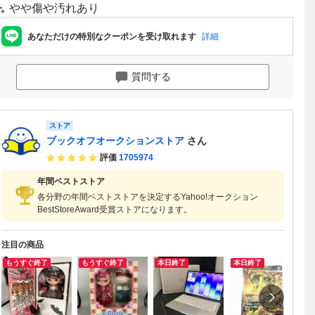
やや傷や汚れあり
あなただけの特別なクーポンを受け取れます
詳細
質問する
ストア
ブックオフオークションストア
さん
評価
1705974
年間ベストストア
各分野の年間ベストストアを決定するYahoo!オークション
BestStoreAward受賞ストアになります。
注目の商品
もうすぐ終了
もうすぐ終了
本日終了
本日終了