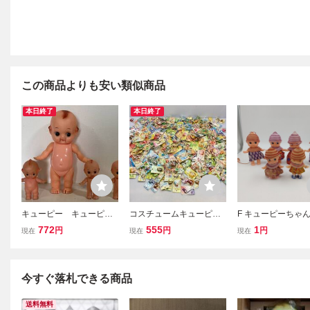
この商品よりも安い類似商品
本日終了
本日終了
キューピー キューピー
コスチュームキューピー
F キューピーちゃん
ちゃん キューピードー
ご当地キューピー など ま
6点 まとめ 昭和
772
555
1
円
円
円
現在
現在
現在
ル 人形 4体 ラリコ
とめて 同梱不可 [50-988
ハンドメイド ヴ
ー リッキー 昭和 レ
5]
ージ ソフビ フィギ
トロ セルロイド ソフ
ビ
今すぐ落札できる商品
送料無料