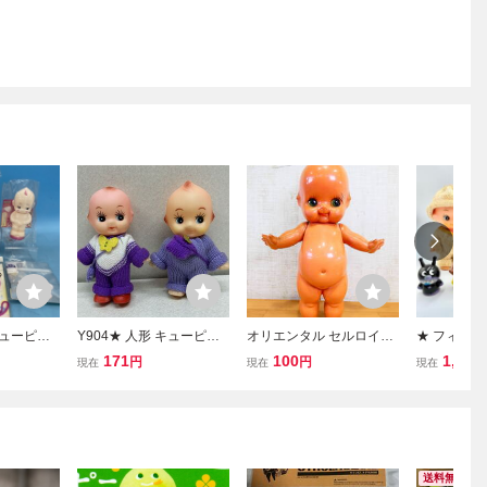
キューピー
Y904★ 人形 キューピー
オリエンタル セルロイド
★ フィギュ
 ストラッ
人形 キュピナドール
キューピー 人形 昭和レト
にこにこぷ
171
100
1,001
円
円
現在
現在
現在
売り
2体 当時物 ニットロ
ロ アンティーク 全高約60
人形 アンパ
ンパース 昭和レトロ
㎝ ※現状渡し＠140(7)
人形 指人形
キューピー レトロ コレ
昭和レトロ
クション
送料無料