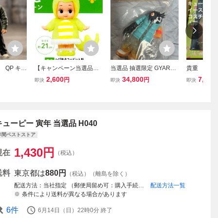
 QP キュ
【キャンペーン当選品】
当選品 抽選限定 GYARO
貴重 レア
 フィギュ
へび年・キューピー人形
MI Devil toys Cthulhuoid
品 未開封
2,600
34,800
7,190
円
円
即決
即決
即決
版 ダイ
（元箱未開封品）
クトゥルフオイド ハイパ
無料♪キュ
チコートv
ーギャロミフェス
バ イース
ルモコスチ
ピー人形
キューピー 寅年 当選品 H040
年間ベストストア
1,430
円
現在
（税込）
送料
東京都は
880円
（税込）（離島を除く）
配送方法
当社指定 （郵便局留め可：購入手続き時にお客様にて受取郵便局の設定が必要です）
配送方法一覧
条件により送料が異なる場合があります
6
件
6月14日（日）22時0分
終了