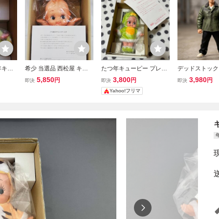
年キュ
希少 当選品 西松屋 キャ
たつ年キューピー プレゼ
デッドストック
ューピ
ンペーン キューピー人形
ントキャンペーン当選品
ーピー 石田小鳥
5,850
3,800
3,980
円
円
円
即決
即決
即決
約33cm
干支人形
ア レグルス限定
Yahoo!フリマ
ブ カーキラン
er.