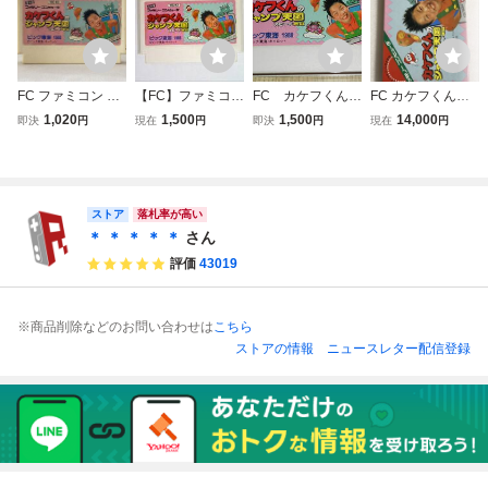
FC ファミコン カ
【FC】ファミコ
FC カケフくんの
FC カケフくんの
ケフくんのジャン
ン カケフくんの
ジャンプ天国スピ
ジャンプ天国 スピ
1,020
1,500
1,500
14,000
即決
円
現在
円
即決
円
現在
円
プ天国
ジャンプ天国スピ
ード地獄 ファミ
ード地獄 ファミコ
ード地獄
コンソフト ビッ
ン
ク東海
ストア
落札率が高い
＊ ＊ ＊ ＊ ＊
さん
評価
43019
※商品削除などのお問い合わせは
こちら
ストアの情報
ニュースレター配信登録