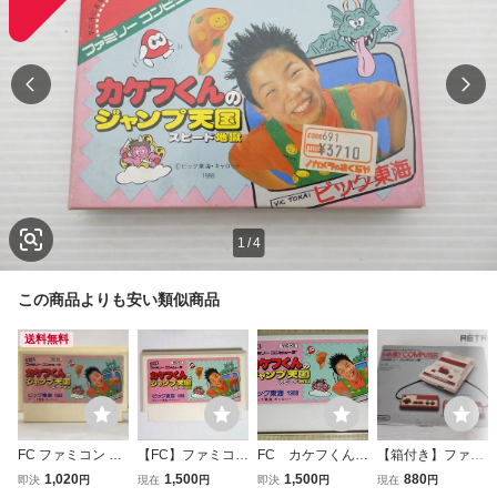
1
/
4
この商品よりも安い類似商品
送料無料
FC ファミコン カ
【FC】ファミコ
FC カケフくんの
【箱付き】ファミ
ケフくんのジャン
ン カケフくんの
ジャンプ天国スピ
コン本体（HVC-0
1,020
1,500
1,500
880
即決
円
現在
円
即決
円
現在
円
プ天国
ジャンプ天国スピ
ード地獄 ファミ
01） ファミコン F