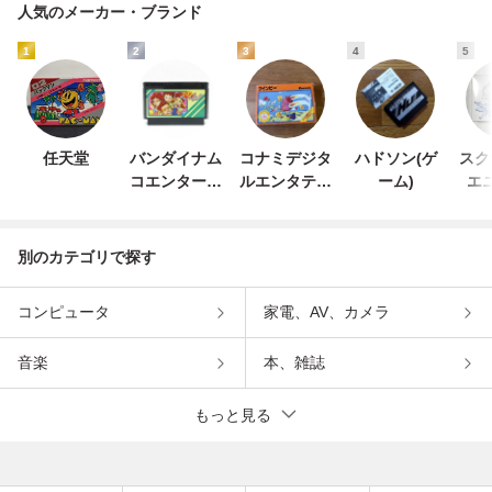
人気のメーカー・ブランド
1
2
3
4
5
任天堂
バンダイナム
コナミデジタ
ハドソン(ゲ
スク
コエンターテ
ルエンタテイ
ーム)
エ
インメント
ンメント
別のカテゴリで探す
コンピュータ
家電、AV、カメラ
音楽
本、雑誌
もっと見る