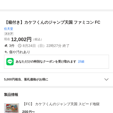
ード地獄
コンソフト ビッ
C
ク東海
【箱付き】カケフくんのジャンプ天国 ファミコン FC
任天堂
ストア
12,002
円
現在
（税込）
3
件
8月24日（日）22時27分
終了
傷や汚れあり
あなただけの特別なクーポンを受け取れます
詳細
5,000円相当、落札価格がお得に
製品情報
【FC】 カケフくんのジャンプ天国 スピード地獄
200
円〜