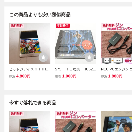
この商品よりも安い類似商品
送料無料
本日終了
送料無料
ヒットジアイス HIT THE I
575 THE 功夫 HC620
NEC PCエンジン 
CE PCエンジン ゲームソ
01 ハドソン PCエンジ
ラフィックス DUO 
4,800
1,000
1,880
円
円
円
即決
現在
即決
フト 中古 クリック 送料
ン HuCARD ソフト
MIコンバーター ス
無料！！
画像サイズ切替 A
ル代用可 PC Engin
今すぐ落札できる商品
送料無料
送料無料