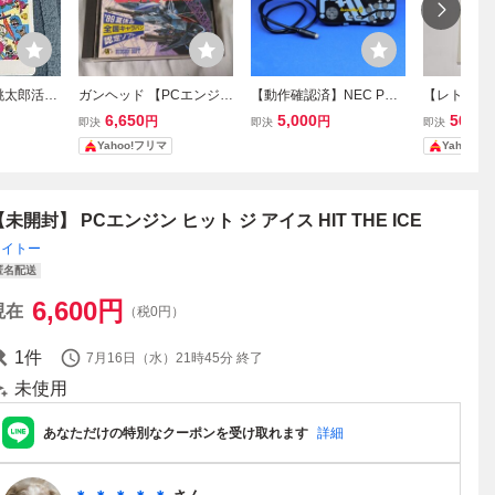
桃太郎活劇
ガンヘッド 【PCエンジ
【動作確認済】NEC PC
【レトロゲ
SON
ン】
エンジン アベニューパッ
ト・ザ・ブロッ
6,650
5,000
500
円
円
円
即決
即決
即決
ド6 AVENUE PAD6 NAP
Block ブ
Yahoo!フリマ
Yahoo!
D-1002 PC Engine NE
ス説明書帯付 
Cアベニュー PCE
s95 Mac
【未開封】 PCエンジン ヒット ジ アイス HIT THE ICE
タイトー
匿名配送
6,600
円
現在
（税0円）
1
件
7月16日（水）21時45分
終了
未使用
あなただけの特別なクーポンを受け取れます
詳細