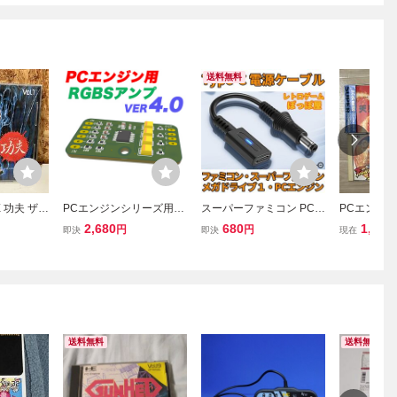
送料無料
HE 功夫 ザ
PCエンジンシリーズ用
スーパーファミコン PCエ
PCエンジン
RD PCエ
RGB/SYNCアンプ （4.0
ンジン メガドライブ 1 対
ット 天外魔
2,680
680
1,500
円
円
即決
即決
現在
版）PCエンジンGT、L
応 Type-C PD専用 DC変
つら THE功
T、DUO、DUOーR、DU
換 USB電源ケーブル AC
D CD-ROM
O-RX対応可能
アダプタ代用可能
送料無料
送料無料