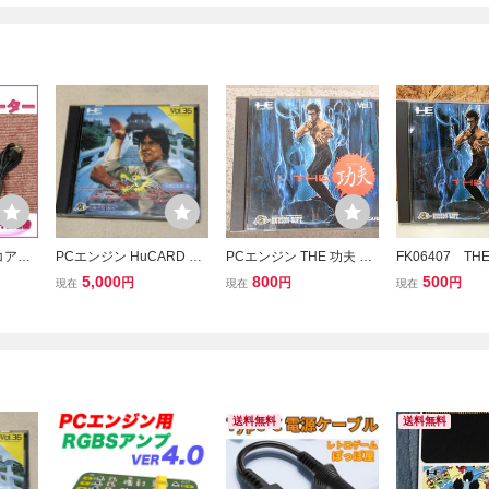
コアグ
PCエンジン HuCARD ジ
PCエンジン THE 功夫 ク
FK06407 T
用 HD
ャッキーチェン 成龍 Vol.
ンフー HuCARD/ハドソ
クンフー HuCA
5,000
800
500
円
円
円
現在
現在
現在
テレオ
36 ハドソンソフト
ンソフト 動作未確認
ンジン 中古品
Vケーブ
ジャンク
e
送料無料
送料無料