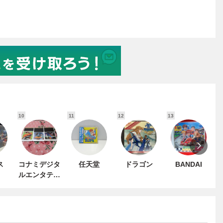
10
11
12
13
1
ス
コナミデジタ
任天堂
ドラゴン
BANDAI
ルエンタテイ
ンメント