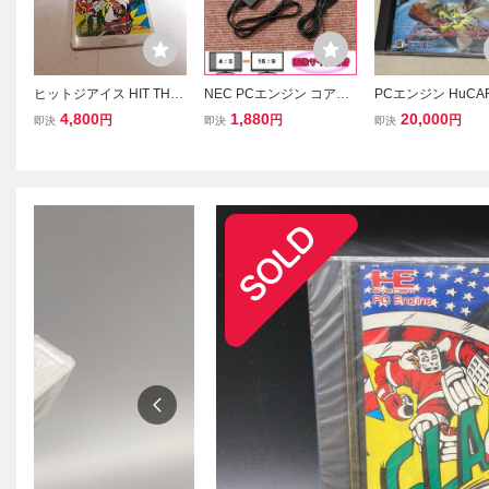
ヒットジアイス HIT THE I
NEC PCエンジン コアグ
PCエンジン HuCA
CE PCエンジン ゲームソ
ラフィックス DUO 用 HD
ャッキーチェン 成龍 
4,800
1,880
20,000
円
円
円
即決
即決
即決
フト 中古 クリック 送料
MIコンバーター ステレオ
36 ハドソンソフト
無料！！
画像サイズ切替 AVケーブ
ル代用可 PC Engine