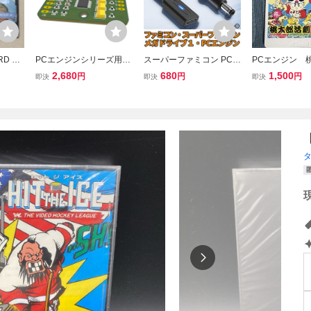
RD ジ
PCエンジンシリーズ用
スーパーファミコン PCエ
PCエンジン 
Vol.
RGB/SYNCアンプ （4.0
ンジン メガドライブ 1 対
HuCARD HUD
2,680
680
1,500
円
円
円
即決
即決
即決
版）PCエンジンGT、L
応 Type-C PD専用 DC変
T、DUO、DUOーR、DU
換 USB電源ケーブル AC
O-RX対応可能
アダプタ代用可能