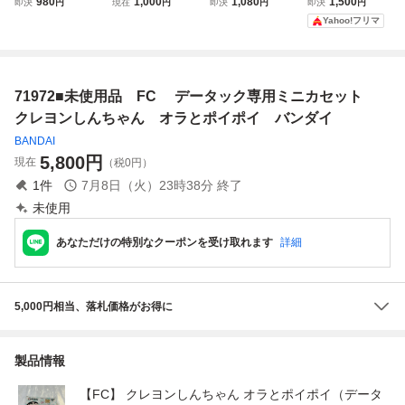
980
1,000
1,080
1,500
即決
円
現在
円
即決
円
即決
円
ANDAI) クレヨン
オラと遊ぼ F２
ッグチャーム 奇々
～ション スイング
Yahoo!フリマ
しんちゃん オラと
用ROMボード 動
怪々 オラの妖怪バ
マスコット
ポイポイ
作OK
ケ～ション 未開
封品
71972■未使用品 FC データック専用ミニカセット
クレヨンしんちゃん オラとポイポイ バンダイ
BANDAI
5,800
円
現在
（税0円）
1
件
7月8日（火）23時38分
終了
未使用
あなただけの特別なクーポンを受け取れます
詳細
5,000円相当、落札価格がお得に
製品情報
【FC】 クレヨンしんちゃん オラとポイポイ（データ