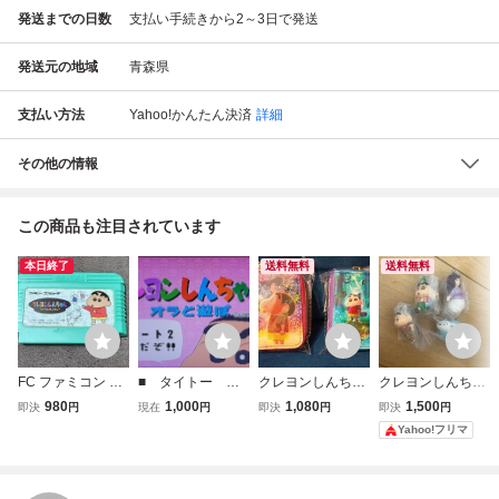
発送までの日数
支払い手続きから2～3日で発送
発送元の地域
青森県
支払い方法
Yahoo!かんたん決済
詳細
その他の情報
この商品も注目されています
本日終了
送料無料
送料無料
FC ファミコン カ
■ タイトー ク
クレヨンしんちゃ
クレヨンしんちゃ
セット バンダイ(B
レヨンしんちゃん
ん キーケース バ
ん オラの妖怪バケ
980
1,000
1,080
1,500
即決
円
現在
円
即決
円
即決
円
ANDAI) クレヨン
オラと遊ぼ F２
ッグチャーム 奇々
～ション スイング
Yahoo!フリマ
しんちゃん オラと
用ROMボード 動
怪々 オラの妖怪バ
マスコット
ポイポイ
作OK
ケ～ション 未開
封品