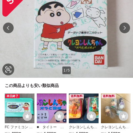
1
/
5
この商品よりも安い類似商品
本日終了
送料無料
送料無料
FC ファミコン カ
■ タイトー ク
クレヨンしんちゃ
クレヨンしんちゃ
セット バンダイ(B
レヨンしんちゃん
ん キーケース バ
ん オラの妖怪バケ