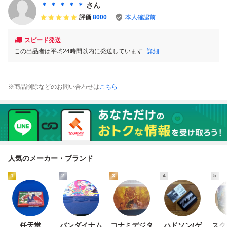
＊ ＊ ＊ ＊ ＊
さん
評価
8000
本人確認前
スピード発送
この出品者は平均24時間以内に発送しています
詳細
※商品削除などのお問い合わせは
こちら
人気のメーカー・ブランド
1
2
3
4
5
任天堂
バンダイナム
コナミデジタ
ハドソン(ゲ
スク