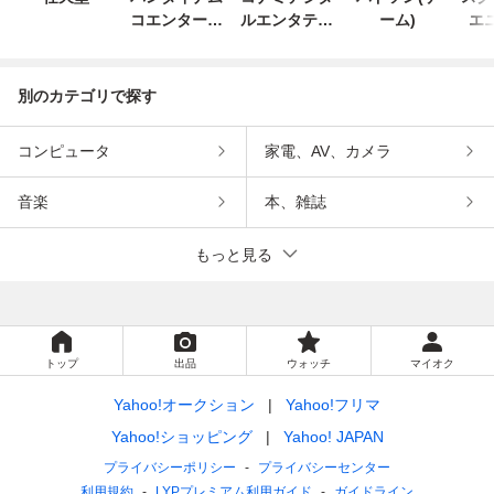
コエンターテ
ルエンタテイ
ーム)
エ
インメント
ンメント
別のカテゴリで探す
コンピュータ
家電、AV、カメラ
音楽
本、雑誌
もっと見る
トップ
出品
ウォッチ
マイオク
Yahoo!オークション
Yahoo!フリマ
Yahoo!ショッピング
Yahoo! JAPAN
プライバシーポリシー
プライバシーセンター
利用規約
LYPプレミアム利用ガイド
ガイドライン