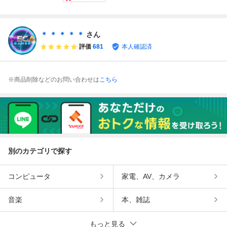
明書付 動作確認済
箱無し
KONAMI コナミ
説明書・ハガキ付
【PP
動作確認済
＊ ＊ ＊ ＊ ＊
さん
評価
681
本人確認済
※商品削除などのお問い合わせは
こちら
別のカテゴリで探す
コンピュータ
家電、AV、カメラ
音楽
本、雑誌
もっと見る