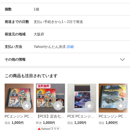
個数
1
個
発送までの日数
支払い手続きから1～2日で発送
発送元の地域
大阪府
支払い方法
Yahoo!かんたん決済
詳細
その他の情報
この商品も注目されています
送料無料
PCエンジン PCE
【PCE】定吉七番
PCE PCエンジン
PCエンジン PCE
Huカード 定吉七
秀吉の黄金 PCエ
Huカード GRADI
Huカード ネクタ
1,000
1,000
1,100
1,900
現在
円
即決
円
現在
円
現在
円
番 定吉セブン 説
ンジン Huカード
US グラディウス
リス NECTARIS
Yahoo!フリマ