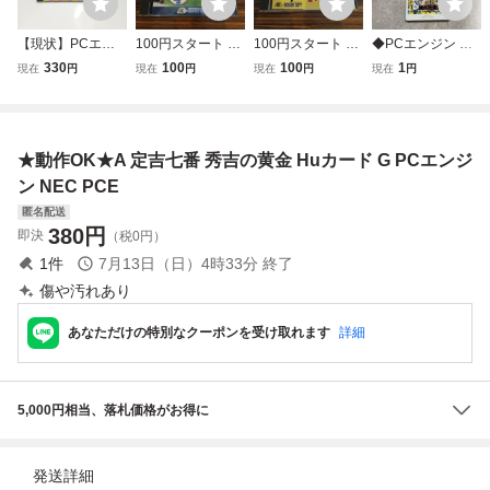
【現状】PCエン
100円スタート 動
100円スタート 動
◆PCエンジン Hu
ジン 桃太郎活劇 H
作確認 PCエンジ
作確認 PCエンジ
カード SUPER桃
330
100
100
1
現在
円
現在
円
現在
円
現在
円
uCARD NEC ハド
ン PCE パワーリ
ン 戦国麻雀 Huカ
太郎電鉄II ソフト
ソン Huカード
ーグ4 HUDSON H
ード PCE ハドソ
uカード
ン
★動作OK★A 定吉七番 秀吉の黄金 Huカード G PCエンジ
ン NEC PCE
匿名配送
380
円
即決
（税0円）
1
件
7月13日（日）4時33分
終了
傷や汚れあり
あなただけの特別なクーポンを受け取れます
詳細
5,000円相当、落札価格がお得に
発送詳細