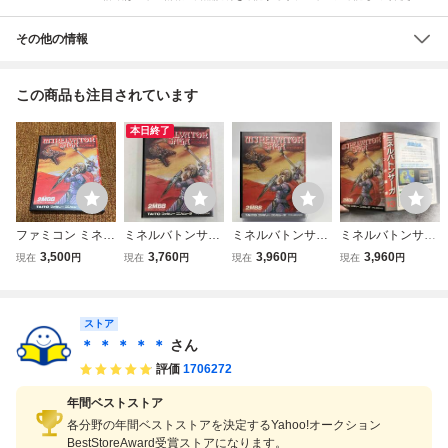
その他の情報
この商品も注目されています
本日終了
ファミコン ミネル
ミネルバトンサー
ミネルバトンサー
ミネルバトンサー
バトンサーガ FC
ガ
ガ
ガ
3,500
3,760
3,960
3,960
現在
円
現在
円
現在
円
現在
円
中古品
ストア
＊ ＊ ＊ ＊ ＊
さん
評価
1706272
年間ベストストア
各分野の年間ベストストアを決定するYahoo!オークション
BestStoreAward受賞ストアになります。