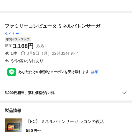
omputer ソフト 0
復活 箱・説付
703
☆★
ファミリーコンピュータ ミネルバトンサーガ
タイトー
年間ベストストア
3,168
円
現在
（税込）
1
件
3月9日（月）22時33分
終了
やや傷や汚れあり
あなただけの特別なクーポンを受け取れます
詳細
5,000円相当、落札価格がお得に
製品情報
【FC】 ミネルバトンサーガ ラゴンの復活
550
円〜