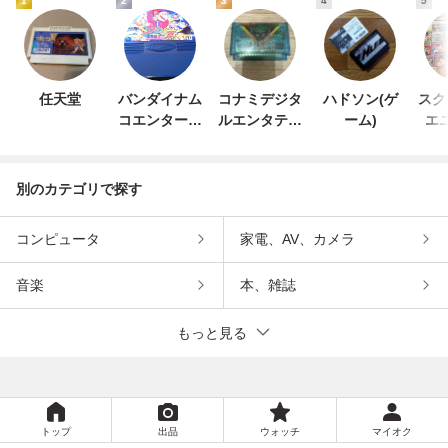
1
2
3
4
5
任天堂
バンダイナム
コナミデジタ
ハドソン(ゲ
スク
コエンターテ
ルエンタテイ
ーム)
エ
インメント
ンメント
別のカテゴリで探す
コンピュータ
家電、AV、カメラ
音楽
本、雑誌
もっと見る
トップ
出品
ウォッチ
マイオク