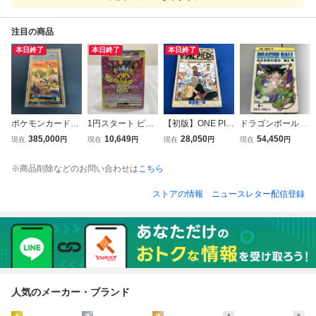
注目の商品
本日終了
本日終了
本日終了
ポケモンカードe
1円スタート ピカ
【初版】ONE PIE
ドラゴンボール 1
拡張パック 第3
チュウex(234/19
CE 巻一 尾田栄一
巻 初版
385,000
10,649
28,050
54,450
現在
円
現在
円
現在
円
現在
円
弾 海からの風
3) SAR ポケモン
郎
未開封
カードゲーム
※商品削除などのお問い合わせは
こちら
ストアの情報
ニュースレター配信登録
人気のメーカー・ブランド