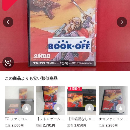
1
/
6
この商品よりも安い類似商品
本日終了
FC ファミコンソ
【レトロゲーム】
【※箱説なし※】
★☆ファミコンソ
フト ミネルバトン
【FC】ミネルバト
ミネルバトンサー
フト ミネルバト
2,000
2,781
1,650
2,980
現在
円
現在
円
現在
円
現在
円
サーガ
ンサーガ Family C
ガ
ンサーガ ラゴンの