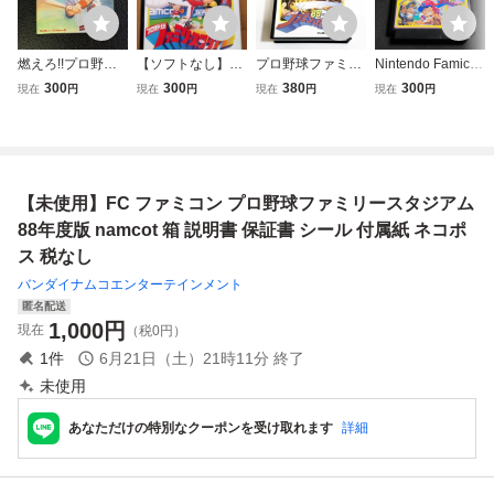
燃えろ!!プロ野球'8
【ソフトなし】FC
プロ野球ファミリ
Nintendo Famico
8決定版 取扱説明
プロ野球ファミリ
ースタジアム８８
m ファミコン ソフ
300
300
380
300
現在
円
現在
円
現在
円
現在
円
書 ファミコン ジ
ースタジアム 箱・
【箱・説明書付
ト プロ野球ファミ
ャレコ JALECO
説明書・ハガキ付
き・動作確認済】
リースタジアム'88
(ソフト無・説明書
ナムコ ファミコン
４本まで同梱可
＋説明書 (メンテ
のみ) ファミリー
ファミスタ 空箱
FC ファミコン
ナンス済み) [S403
コンピュータ 13
ファミスタ８８
7]
【未使用】FC ファミコン プロ野球ファミリースタジアム
ページ FC 1988
88年度版 namcot 箱 説明書 保証書 シール 付属紙 ネコポ
ス 税なし
バンダイナムコエンターテインメント
匿名配送
1,000
円
現在
（税0円）
1
件
6月21日（土）21時11分
終了
未使用
あなただけの特別なクーポンを受け取れます
詳細