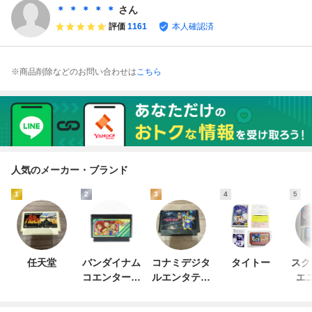
コンピュータ 13
ファミスタ８８
7]
＊ ＊ ＊ ＊ ＊
さん
ページ FC 1988
評価
1161
本人確認済
※商品削除などのお問い合わせは
こちら
人気のメーカー・ブランド
1
2
3
4
5
任天堂
バンダイナム
コナミデジタ
タイトー
スク
コエンターテ
ルエンタテイ
エ
インメント
ンメント