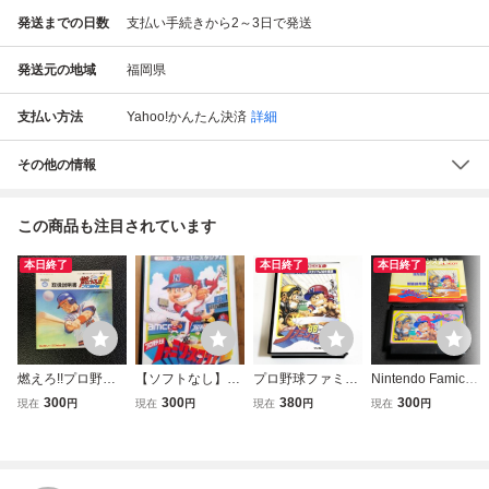
発送までの日数
支払い手続きから2～3日で発送
発送元の地域
福岡県
支払い方法
Yahoo!かんたん決済
詳細
その他の情報
この商品も注目されています
本日終了
本日終了
本日終了
燃えろ!!プロ野球'8
【ソフトなし】FC
プロ野球ファミリ
Nintendo Famico
8決定版 取扱説明
プロ野球ファミリ
ースタジアム８８
m ファミコン ソフ
300
300
380
300
現在
円
現在
円
現在
円
現在
円
書 ファミコン ジ
ースタジアム 箱・
【箱・説明書付
ト プロ野球ファミ
ャレコ JALECO
説明書・ハガキ付
き・動作確認済】
リースタジアム'88
(ソフト無・説明書
ナムコ ファミコン
４本まで同梱可
＋説明書 (メンテ
のみ) ファミリー
ファミスタ 空箱
FC ファミコン
ナンス済み) [S403