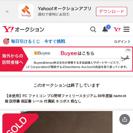
i
毎日引けるくじ 今すぐ挑戦
ログイン
このオークションは終了しています
【未使用】FC ファミコン プロ野球ファミリースタジアム 88年度版 namcot
箱 説明書 保証書 シール 付属紙 ネコポス 税なし