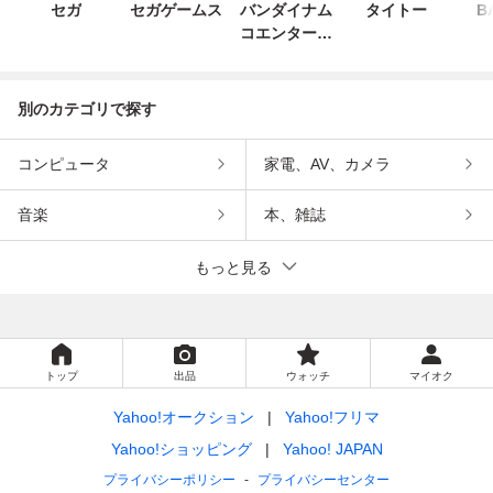
セガ
セガゲームス
バンダイナム
タイトー
B
コエンターテ
インメント
別のカテゴリで探す
コンピュータ
家電、AV、カメラ
音楽
本、雑誌
もっと見る
トップ
出品
ウォッチ
マイオク
Yahoo!オークション
Yahoo!フリマ
Yahoo!ショッピング
Yahoo! JAPAN
プライバシーポリシー
プライバシーセンター