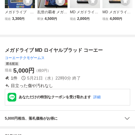
メガドライブ ブ
乱世の覇者 メガド
MD メガドライブ
MD メガドライブ
ルーアルマナッ
ライブ
ソフト 箱説有 ラ
ソフト 箱説有 ソ
3,300
4,500
2,000
4,000
現在
円
即決
円
現在
円
現在
円
ク 起動確認済
ンドストーカー B
ーサリアン
み ①
メガドライブ MD ロイヤルブラッド コーエー
コーエーテクモゲームス
匿名配送
5,000
円
現在
（税0円）
1
件
5月21日（水）22時0分
終了
目立った傷や汚れなし
あなただけの特別なクーポンを受け取れます
詳細
5,000円相当、落札価格がお得に