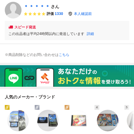
＊ ＊ ＊ ＊ ＊
さん
評価
1330
本人確認前
スピード発送
この出品者は平均24時間以内に発送しています
詳細
※商品削除などのお問い合わせは
こちら
人気のメーカー・ブランド
1
2
3
4
5