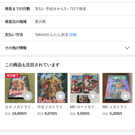
発送までの日数
支払い手続きから3～7日で発送
発送元の地域
香川県
支払い方法
Yahoo!かんたん決済
詳細
その他の情報
この商品も注目されています
本日終了
セガ メガドライブ
中古メガドライブ
MD ロードモナー
MD メガドライ
コーエー ロイヤル
ソフト ロイヤルブ
ク とことん戦闘伝
ブ ラスタン・サ
10,000
9,070
9,500
5,200
現在
円
即決
円
現在
円
現在
円
ブラッド 中古品
ラッド
説 メガドライブ
ーガ2 箱説付