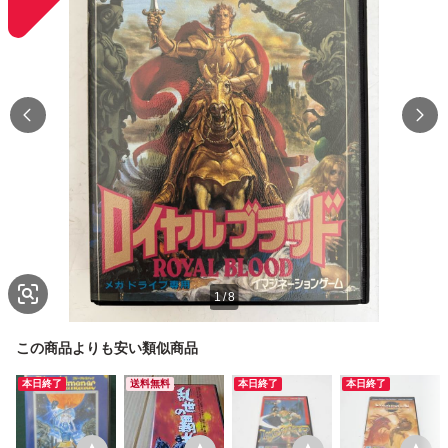
1
/
8
この商品よりも安い類似商品
本日終了
送料無料
本日終了
本日終了