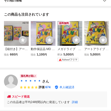
その他の情報
この商品も注目されています
送料無料
【箱付き】アート
動作保証品 MD メ
メガドライブ ア
アートアライブ メ
アライブ メガドラ
ガドライブ アート
ートアライブ
ガドライブ専用 S
660
1,100
5,000
5,000
現在
円
現在
円
即決
円
現在
円
イブ MD
アライブ 箱説付
EGA レトロゲーム
Yahoo!フリマ
【10
落札率が高い
＊ ＊ ＊ ＊ ＊
さん
評価
674
本人確認済
スピード発送
この出品者は平均24時間以内に発送しています
詳細