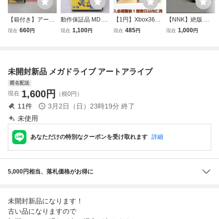
【箱付き】アート
動作保証品 MD メ
【1円】Xbox360
【NNK】絶版 香
アライブ メガドラ
ガドライブ アート
デッドオアアライ
港製 ホットウィー
660
1,100
485
1,000
現在
円
現在
円
現在
円
現在
円
イブ MD
アライブ 箱説付
ブ 4 ゲームソフト
ル【HOT WHEEL
【10
1A0223-122mi/F8
S】アライブ55 Ali
ve'55 箱無し NO8-
0730
未開封新品 メガドライブ アートアライブ
匿名配送
1,600
円
現在
（税0円）
11
件
3月2日（日）23時19分
終了
未使用
あなただけの特別なクーポンを受け取れます
詳細
5,000円相当、落札価格がお得に
未開封新品になります！
古い品になりますので