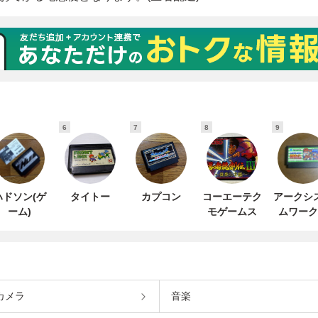
6
7
8
9
ハドソン(ゲ
タイトー
カプコン
コーエーテク
アークシ
ーム)
モゲームス
ムワーク
カメラ
音楽