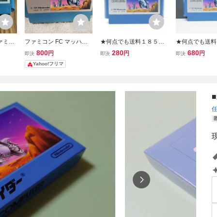
ァミコ
ファミコン FC マッハラ
★何点でも送料１８５円
★何点でも送料
イダー
★ マッハライダー ファミ
★ マッハライダ
800
280
680
円
円
円
即決
即決
即決
コン チ42レ即発送 FC ソ
コン ツ30レ即発
Yahoo!フリマ
フト 動作確認済み
フト 動作確認