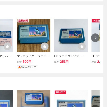
送料無料
本日終了
 マッハラ
マッハライダー ファミコ
FC ファミコンソフト マ
FC ファミ
箱説付 起
ン FC Nintendo
ッハライダー ソフトのみ
イダー ソフ
500
253
2,016
円
円
即決
現在
現在
起動確認済
動確認済
Yahoo!フリマ
本日終了