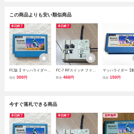
この商品よりも安い類似商品
本日終了
本日終了
FC版【 マッハライダー
FC-7 RFスイッチ ファミ
マッハライダー【
】起動確認済み★ファミ
コン HVC-003 任天堂
認済】８本まで
300
468
150
円
円
円
現在
即決
現在
コンソフト カセット
簡易清掃済 FC 
ン
今すぐ落札できる商品
本日終了
本日終了
送料無料