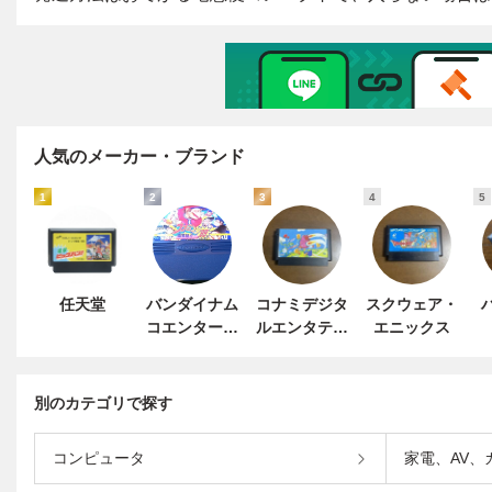
人気のメーカー・ブランド
1
2
3
4
5
任天堂
バンダイナム
コナミデジタ
スクウェア・
コエンターテ
ルエンタテイ
エニックス
インメント
ンメント
別のカテゴリで探す
コンピュータ
家電、AV、