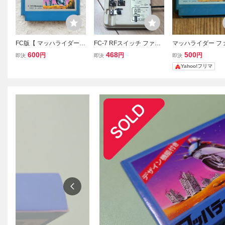
FC版【 マッハライダー
FC-7 RFスイッチ ファミ
マッハライダー フ
】起動確認済み★ファミ
コン HVC-003 任天堂
ン FC Nintendo
600
468
500
円
円
円
即決
即決
即決
コンソフト カセット
Yahoo!フリマ