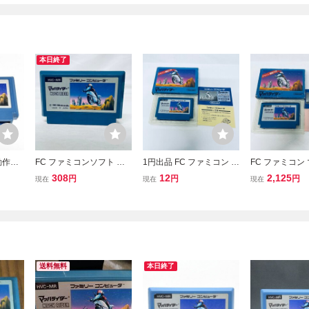
本日終了
動作確
FC ファミコンソフト マ
1円出品 FC ファミコン マ
FC ファミコン
同梱可
ッハライダー ソフトのみ
ッハライダー ソフト 箱説
イダー ソフト 
308
12
2,125
円
円
円
現在
現在
現在
ファミコ
起動確認済
付 起動確認済
動確認済
送料無料
本日終了