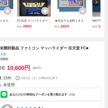
１８５円
FC右④ マッハライダー
★何点でも送料１８５円
MKF789
ー ファミ
ファミコン MACH RIDER
★ マッハライダー ファミ
マッハライダー
399
280
180
円
円
円
即決
即決
即決
送 FC ソ
コン チ26レ即発送 FC ソ
DER 起動
済み
フト 動作確認済み
ニング済み 
ァミリーコ
■未開封新品 ファミコン マッハライダー 任天堂 FC■
任天堂
匿名配送
10,600
円
現在
（税0円）
15
件
3月1日（土）22時22分
終了
未使用
あなただけの特別なクーポンを受け取れます
詳細