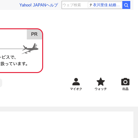
Yahoo! JAPAN
ヘルプ
衣川里佳 結婚発表
マイオク
ウォッチ
出品