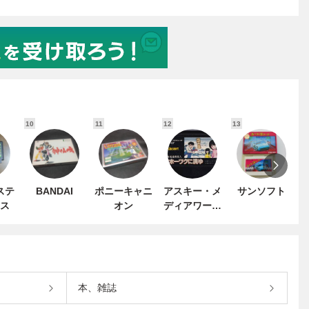
10
11
12
13
1
ステ
BANDAI
ポニーキャニ
アスキー・メ
サンソフト
ス
オン
ディアワーク
ス
本、雑誌