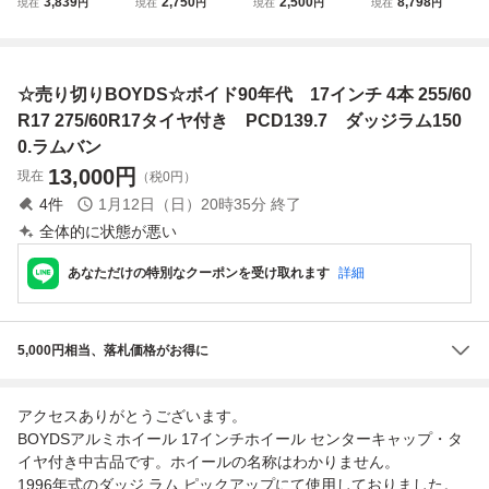
3,839
2,750
2,500
8,798
現在
円
現在
円
現在
円
現在
円
チ 9.5J +15 5穴 P
15/60R17 17イン
スペアタイヤ】
純正 17インチ 7.5
CD127 ホイール
チ スタッドレス 1
【T105/90D12】
J +30 6穴 PCD13
P275/40ZR17 タ
本 24年製 バリ溝
【ハブ径56】【P
9.7 265/65R17 11
イヤ 1本 アメ車 シ
カローラクロス オ
CD100】軽トラ、
2S タイヤ ホイー
☆売り切りBOYDS☆ボイド90年代 17インチ 4本 255/60
ボレー
デッセイ アルファ
軽バン、軽自動車
ル 1本 (g016353)
ード等 (STZ41
用、テンパータイ
R17 275/60R17タイヤ付き PCD139.7 ダッジラム150
0)
ヤ
0.ラムバン
13,000
円
現在
（税0円）
4
件
1月12日（日）20時35分
終了
全体的に状態が悪い
あなただけの特別なクーポンを受け取れます
詳細
5,000円相当、落札価格がお得に
アクセスありがとうございます。
BOYDSアルミホイール 17インチホイール センターキャップ・タ
イヤ付き中古品です。ホイールの名称はわかりません。
1996年式のダッジ ラム ピックアップにて使用しておりました。