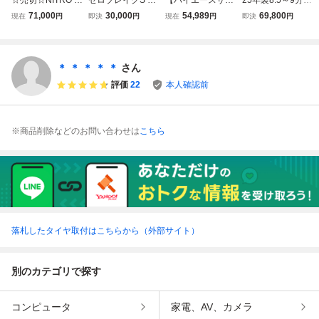
OWER M6 CARBI
イエース 200系 1
ズ！】トヨタ 120
美品★WORK EM
71,000
30,000
54,989
69,800
現在
円
即決
円
現在
円
即決
円
NE 17インチ☆PC
7インチ 6.5J +35
系 プラド 純正 ブ
OTION 11R&215/
D139.7 6.5J +38
6穴 PCD139.7 P2
ラポリ タイヤホイ
50R17 サマータイ
☆TOYO H20☆LT
15/60R17 タイヤ
ール 4本セット 17
ヤ 4本 260806-S2
(バン)規格☆215/6
ホイール 4本
インチ 7.5J +30 P
90系ノア&ヴォク
＊ ＊ ＊ ＊ ＊
さん
0R17☆ハイエー
CD139.7 6穴 215/
シー プリウスα/17
評価
22
本人確認前
ス レジアスエース
60R17 ★
インチホイール 1
☆
14.3
※商品削除などのお問い合わせは
こちら
落札したタイヤ取付はこちらから（外部サイト）
別のカテゴリで探す
コンピュータ
家電、AV、カメラ