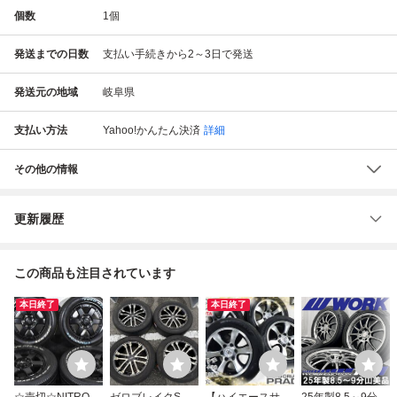
個数
1
個
発送までの日数
支払い手続きから2～3日で発送
発送元の地域
岐阜県
支払い方法
Yahoo!かんたん決済
詳細
その他の情報
更新履歴
この商品も注目されています
本日終了
本日終了
☆売切☆NITRO P
ゼロブレイクS ハ
【ハイエースサイ
25年製8.5～9分山