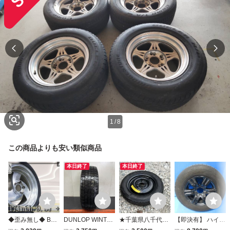
1
/
8
この商品よりも安い類似商品
本日終了
本日終了
◆歪み無し◆ BOY
DUNLOP WINTE
★千葉県八千代市
【即決有】 ハイラ
DS ボイド 17イン
R MAXX WM02 2
【12インチ応急用
ックス GUN125 Z