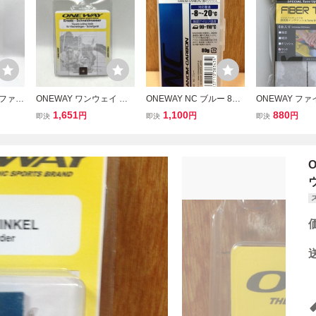
ルファイ
ONEWAY ワンウェイ 替
ONEWAY NC ブルー 80
ONEWAY フ
123-8
刃 square cutting blade
ｇ on8343 ワンウェイ ス
クス 細目 粗目
1,651
1,100
880
円
円
円
即決
即決
即決
ー スノ
交換 23.3377 スクエア カ
キー ワックス 滑走 ノル
ュ 1セット On2
ーニング
ッティング ブレード スキ
ディック 固形 スノボ
キ スキー スノ
】
ー スノボ チューンナップ
ェイ 滑走面メ
【道楽札幌】
チューンナップ