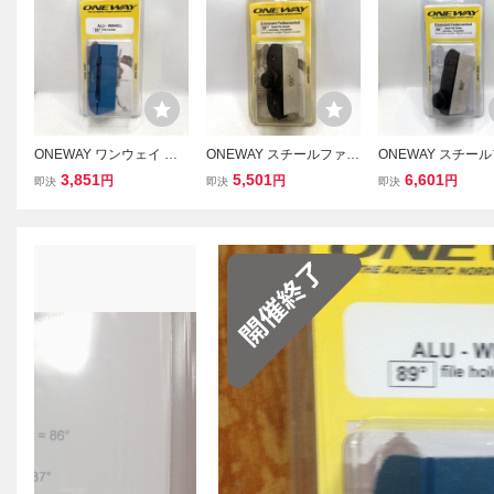
ONEWAY ワンウェイ フ
ONEWAY スチールファイ
ONEWAY スチー
ァイルガイド89° On3119
ルガイドPRO 90° On312
ルガイドPRO 86° 3
3,851
5,501
6,601
円
円
円
即決
即決
即決
-89 ワンウェイ スキー ス
3-90 ワンウェイ OW スキ
6 ワンウェイ スキ
ノボ ファイル チューニン
ー スノボ チューンナップ
ボ ファイル チュ
グ【道楽札幌】
メンテナンス 保管品 【道
保管品【道楽札幌
楽札幌】