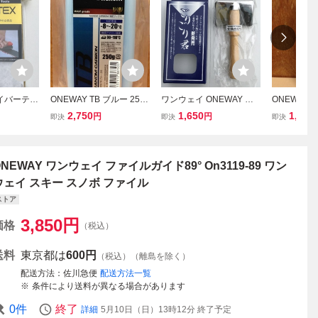
ァイバーテッ
ONEWAY TB ブルー 250
ワンウェイ ONEWAY ス
ONEWAY
 ポリッシ
ｇ On8753 ワックス ワン
キー on5005 新品 ごりご
MEI WASH
2,750
1,650
1,650
円
円
即決
即決
即決
777 カー
ウェイ 固形 スキー スノ
り君 ごりごりくん ブラシ
ックス対応 O
ボ ワンウ
ボ WAX
クリーナー クロスカント
ワンウェイ 
ンテナンス
リー アルペンスキー スノ
洗剤
ーボード
ONEWAY ワンウェイ ファイルガイド89° On3119-89 ワン
ウェイ スキー スノボ ファイル
ストア
3,850
円
価格
（税込）
送料
東京都は
600円
（税込）（離島を除く）
配送方法
佐川急便
配送方法一覧
条件により送料が異なる場合があります
0
件
終了
詳細
5月10日（日）13時12分
終了予定