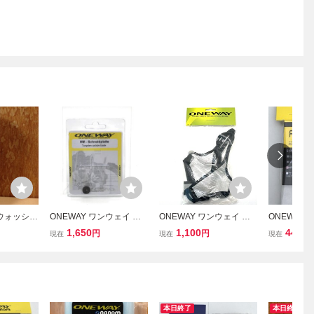
イウォッシュ
ONEWAY ワンウェイ ボ
ONEWAY ワンウェイ ラ
ONEWAY 
0ml ゴアテ
ーダーカッターPRO用 替
ビット ストラップ サイズ
バーテック
1,650
1,100
440
円
円
円
現在
現在
現在
509002
刃 on3149-3 丸 エッジチ
XL On50072 スキー クロ
on2776 60
ー スノボ
ューナー スキー スノボ
スカントリースキー スキ
TEX ６枚
チューンナップ メンテナ
ーアクセサリー 【道楽札
走面メンテ
ンス 【道楽札幌】
幌】
札幌】
本日終了
本日終了