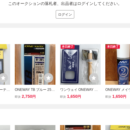
このオークションの落札者、出品者はログインしてください。
ログイン
本日終了
本日終了
バーテッ
ONEWAY TB ブルー 250
ワンウェイ ONEWAY ス
ONEWAY メ
リッシ
ｇ On8753 ワックス ワン
キー on5005 新品 ごりご
MEI WASH 30
2,750
1,650
1,650
円
円
円
即決
即決
即決
7 カー
ウェイ 固形 スキー スノ
り君 ごりごりくん ブラシ
ックス対応 On1
ワンウ
ボ WAX
クリーナー クロスカント
ワンウェイ スキ
ナンス
リー アルペンスキー スノ
洗剤
ーボード