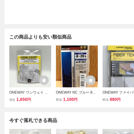
この商品よりも安い類似商品
ONEWAY ワンウェイ 替
ONEWAY NC ブルー 80
ONEWAY ファイ
刃 square cutting blade
ｇ on8343 ワンウェイ ス
クス 細目 粗目 ポ
1,650
1,100
880
円
円
円
現在
即決
即決
交換 23.3377 スクエア カ
キー ワックス 滑走 ノル
ュ 1セット On277
ッティング ブレード スキ
ディック 固形 スノボ
キ スキー スノボ 
ー スノボ チューンナップ
ェイ 滑走面メンテ
【道楽札幌】
チューンナップ
今すぐ落札できる商品