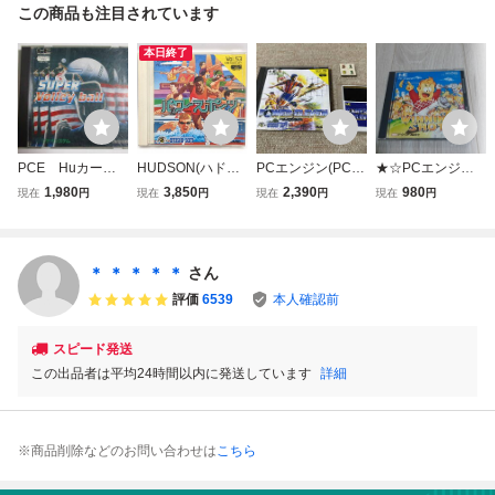
この商品も注目されています
本日終了
PCE Huカー
HUDSON(ハドソ
PCエンジン(PCE)
★☆PCエンジンH
ド スーパーバレ
ン)・『パワースポ
「パワーイレブ
uカードソフト
1,980
3,850
2,390
980
現在
円
現在
円
現在
円
現在
円
ーボール 箱・説
ーツ』・PCエン
ン」(箱・説明書
ウィニングショッ
明書付 PCエン
ジン・HuCARD・
付/中古-P5131)
ト 箱・説付 ☆
ジン専用
レトロゲーム・動
★
作未確認・No.250
＊ ＊ ＊ ＊ ＊
さん
529-49・梱包サイ
評価
6539
本人確認前
ズ60
スピード発送
この出品者は平均24時間以内に発送しています
詳細
※商品削除などのお問い合わせは
こちら