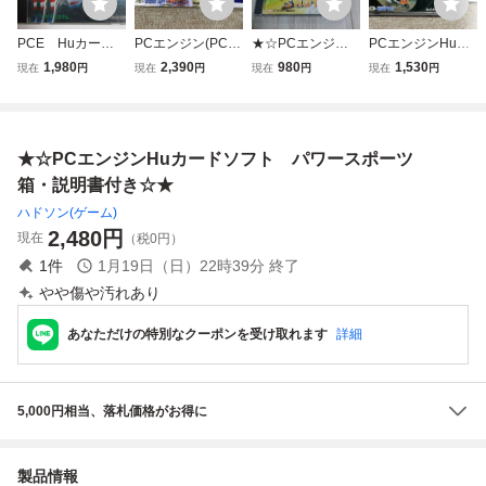
PCE Huカー
PCエンジン(PCE)
★☆PCエンジンH
PCエンジンHuカ
ド スーパーバレ
「パワーイレブ
uカードソフト
ード(PCE)「パワ
1,980
2,390
980
1,530
現在
円
現在
円
現在
円
現在
円
ーボール 箱・説
ン」(箱・説明書
ウィニングショッ
ーリーグ３」(箱・
明書付 PCエン
付/中古-P5131)
ト 箱・説付 ☆
説明書 付/P-5115)
ジン専用
★
★☆PCエンジンHuカードソフト パワースポーツ
箱・説明書付き☆★
ハドソン(ゲーム)
2,480
円
現在
（税0円）
1
件
1月19日（日）22時39分
終了
やや傷や汚れあり
あなただけの特別なクーポンを受け取れます
詳細
5,000円相当、落札価格がお得に
製品情報