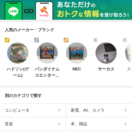
人気のメーカー・ブランド
1
2
3
4
5
ハドソン(ゲ
バンダイナム
NEC
サーカス
加
ーム)
コエンターテ
インメント
別のカテゴリで探す
コンピュータ
家電、AV、カメラ
音楽
本、雑誌