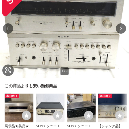
1
/
9
この商品よりも安い類似商品
本日終了
本日終了
展示品★美品★S
SONY ソニー TA-
SONY ソニー TA-
【ジャンク品】 S