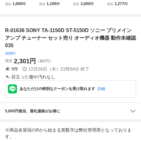
ONY★ソニー★TA
1166 プリメイン
F505ESD プリメ
ONY ソニー プリ
1,000
1,100
2,000
1,277
現在
円
現在
円
現在
円
現在
円
-V909★AVアンプ
アンプ オーディオ
インアンプ オーデ
メインアンプ オー
★プリメインアン
機器 ジャンク
ィオ機器 通電確認
ディオ機器 TA-16
プ★音響機器★オ
済み yh070911
30
ーディオ機器★通
R-01636 SONY TA-1150D ST-5150D ソニー プリメイン
電確認済み★
アンプ チューナー セット売り オーディオ機器 動作未確認
035
SONY
2,301
円
現在
（税0円）
9
件
12月26日（木）21時34分
終了
目立った傷や汚れなし
あなただけの特別なクーポンを受け取れます
詳細
5,000円相当、落札価格がお得に
※商品名冒頭のRから始まる英数字は弊社管理用となっておりま
す。