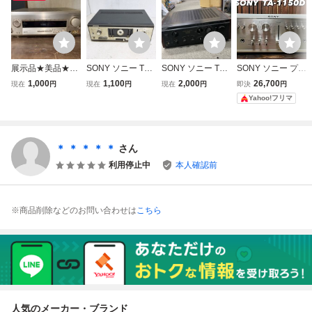
展示品★美品★S
SONY ソニー TA-
SONY ソニー TA-
SONY ソニー プリ
ONY★ソニー★TA
1166 プリメイン
F505ESD プリメ
メインアンプ TA-1
1,000
1,100
2,000
26,700
現在
円
現在
円
現在
円
即決
円
-V909★AVアンプ
アンプ オーディオ
インアンプ オーデ
150D INTEGRATE
Yahoo!フリマ
★プリメインアン
機器 ジャンク
ィオ機器 通電確認
D AMPLIFIER
プ★音響機器★オ
済み yh070911
ーディオ機器★通
電確認済み★
＊ ＊ ＊ ＊ ＊
さん
利用停止中
本人確認前
※商品削除などのお問い合わせは
こちら
人気のメーカー・ブランド