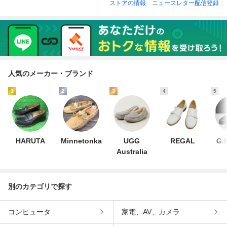
ストアの情報
ニュースレター配信登録
人気のメーカー・ブランド
1
2
3
4
5
HARUTA
Minnetonka
UGG
REGAL
G.
Australia
別のカテゴリで探す
コンピュータ
家電、AV、カメラ