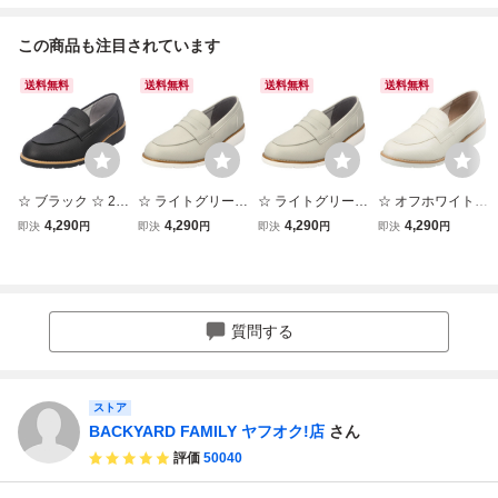
この商品も注目されています
送料無料
送料無料
送料無料
送料無料
☆ ブラック ☆ 23.
☆ ライトグリーン
☆ ライトグリーン
☆ オフホワイト
0cm ☆ Pansy パ
☆ 23.0cm ☆ Pan
☆ 24.0cm ☆ Pan
☆ 24.5cm ☆ Pan
4,290
4,290
4,290
4,290
即決
円
即決
円
即決
円
即決
円
ンジー fee des fle
sy パンジー fee de
sy パンジー fee de
sy パンジー fee de
urs 105 シューズ
s fleurs 105 シュ
s fleurs 105 シュ
s fleurs 105 シュ
パンジー 靴 レデ
ーズ パンジー 靴
ーズ パンジー 靴
ーズ パンジー 靴
ィース FD100 Pa
レディース FD100
レディース FD100
レディース FD100
nsy ローファー ス
Pansy ローファー
Pansy ローファー
Pansy ローファー
質問する
リッポン
スリッポン
スリッポン
スリッポン
ストア
BACKYARD FAMILY ヤフオク!店
さん
評価
50040