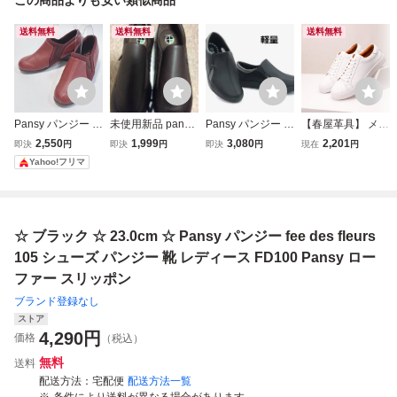
送料無料
送料無料
送料無料
Pansy パンジー コ
未使用新品 pansy
Pansy パンジー 4
【春屋革具】 メン
ンフォートシュー
パンジー シューズ
337 23.0cm ブラ
ズ スニーカー 本
2,550
1,999
3,080
2,201
即決
円
即決
円
即決
円
現在
円
ズ スリッポン ボ
24、5cmEEEE幅
ック スリッポン
革 牛革 白靴 レザ
Yahoo!フリマ
ルドー 23.0cm 3E
広！
軽量 レディース
ーシューズ スリッ
カジュアルシュー
ポン ローファー
ズ
柔らか ドライビン
グシューズ 紳士靴
☆ ブラック ☆ 23.0cm ☆ Pansy パンジー fee des fleurs
通気性良し
105 シューズ パンジー 靴 レディース FD100 Pansy ロー
ファー スリッポン
ブランド登録なし
ストア
4,290
円
価格
（税込）
無料
送料
配送方法
宅配便
配送方法一覧
条件により送料が異なる場合があります