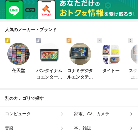
人気のメーカー・ブランド
1
2
3
4
5
任天堂
バンダイナム
コナミデジタ
タイトー
スク
コエンターテ
ルエンタテイ
エ
インメント
ンメント
別のカテゴリで探す
コンピュータ
家電、AV、カメラ
音楽
本、雑誌