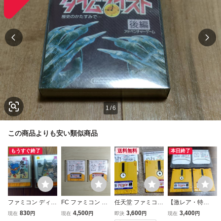
1
/
6
この商品よりも安い類似商品
もうすぐ終了
送料無料
本日終了
ファミコン ディス
FC ファミコン デ
任天堂 ファミコン
【激レア・特
クシステム ディス
ィスクシステム デ
ディスクシステム
割！】ディスクシ
830
4,500
3,600
3,400
現在
円
現在
円
即決
円
現在
円
クカード 2本セッ
ィスクカード 2本
タイムツイスト 前
ステム『タイムツ