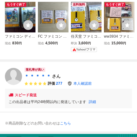
もうすぐ終了
送料無料
もうすぐ終了
ファミコン ディス
FC ファミコン デ
任天堂 ファミコン
ww3934 ファミコ
クシステム ディス
ィスクシステム デ
ディスクシステム
ン ディスクシステ
830
4,500
3,600
15,000
現在
円
現在
円
即決
円
現在
円
クカード 2本セッ
ィスクカード 2本
タイムツイスト 前
ム タイムツイスト
Yahoo!フリマ
ト / ふぁみこんむ
セット / タイムツ
編 後編 2枚セット
後編 前編付き
かし話 新・鬼ヶ島
イスト 前編 後編
前編 後編
落札率が高い
＊ ＊ ＊ ＊ ＊
さん
評価
277
本人確認前
スピード発送
この出品者は平均24時間以内に発送しています
詳細
※商品削除などのお問い合わせは
こちら