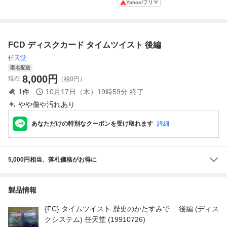
Yahoo!フリマ
ト / ふぁみこんむ
セット / タイムツ
編 後編 2枚セット
イスト（前編・後
かし話 新・鬼ヶ島
イスト 前編 後編
編）』セット（ラ
前編 後編
ベル無し） コレク
ター・マニア必
FCD ディスクカード タイムツイスト 後編
見・まとめて
任天堂
匿名配送
8,000
円
現在
（税0円）
1
件
10月17日（木）19時59分
終了
やや傷や汚れあり
あなただけの特別なクーポンを受け取れます
詳細
5,000円相当、落札価格がお得に
製品情報
{FC} タイムツイスト 歴史のかたすみで… 後編 (ディス
クシステム) 任天堂 (19910726)