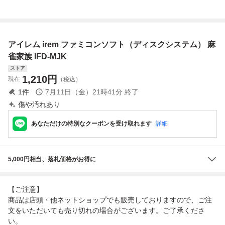
mディスクシステ
ファミコン ディ
雀
ムDisk System
スクシステム (2
026.７)
アイレム irem ファミコンソフト（ディスクシステム） 麻
雀家族 IFD-MJK
ストア
1,210
円
現在
（税込）
1
件
7月11日（金）21時41分
終了
傷や汚れあり
あなただけの特別なクーポンを受け取れます
詳細
5,000円相当、落札価格がお得に
【ご注意】
商品は店頭・他ネットショップでも販売しておりますので、ご注
文をいただいても売り切れの場合がございます。ご了承くださ
い。