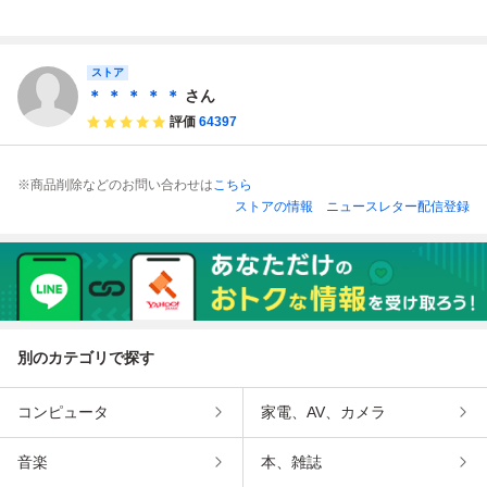
mディスクシステ
ファミコン ディ
雀
ムDisk System
スクシステム (2
026.７)
ストア
＊ ＊ ＊ ＊ ＊
さん
評価
64397
※商品削除などのお問い合わせは
こちら
ストアの情報
ニュースレター配信登録
別のカテゴリで探す
コンピュータ
家電、AV、カメラ
音楽
本、雑誌