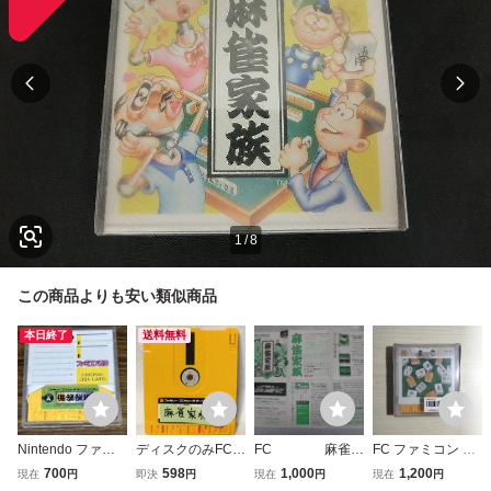
1
/
8
この商品よりも安い類似商品
本日終了
送料無料
Nintendo ファミ
ディスクのみFC麻
FC 麻雀家
FC ファミコン デ
コン ディスクシス
雀家族 動作確認済
族 取説
ィスクシステム デ
700
598
1,000
1,200
現在
円
即決
円
現在
円
現在
円
テム 麻雀家族
ファミコンFamico
のみ
ィスクカード / 麻