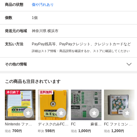
商品の状態
傷や汚れあり
個数
1
個
発送元の地域
神奈川県 横浜市
支払い方法
PayPay残高等、PayPayクレジット、クレジットカードなど
詳細はストア情報・商品説明を確認するか、ストアに確認してください
その他の情報
この商品も注目されています
本日終了
送料無料
Nintendo ファミ
ディスクのみFC麻
FC 麻雀家
FC ファミコン デ
コン ディスクシス
雀家族 動作確認済
族 取説
ィスクシステム デ
700
598
1,000
1,200
現在
円
即決
円
現在
円
現在
円
テム 麻雀家族
ファミコンFamico
のみ
ィスクカード / 麻