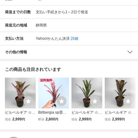
発送までの日数
支払い手続きから1～2日で発送
発送元の地域
静岡県
支払い方法
Yahoo!かんたん決済
詳細
その他の情報
この商品も注目されています
送料無料
ビルベルギア ☆ B
Billbergia sp⑧
ビルベルギア ☆ B
ビルベルギア ☆ B
illbergia horrida x
＠送料無料（出品
illbergia Halleluja
illbergia Kolan Ap
2,999
2,800
2,999
2,999
現在
円
即決
円
現在
円
現在
円
'Gerda' ★ タンク
者負担） ビルベル
h x Domingos Mar
ocalyptic x Kolan
ブロメリア
ギア
tins (CB#04) ★ タ
Crunch (#PS021)
ンクブロメリア
★ タンクブロメリ