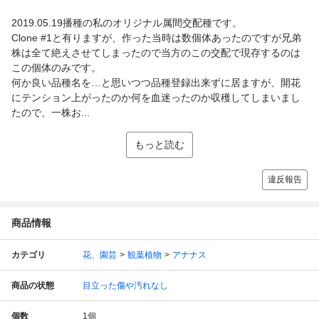
2019.05.19播種の私のオリジナル属間交配種です。
Clone #1と有りますが、作った当時は数個体あったのですが兄弟
株は全て絶えさせてしまったので当方のこの交配で現存するのは
この個体のみです。
何か良い品種名を…と思いつつ品種登録出来ずに居ますが、開花
にテンション上がったのか何を血迷ったのか収穫してしまいまし
たので、一株お...
もっと読む
違反報告
商品情報
カテゴリ
花、園芸
観葉植物
アナナス
商品の状態
目立った傷や汚れなし
個数
1
個