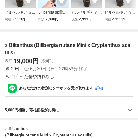
ビルベルギア ☆ B
Billbergia sp⑧
ビルベルギア ☆ B
ビルベルギア ☆ B
illbergia horrida x
＠送料無料（出品
illbergia Halleluja
illbergia Kolan Ap
2,999
2,800
2,999
2,999
現在
円
即決
円
現在
円
現在
円
'Gerda' ★ タンク
者負担） ビルベル
h x Domingos Mar
ocalyptic x Kolan
ブロメリア
ギア
tins (CB#04) ★ タ
Crunch (#PS021)
ンクブロメリア
★ タンクブロメリ
ア
x Biltanthus (Billbergia nutans Mini x Cryptanthus aca
ulis)
19,000
円
現在
（税0円）
20
件
6月30日（日）22時53分
終了
目立った傷や汚れなし
あなただけの特別なクーポンを受け取れます
詳細
5,000円相当、落札価格がお得に
× Biltanthus
(Billbergia nutans Mini x Cryptanthus acaulis)