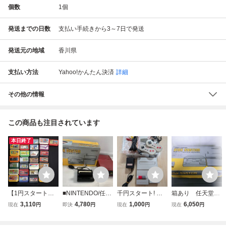
個数
1
個
発送までの日数
支払い手続きから3～7日で発送
発送元の地域
香川県
支払い方法
Yahoo!かんたん決済
詳細
その他の情報
この商品も注目されています
本日終了
【1円スタート】F
■NINTENDO/任天
千円スタート! 任
箱あり 任天堂
C 任天堂 ファミリ
堂■ファミリーコ
天堂 ニンテンドー
ファミリーコンピ
3,110
4,780
1,000
6,050
現在
円
即決
円
現在
円
現在
円
ーコンピューター
ンピューターディ
ファミリーコンピ
ューター ディス
ファミコン カセッ
スクシステム/外箱
ューター ニューフ
クシステム 198