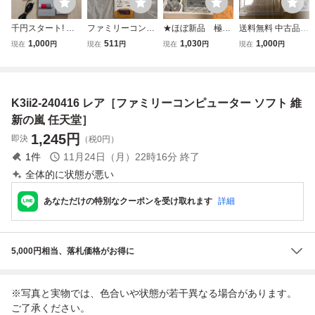
千円スタート! 任
ファミリーコンピ
★ほぼ新品 極上
送料無料 中古品 ●
天堂 ニンテンドー
ューター ディス
美品 任天堂 スー
外箱のみ スーパー
1,000
511
1,030
1,000
現在
円
現在
円
現在
円
現在
円
ファミリーコンピ
クカード ゼルダ
パーファミコン 本
マリオブラザーズ
ューター ニューフ
の伝説 他 7枚
体 日本製 箱つき
●任天堂 ファミコ
ァミコン HVC-10
ファミコン バンダ
SHVC-001 Ninten
ン ファミリーコン
1 清掃 整備済! 中
イ ニンテンド
do ファミリーコ
ピューター
K3ii2-240416 レア［ファミリーコンピューター ソフト 維
古美品! 箱、説明
ー 任天堂 Nint
ンピューター★
書付!完品!
endo
新の嵐 任天堂］
1,245
円
即決
（税0円）
1
件
11月24日（月）22時16分
終了
全体的に状態が悪い
あなただけの特別なクーポンを受け取れます
詳細
5,000円相当、落札価格がお得に
※写真と実物では、色合いや状態が若干異なる場合があります。
ご了承ください。