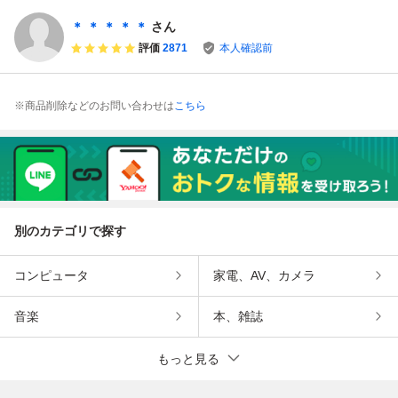
ト ソフト【29
付属■DISK SYST
ァミコン HVC-10
本】
EM [HVC-022]■中
1 清掃 整備済! 中
＊ ＊ ＊ ＊ ＊
さん
古/現状品■ ★即決
古美品! 箱、説明
評価
2871
本人確認前
★
書付!完品!
※商品削除などのお問い合わせは
こちら
別のカテゴリで探す
コンピュータ
家電、AV、カメラ
音楽
本、雑誌
もっと見る