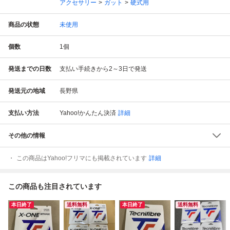
アクセサリー
ガット
硬式用
商品の状態
未使用
個数
1
個
発送までの日数
支払い手続きから2～3日で発送
発送元の地域
長野県
支払い方法
Yahoo!かんたん決済
詳細
その他の情報
この商品はYahoo!フリマにも掲載されています
詳細
この商品も注目されています
本日終了
送料無料
本日終了
送料無料