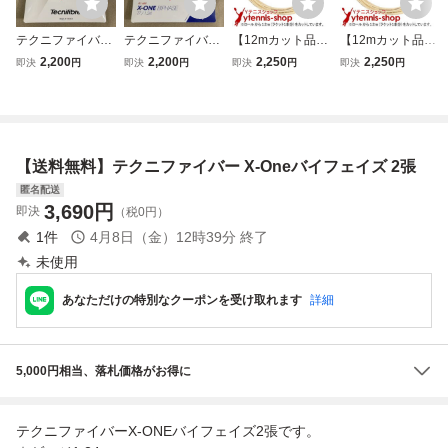
テクニファイバ
テクニファイバ
【12mカット品】
【12mカット品】
ー X-ONE バイ
ー X-ONE バイ
テクニファイバー
テクニファイバー
2,200
2,200
2,250
2,250
即決
円
即決
円
即決
円
即決
円
フェイズ 1.24 ナ
フェイズ 1.24 ナ
X-ONE バイフェ
X-ONE バイフェ
チュラル パッケ
チュラル パッケ
イズ ナチュラルカ
イズ ナチュラルカ
ージ品
ージ品
ラー｜1.30mm
ラー｜1.24mm
【送料無料】テクニファイバー X-Oneバイフェイズ 2張
匿名配送
3,690
円
即決
（税0円）
1
件
4月8日（金）12時39分
終了
未使用
あなただけの特別なクーポンを受け取れます
詳細
5,000円相当、落札価格がお得に
テクニファイバーX-ONEバイフェイズ2張です。