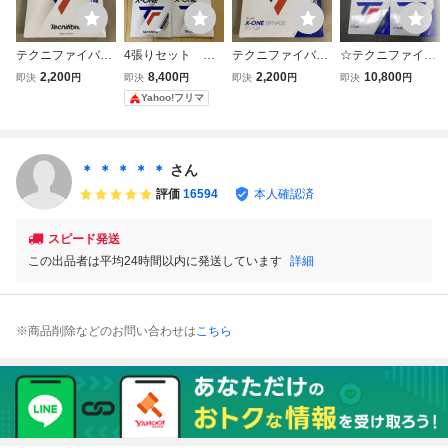
テクニファイバ
4張りセット テ
テクニファイバ
☆テクニファイバ
ー X-ONE バイ
クニファイバー
ー X-ONE バイ
ー エックスワン
2,200
8,400
2,200
10,800
即決
円
即決
円
即決
円
即決
円
フェイズ 1.24 ナ
X-ONE バイフェ
フェイズ 1.24 ナ
バイフェイズ124
Yahoo!フリマ
チュラル パッケ
イズ 1.24mm
チュラル パッケ
ブラック(X-ONE
ージ品
ージ品
BIPHASE) パッ
ケージ品×4張セッ
ト v26
＊ ＊ ＊ ＊ ＊
さん
評価
16594
本人確認済
スピード発送
この出品者は平均24時間以内に発送しています
詳細
※商品削除などのお問い合わせは
こちら