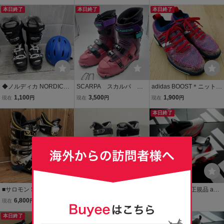
A 25/25.5cm 293mm Last
25.5cm
本日終了
92
本日終了
本日終了
◆ノルディカ NORDICA
SCARPA スカルパ ブ
adidas BOOST＊ニットゴ
スキーブーツ 25-25.5cm
ーツ スキーブーツ バ
ルフパンツ＊ミックス赤
1,100
3,500
1,900
現在
円
現在
円
現在
円
ソール長295mm GIRO ヘ
ックカントリー 25.5ｃ
系＊25.5程度
ルメットM OG252083
ｍ 中古 長期保管品
本日終了
■サロモン SALOMON■ス
※【売り切り】GEN FAC
即日発送 新品 正規品 adid
キーブーツ X MAX 120■
TORY スキーブーツ BUM
as GOLF アディダス ゴル
6,800
1
3,800
現在
円
現在
円
現在
円
25.5■年式の割に美品■
PS 8 25.5cm ゲンファク
フ アディゼロ ADIZERO Z
本日終了
トリー バンプス8 フリー
本日終了
G BOA 白 黒 赤 スパイク