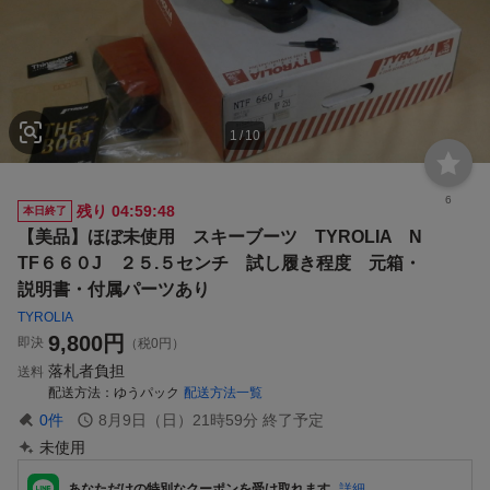
1
/
10
6
残り
04:59:47
本日終了
【美品】ほぼ未使用 スキーブーツ TYROLIA N
TF６６０J ２５.５センチ 試し履き程度 元箱・
説明書・付属パーツあり
TYROLIA
9,800
円
即決
（税0円）
落札者負担
送料
配送方法
ゆうパック
配送方法一覧
0
件
8月9日（日）21時59分
終了予定
未使用
あなただけの特別なクーポンを受け取れます
詳細