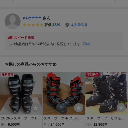
nex********
さん
評価
3229
本人確認前
スピード発送
この出品者は平均24時間以内に発送しています
詳細
お探しの商品からのおすすめ
送料無料
本日終了
26 26.5 スキーブーツ BIG
スキーブーツ♪ROSSIGN
スキーブーツ サロモ
HORN ビッグホーン
OL HERO WORLD CUP Z
ン XPRO 90 25cm～
9,500
24,000
12,800
現在
円
即決
円
現在
円