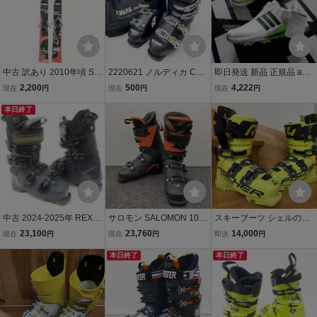
中古 訳あり 2010年頃 SU
2220621 ノルディカ CR
即日発送 新品 正規品 adid
RFACE TJ Schneider LTD
UISE 25.5cm ソール295m
as GOLF アディダス ゴル
2,200
500
4,222
現在
円
現在
円
現在
円
178cm TYROLIA サーフ
m NORDICA クルーズ ス
フ TOUR360 24 BOA 白
ェイスフリースタイル ス
本日終了
キーブーツ
ホワイト 黒 緑 ソフトスパ
キービンディング付き 36
イク 定価33000円 25.5cm
487-54
US8 箱付き
中古 2024-2025年 REXX
サロモン SALOMON 100 I
スキーブーツ シェルのみ
AM RC 90 25cm-25.5cm
スキーブーツ 25.5㎝
FISCHER RC4 THE CUR
23,100
23,760
14,000
現在
円
現在
円
即決
円
レグザム アールシー ブー
V GT 130 VACUUM WAL
ツ スキー 41528-1
本日終了
K 25/25.5cm 294mm Last
本日終了
96 グリップウォーク対応
ソール