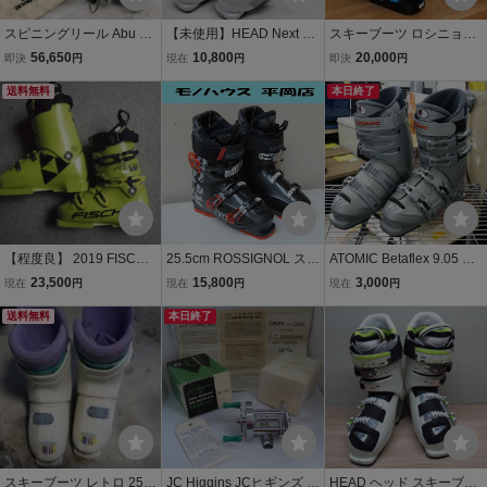
スピニングリール Abu Ga
【未使用】HEAD Next Ed
スキーブーツ ロシニョー
rcia アブガルシア Cardin
ge 80 スキーブーツ/25-2
ル ROSSIGNOL DEMO W
56,650
10,800
20,000
即決
円
現在
円
即決
円
al33 カーディナル33 箱、
5.5cm/ソール長297mm
ORLD CUP ZA+ 25.5 296
説明書、布袋
送料無料
mm フレックス130 ラス
本日終了
ト92
【程度良】 2019 FISCHE
25.5cm ROSSIGNOL スキ
ATOMIC Betaflex 9.05 ス
R スキー レーシング ブー
ーブーツ EVO70 ブラック
キーブーツ サイズ25.0-2
23,500
15,800
3,000
現在
円
現在
円
現在
円
ツ RC4 PODIUM 130 26.
×レッド 298mm スキー靴
5.5cm 4バックル ソール
5 cm ◆ フィッシャー ポ
送料無料
ロシニョール エヴォ70 札
本日終了
長296mm アトミック ス
ディウム
幌市
キー靴
スキーブーツ レトロ 25.5
JC Higgins JCヒギンズ 1
HEAD ヘッド スキーブー