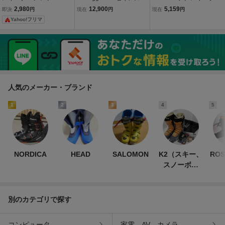
cm
00 ダイレクトドライブリ
ツ 25-25.5cm 297㎜ 115
2,980
12,900
5,159
即決
円
現在
円
現在
円
ール 新品未使用 箱説明書
ホワイト イエロー 管理8S
Yahoo!フリマ
付き 1950年代製 ビンテ
0417C-C2
ージリール フルオリジナ
ル
人気のメーカー・ブランド
1
2
3
4
5
NORDICA
HEAD
SALOMON
K2（スキー、
ROS
スノーボー
ド）
別のカテゴリで探す
コンピュータ
家電、AV、カメラ