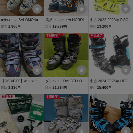
■サロモン SALOMON■ス
美品 ノルディカ NORDIC
中古 2022-2023年 FISCH
キーブーツ X LAB+ 130
A スキーブーツ STRider1
ER RC4 PODIUM RD 150
2,800
19,779
13,200
現在
円
現在
円
現在
円
■25.5■アウターのみ■部品
20 バックカントリー 山ス
25.5cm/ソール長295mm
取り等に■
キー TECH TLT テック 2
本日終了
フィッシャー ポディウム
本日終了
5.5cm ソール長295mm cd
スキーブーツ 41873-3
06mo-rk26y12746
【KSD/E/00】キスマー
ダルベロ DALBELLO ス
中古 2024-2025年 HEAD
ク・スキーハードブーツ
キーブーツ 25.5cm ソー
EDGE LYT 80 HV 25-25.5
3,330
21,384
15,400
即決
円
現在
円
現在
円
２４．５－２5.5cmソール
ルサイズ298mm 21ー22
cm ヘッド エッジ ライト
293(実測） ｍｍ■インナ
送料無料
年モデル 箱 付属品付
本日終了
ブーツ スキー 41742-1
ー２４．５ｃｍ表記黒い
き
部分表面こすれあり