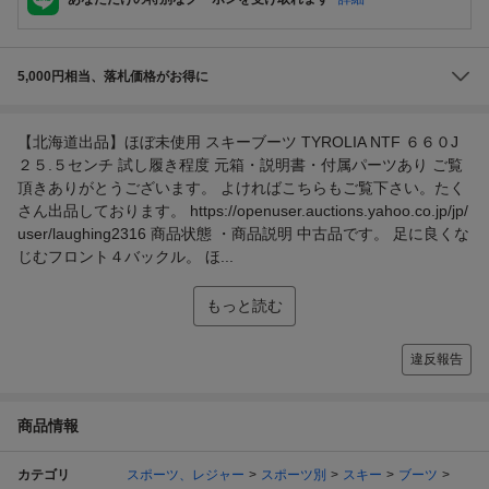
5,000円相当、落札価格がお得に
【北海道出品】ほぼ未使用 スキーブーツ TYROLIA NTF ６６０J
２５.５センチ 試し履き程度 元箱・説明書・付属パーツあり ご覧
頂きありがとうございます。 よければこちらもご覧下さい。たく
さん出品しております。 https://openuser.auctions.yahoo.co.jp/jp/
user/laughing2316 商品状態 ・商品説明 中古品です。 足に良くな
じむフロント４バックル。 ほ...
もっと読む
違反報告
商品情報
カテゴリ
スポーツ、レジャー
スポーツ別
スキー
ブーツ