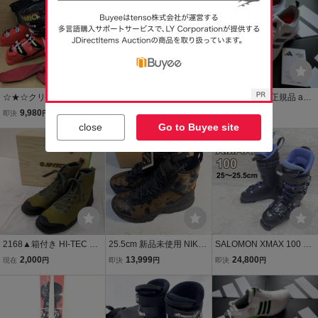
スタイル モーグル コブ 日
レス 定価26400円 25.5cm
本製 スキー靴
US8 箱付き
☆★☆クリアランスセー
中古 2020-2021 ATOMIC
即日発送 新品 正規品 adid
ル! ATOMIC REDSTER
HAWX ULTRA 110 S 25-2
as GOLF アディダス ゴル
9,980
9,900
570
即決
円
現在
円
現在
円
WC110 25.0-25.5cm/ソー
5.5cm/ソール長290mm ア
フ TECK RESPONSE SL
close
Go to Buyee site
ル295mm/アトミックスキ
トミック ホークス ウルト
送料無料
3 白 ホワイト スパイクレ
ーブーツ人気モデル！☆
ラ スキーブーツ 41506-4
ス ワイド 幅広 25.5cm US
★☆
8 箱付き
2168▲箱付き HI-TEC ハ
25.5cm 新品未使用 NIKE
SALOMON XMAX 100 ス
イテック メンズ サイズ2
ナイキ ACG Air Zoom GAI
キーブーツ 25cm 25.5cm
2,000
13,999
24,800
現在
円
即決
円
即決
円
5.5 トレッキングシューズ
ADOME GORE-TEX SE
サロモン
カーキ 靴 シューズ 登山靴
ガイアドーム 迷彩 ゴアテ
ショートブーツ
ックス 防水 登山 トレッキ
ング 箱有り