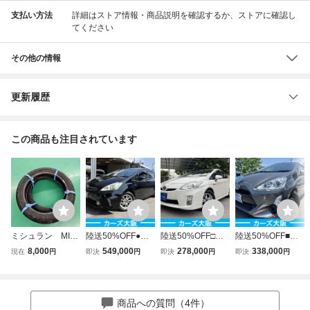
支払い方法
詳細はストア情報・商品説明を確認するか、ストアに確認し
てください
その他の情報
更新履歴
この商品も注目されています
ミシュラン MIC
陸送50%OFF●カ
陸送50%OFF□カ
陸送50%OFF■カ
HELIN City Grip
ーズ大阪●車検2年
ーズ大阪●車検2年
ーズ大阪●車検2年
8,000
549,000
278,000
338,000
現在
円
即決
円
即決
円
即決
円
フロント 100/80
付き●25年プリウ
付●23年プリウス
付●27年アクア灰
-14 M/C 48P 19年
スa黒S●7万キロ●
1.8 S ●プッシュス
S●プッシュスター
5週 リア 120/7
プッシュスタート
タート●3F9564
ト●ナビ●3E5584
0-14 M/C 55P 19
●3G2565
商品への質問（4件）