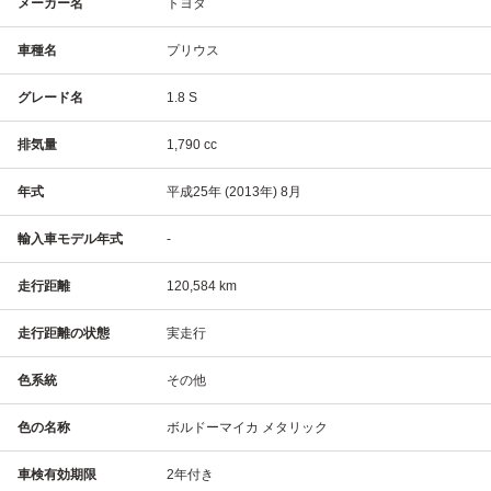
メーカー名
トヨタ
車種名
プリウス
グレード名
1.8 S
排気量
1,790 cc
年式
平成25年 (2013年) 8月
輸入車モデル年式
-
走行距離
120,584 km
走行距離の状態
実走行
色系統
その他
色の名称
ボルドーマイカ メタリック
車検有効期限
2年付き