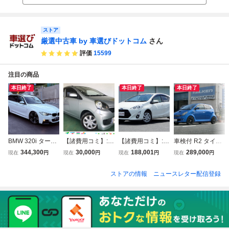
年３週 セット
中古品
ストア
厳選中古車 by 車選びドットコム
さん
評価
15599
注目の商品
本日終了
本日終了
本日終了
BMW 320i ターボ
【諸費用コミ】:沖
【諸費用コミ】:青
車検付 R2 タイプ
Mスポーツ・イン
縄県発 現状販売
森県 八戸発 H27
SS DOHC4気筒ス
344,300
30,000
188,001
289,000
現在
円
現在
円
現在
円
現在
円
テリジェントセー
業販 平成27年 ダ
年 アクア 1.5 S 走
ーパーチャージャ
フティ・クルーズ
イハツ ミライース
行22万㎞ 一時抹
ー64PS 7速MTモ
ストアの情報
ニュースレター配信登録
コントロール・純
L 銀 164,621km
消渡し 抹消謄本O
ード 車高調 陸送
正19インチアルミ
一時抹消 DBA-LA
K 2WD オートマ
半額 RC1 EN07
ホイール
300S
DAA-NHP10
ルーフ塗装済 Tベ
ルト済