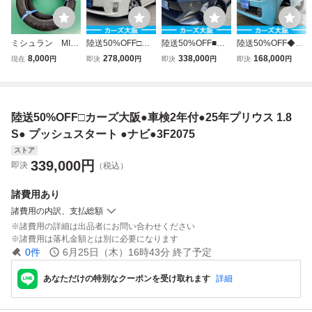
ミシュラン MIC
陸送50%OFF□カ
陸送50%OFF■カ
陸送50%OFF◆カ
HELIN City Grip
ーズ大阪●車検2年
ーズ大阪●車検2年
ーズ大阪●車検2年
8,000
278,000
338,000
168,000
現在
円
即決
円
即決
円
即決
円
フロント 100/80
付●23年プリウス
付●27年アクア灰
付●25年N-ONE水
-14 M/C 48P 19年
1.8 S ●プッシュス
S●プッシュスター
色G Lパッケージ●
5週 リア 120/7
タート●3F9564
ト●ナビ●3E5584
プッシュスタート
0-14 M/C 55P 19
●ナビ●3F5495
陸送50%OFF□カーズ大阪●車検2年付●25年プリウス 1.8
年３週 セット
中古品
S● プッシュスタート ●ナビ●3F2075
ストア
339,000
円
即決
（税込）
諸費用
あり
諸費用の内訳、支払総額
諸費用の詳細は出品者にお問い合わせください
諸費用は落札金額とは別に必要になります
0
件
6月25日（木）16時43分
終了予定
あなただけの特別なクーポンを受け取れます
詳細