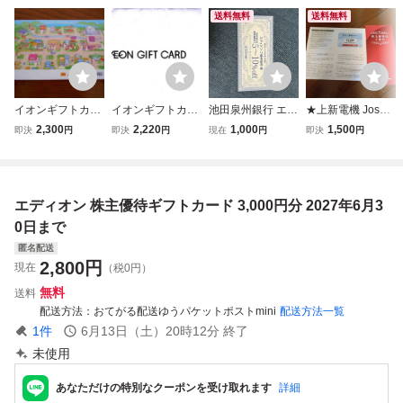
送料無料
送料無料
イオンギフトカー
イオンギフトカー
池田泉州銀行 エデ
★上新電機 Joshin
ド 2000円券
ド2000円分 期限
ィオンご優待割引
株主ご優待カード
2,300
2,220
1,000
1,500
即決
円
即決
円
現在
円
即決
円
無し 未使用 クレ
券 5〜10%OFF
2,200円分★ 有
ジットカード決済
効期限2027年6月
不可
30日
エディオン 株主優待ギフトカード 3,000円分 2027年6月3
0日まで
匿名配送
2,800
円
現在
（税0円）
無料
送料
配送方法
おてがる配送ゆうパケットポストmini
配送方法一覧
1
件
6月13日（土）20時12分
終了
未使用
あなただけの特別なクーポンを受け取れます
詳細