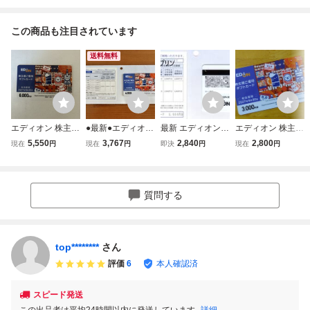
この商品も注目されています
送料無料
エディオン 株主様
●最新●エディオン
最新 エディオン
エディオン 株主優
ご優待ギフトカー
株主優待ギフトカ
株主優待 ギフトカ
待 ギフトカード 3
5,550
3,767
2,840
2,800
現在
円
現在
円
即決
円
現在
円
ド 6000円分 有効
ード 4000円分●送
ード 3000円分 20
000円分 有効期限
期限2027年6月30
料無料
27年6月30日まで
2027年6月30日
日
質問する
top********
さん
評価
6
本人確認済
スピード発送
この出品者は平均24時間以内に発送しています
詳細