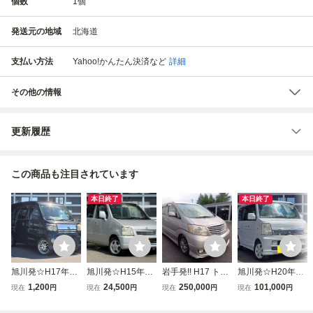
個数
1
個
発送元の地域
北海道
支払い方法
Yahoo!かんたん決済
など
詳細
その他の情報
更新履歴
この商品も注目されています
本日終了
本日終了
旭川発☆H17年！
旭川発☆H15年！
岩手発!! H17 トヨ
旭川発☆H20年！
ダイハツ アトレ
スズキ ワゴン
タ アルファード 2.
スズキ エブリィ
1,200
24,500
250,000
101,000
現在
円
現在
円
現在
円
現在
円
ー！カスタムター
R！N-1 スペシ
4ASプレミアムア
ワゴン！PZターボ
ボS！ICターボ！4
ャル！車検R8年8/
ルカンターラバー
スペシャル 標準