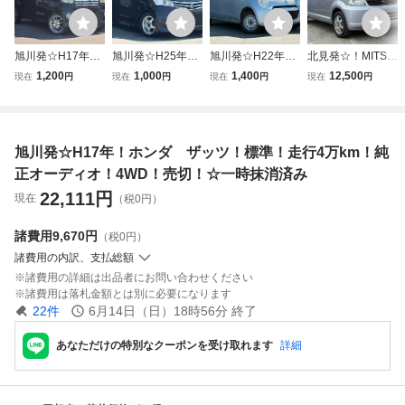
旭川発☆H17年！
旭川発☆H25年！
旭川発☆H22年！
北見発☆！MITSU
ダイハツ アトレ
ニッサン ルーク
スズキ アルト！
BISHI！三菱！eK
1,200
1,000
1,400
12,500
現在
円
現在
円
現在
円
現在
円
ー！カスタムター
ス！ハイウェイス
F！！4WD！バッ
ワゴン！グレード
ボS！ICターボ！4
ター！4WD！現
クカメラ！売切！
M！H17年式！車
WD！売切！☆一
状！売切！☆一時
☆一時抹消済み
検令和8年8月24日
時抹消済み
抹消済み
迄！走行6万キロ
旭川発☆H17年！ホンダ ザッツ！標準！走行4万km！純
台！４WD！1000
円スタート！売切
正オーディオ！4WD！売切！☆一時抹消済み
☆
22,111
円
現在
（税0円）
諸費用
9,670円
（税0円）
諸費用の内訳、支払総額
諸費用の詳細は出品者にお問い合わせください
諸費用は落札金額とは別に必要になります
22
件
6月14日（日）18時56分
終了
あなただけの特別なクーポンを受け取れます
詳細