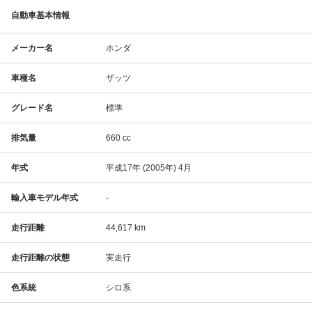
自動車基本情報
メーカー名
ホンダ
車種名
ザッツ
グレード名
標準
排気量
660 cc
年式
平成17年 (2005年) 4月
輸入車モデル年式
-
走行距離
44,617 km
走行距離の状態
実走行
色系統
シロ系