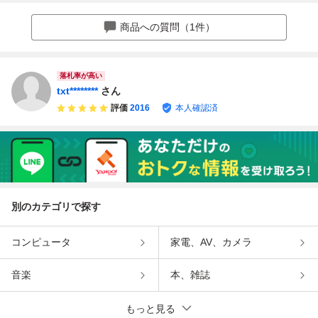
WD！売切！☆一
31迄！走行5万キ
ジョン ANH15W 4
ルーフ！4WD！車
時抹消済み
ロ台！シートヒー
WD AT 走行152,2
検R9年7/9迄！I/C
商品への質問（1件）
ター！ミラーヒー
75km 抹消渡し 売
ターボ！売切！☆
ター！4WD！売
切!!
切！☆
落札率が高い
txt********
さん
評価
2016
本人確認済
別のカテゴリで探す
コンピュータ
家電、AV、カメラ
音楽
本、雑誌
もっと見る