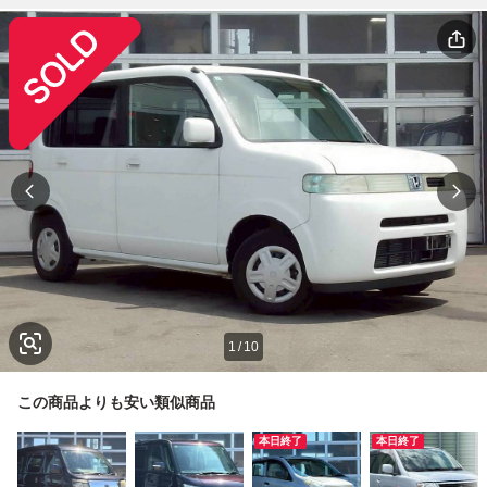
1
/
10
この商品よりも安い類似商品
本日終了
本日終了