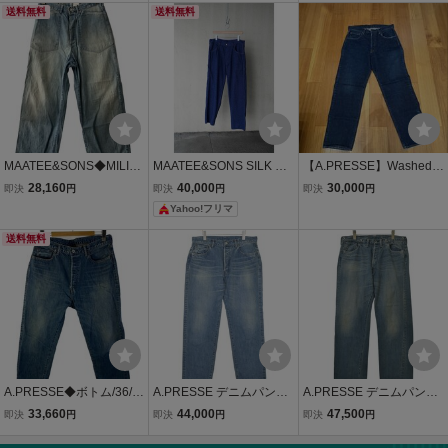
送料無料
weatshirt リバーシブル ス
送料無料
パンツ/36×28//
ウェット グレー ネイビー
4/XL mks
MAATEE&SONS◆MILITA
MAATEE&SONS SILK DE
【A.PRESSE】Washed D
RY DENIM M35/IDG/MT3
NIM PAINTER PANTS 2
enim Pants E アプレッ
28,160
40,000
30,000
即決
円
即決
円
即決
円
103-0222
セ デニム パンツ
Yahoo!フリマ
送料無料
A.PRESSE◆ボトム/36/コ
A.PRESSE デニムパンツ
A.PRESSE デニムパンツ
ットン/IDG/22AP-04-05H/
メンズ アプレッセ 中古
メンズ アプレッセ 中古
33,660
44,000
47,500
即決
円
即決
円
即決
円
22AW/Washed Denim Wi
古着
古着
de Pants/? NULL ?//