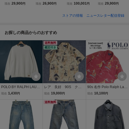
a BADA ルネッタ
E ハイク▼ 25S
eya クリスタセヤ
CIAGA バレンシア
29,900
26,900
100,001
29,900
現在
円
現在
円
現在
円
現在
円
バダ × decora/G.
S BARREL LEG P
▼ Oversized Gath
ガ▼ シアー バッ
B.G▼ 1/01 Greige
ANTS バレルレッ
ered Trench 和紙
クサテンジョーゼ
ストアの情報
ニュースレター配信登録
セルフレーム カラ
グ ワイドパンツ
リネン オーバーサ
ット オーバーサイ
ーレンズ メガネ
ブラック 1 / 1334
イズ スタンドカラ
ズ ボウタイ ブラ
サングラス ブラウ
0 撥水加工コット
ー スプリングコー
ウス ベージュ 34 /
お探しの商品からのおすすめ
ン mks
ン 黒 春夏 mks
ト モカ L mks
シャツ 春夏 mks
送料無料
鑑定付き
POLO BY RALPH LAURE
レア 良好 90S クリ
90s 名作 Polo Ralph Laur
N ポロラルフローレン ス
ーニング済 ポロ ラルフ
en vintage camp サーファ
1,430
19,000
10,100
現在
円
現在
円
現在
円
ウェットシャツ Lサイズ
ローレン VINTAGE CAM
ー レーヨン 開襟 半袖アロ
コットンポリ ホワイト メ
P ヘミングウェイ オー
送料無料
ハシャツ ハワイアン L ラ
ンズ 紳士 裏起毛 裾ロゴ
プンカラーシャツ 半袖
ルフローレン ビンテージ
ヘビーウェイト
シャツ 釣り柄 総柄
RRL260837