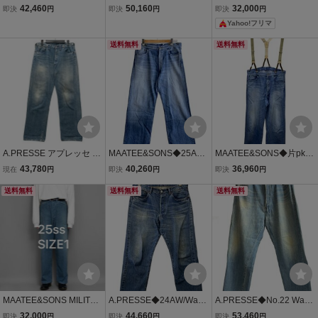
ニム/IDG/26SAP-04-23M
ニム/BLU/24SAP-04-09
Ex Mil Denim High Bleac
42,460
50,160
32,000
即決
円
即決
円
即決
円
H//
h サイズ1タグ付きマーテ
Yahoo!フリマ
ィアンドサンズ
送料無料
送料無料
A.PRESSE アプレッセ A
MAATEE&SONS◆25AW/
MAATEE&SONS◆片pkde
P-4008 No.2 Washed De
片PK DENIM VINTAGE/ボ
nim/サスペンダー付/1/デ
43,780
40,260
36,960
現在
円
即決
円
即決
円
nim Pants 加工 デニムパ
トム/3/コットン/IDG/無地/
ニム/IDG/無地/mt5103-02
ンツ インディゴ サイズ 3
送料無料
MT5103-0214C//
送料無料
14c
送料無料
4/30 正規品 / 55282
MAATEE&SONS MILITAR
A.PRESSE◆24AW/Wash
A.PRESSE◆No.22 Wash
Y DENIM M35 25ss 1
ed Denim Pants E(BLEA
ed Wide Denim Pants/34/
32,000
44,660
53,460
即決
円
即決
円
即決
円