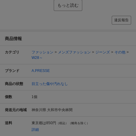
もっと読む
違反報告
商品情報
カテゴリ
ファッション
メンズファッション
ジーンズ
その他
W28～
ブランド
A.PRESSE
商品の状態
目立った傷や汚れなし
個数
1
個
発送元の地域
神奈川県 大和市中央林間
送料
東京都は
850円
（税込）（離島を除く）
詳細