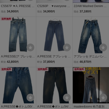
C5587P ▼A. PRESSE ア
C5260P ▼everyone エ
22AW Washed Denim Pa
プレッセ▼ 24AW Type.2
ブリワン▼ soft denim p
nts E ウォッシュドインデ
34,900
34,900
37,180
現在
円
現在
円
現在
円
Chino Trousers サイドア
ants ソフトデニムパンツ
ィゴデニムパンツ / A.PRE
ジャスター 2タック チノ
送料無料
インディゴブルー M / EV2
SSE(アプレッセ)
パンツ ネイビー 1(S) / 24
3-PT08 ワイドパンツ シ
AAP-04-12H mks
ーズンレス mks
A.PRESSE(ア プレッセ)
A.PRESSE アプレッセ 24
アプレッセ デニムパンツ
Washed Denim Pants (in
AW No.2 WASHED DENI
ボタンフライ 23AAP-04-
42,800
37,800
46,970
即決
円
即決
円
現在
円
digo)
M PANTS ウォッシュド
12K メンズ A.PRESSE
送料無料
ボタンフライデニムパン
送料無料
送料無料
ツ インディゴ AP-4008
A.PRESSE◆ボトム/30/デ
A.PRESSE◆ボトム/34/デ
maatee&sons 柿乃葉別注