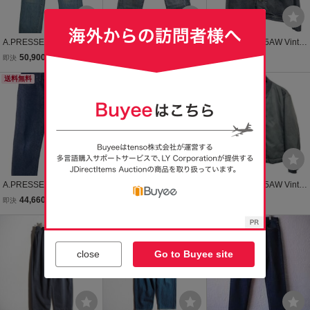
A.PRESSE デニムパンツ
A.PRESSE◆24ss/Washe
A．PRESSE 25AW Vinta
メンズ アプレッセ 中古
d Denim Pants/13oz/ボト
ge Gray Denim Jacket ヴ
50,900
34,760
77,330
即決
円
即決
円
即決
円
古着
ム/36/デニム/IDG/AP-400
ィンテージグレーデニム
送料無料
6
送料無料
ジャケット 25AAP-01-41
8071000179944
A.PRESSE◆Washed De
A.PRESSE◆Washed De
A．PRESSE 25AW Vinta
nim Wide Pants/34/デニ
nim Pants/ボトム/36/デニ
ge Silk Bomber Jacket ヴ
44,660
33,660
196,350
即決
円
即決
円
即決
円
ム/IDG/AP-4001//
ム/IDG/22AAP-04-10H
ィンテージシルクボンバ
ージャケット 25AAP-01-
送料無料
27 8071000179920
close
Go to Buyee site