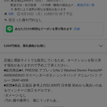
東京都は
850円
送料
（税込）（離島を除く）
配送方法
佐川急便 （※沖縄・離島の場合はクロネコヤマトの送料着払になります）
配送方法一覧
条件により送料が異なる場合があります
0
件
8月10日（月）11時57分
終了予定
目立った傷や汚れなし
あなただけの特別なクーポンを受け取れます
詳細
5,000円相当、落札価格がお得に
店舗と通販サイトでも販売しているため、オークションを取り消
す場合がありますので予めご了承ください。
■販売商品■A. PRESSE アプレッセNo.2 Washed Denim Pants(AP-
4008)INDIGO サスペンダーボタン シンチバック デニムパンツ ブ
ルー 28AP-4008
■状態■美品 正規品 参考上代52,800円 日本製 初めから風合いのあ
るヴィンテージ加工モデルです。
-ダメージ-なし
-汚れ-腿や膝周り、裾にうっすらあ...