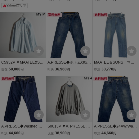
CH)/ユーズド加工デニム
デニム/25AAP-04-38/アプ
Yahoo!フリマ
パンツ/36×27/? NULL ?
レッセ/? NULL ?
送料無料
送料無料
C5952P ▼MAATEE&SO
A.PRESSE◆ボトム/30/コ
MAATEE＆SONS マー
NS × MusterWerk × Salva
ットン/BLU/24sap-04-06
ティーアンドサンズ 202
50,000
36,960
33,770
現在
円
即決
円
即決
円
tore Piccolo▼ Hand Dres
h
5AW 5PK DENIM PANT
sy Chigu-Hagu Western
送料無料
S 5ポケットデニムパン
送料無料
コットン ウエスタンシャ
ツ MT5303-0220 8054
ツ ブルー M mks
000241637
A.PRESSE◆Washed Wid
S0613P ▼A. PRESSE ア
A.PRESSE◆24AW/Wash
e Denim Pants/36/デニム/
プレッセ▼ 26SS Vintage
ed Denim Wide Pants/ウ
44,660
38,900
44,660
即決
円
現在
円
即決
円
IDG/26SAP-04-27//
Light Weight Reversible S
ォッシュドデニムワイド