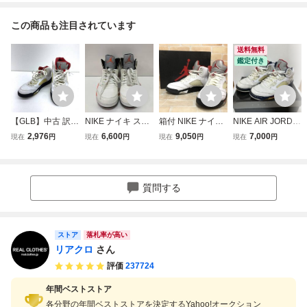
この商品も注目されています
送料無料
鑑定付き
【GLB】中古 訳あ
NIKE ナイキ スニ
箱付 NIKE ナイキ
NIKE AIR JORDA
り Air Jordan 5 Re
ーカー Air Jordan
Air Jordan 5 Retro
N 5 RETRO エア
2,976
6,600
9,050
7,000
現在
円
現在
円
現在
円
現在
円
tro Fire Red 2013
5 Orange Blaze d
DA1911-102 ホワ
ジョーダン5 レト
エアジョーダン5
c1060-100 27.5c
イト×ブラック US
ロ 白 赤 23
レトロ ファイヤー
m
9.5（27.5cm) 111
レッド 2013年 13
454030＃4
質問する
6027-100 サイズ2
7.5cm：
ストア
落札率が高い
リアクロ
さん
評価
237724
年間ベストストア
各分野の年間ベストストアを決定するYahoo!オークション