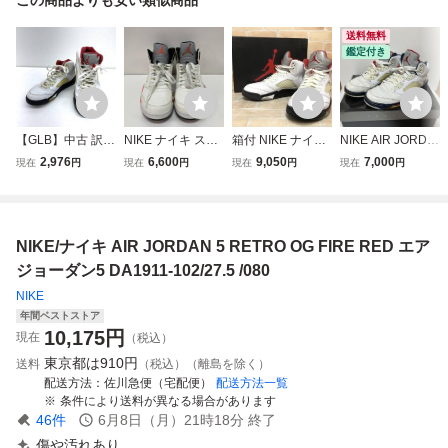
送料無料
鑑定付き
【GLB】中古 訳あ
NIKE ナイキ スニ
箱付 NIKE ナイキ
NIKE AIR JORDA
り Air Jordan 5 Re
ーカー Air Jordan
Air Jordan 5 Retro
N 5 RETRO エア
2,976
6,600
9,050
7,000
現在
円
現在
円
現在
円
現在
円
tro Fire Red 2013
5 Orange Blaze d
DA1911-102 ホワ
ジョーダン5 レト
エアジョーダン5
c1060-100 27.5c
イト×ブラック US
ロ 白 赤 23
レトロ ファイヤー
m
9.5（27.5cm) 111
レッド 2013年 13
454030＃4
NIKE/ナイキ AIR JORDAN 5 RETRO OG FIRE RED エア
6027-100 サイズ2
7.5cm：
ジョーダン5 DA1911-102/27.5 /080
NIKE
年間ベストストア
10,175
円
現在
（税込）
東京都は
910円
送料
（税込）（離島を除く）
配送方法
佐川急便（宅配便）
配送方法一覧
条件により送料が異なる場合があります
46
件
6月8日（月）21時18分
終了
傷や汚れあり