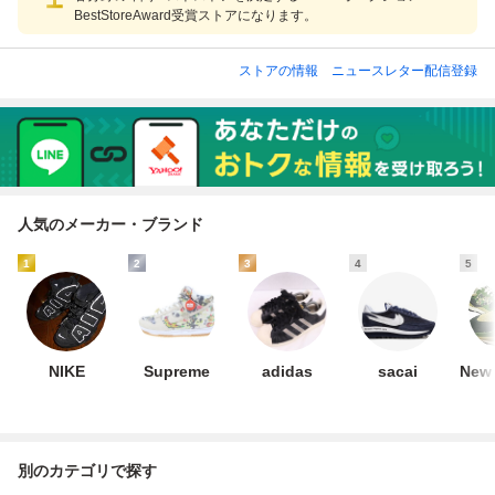
BestStoreAward受賞ストアになります。
ストアの情報
ニュースレター配信登録
人気のメーカー・ブランド
1
2
3
4
5
NIKE
Supreme
adidas
sacai
New 
別のカテゴリで探す