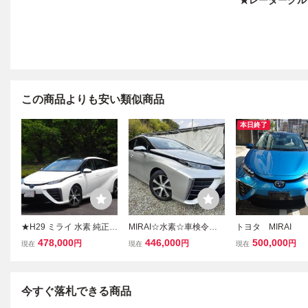
★レーダークル
この商品よりも安い類似商品
本日終了
★H29 ミライ 水素 純正ナ
MIRAI☆水素☆車検令和1
トヨタ MIRAI
ビ TV バックモニター 全
0年2月☆純正SDナビ☆地
デイーラーとりた
478,000
446,000
500,000
円
円
円
現在
現在
現在
席シートヒーター LEDヘ
デジ☆Bluetooth☆クルコ
ッドライト レーダークル
ン☆ETC☆バックカメラ
ーズ ETC ドラレコ 車検1
☆ステアリングヒーター
0/8★
今すぐ落札できる商品