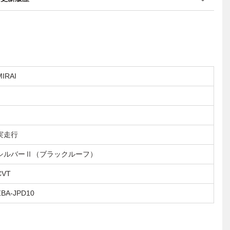
MIRAI
実走行
シルバーⅡ（ブラックルーフ）
CVT
ZBA-JPD10