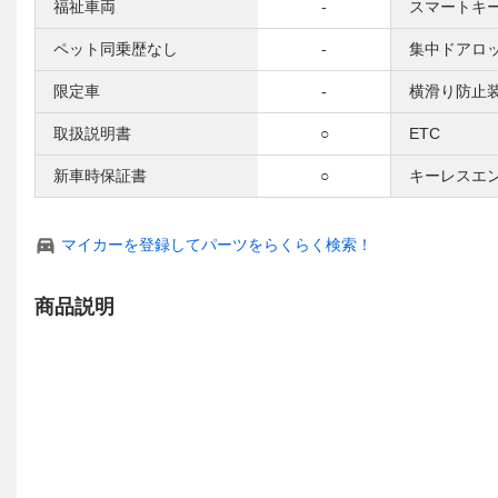
福祉車両
-
スマートキ
ペット同乗歴なし
-
集中ドアロ
限定車
-
横滑り防止
取扱説明書
○
ETC
新車時保証書
○
キーレスエ
マイカーを登録してパーツをらくらく検索！
商品説明