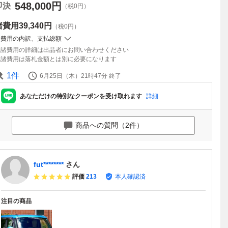
548,000
円
即決
（税0円）
諸費用
39,340円
（税0円）
諸費用の内訳、支払総額
諸費用の詳細は出品者にお問い合わせください
諸費用は落札金額とは別に必要になります
1
件
6月25日（木）21時47分
終了
あなただけの特別なクーポンを受け取れます
詳細
商品への質問（2件）
fut********
さん
評価
213
本人確認済
注目の商品