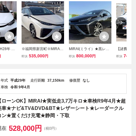
28年 TO
※福岡県新宮町※MIRAI*
MIRAI(ミライ）★黒レザ
【諸費用コ
I★純正ナビ・
ミライ*水素*車検令和10
ーシート★車検長い★24
付:H30年 M
535,000
800,000
749,0
円
円
円
即決
即決
即決
★革シート
年8月迄*5万キロ台*H27
500ｋｍ！極上車！★取
レザー☆充
月まで★取
年式*クルーズコントロー
説＆記録簿有り！★早い
ラー下取り整
・前後ドラレ
ル*Bluetoothオーディオ*
者勝ち！※22インチホイ
月☆陸送費半
東京都
110223
ールは別途オプション
年式
平成29年
走行距離
37,150km
修復歴
なし
車検
令和 9年4月
【ローンOK】MIRAI★実低走3,7万キロ★車検R9年4月★超
美車★ナビ&TV&DVD&BT★レザーシート★レーダークル
コン★置くだけ充電★静岡・下取
528,000
円
現在
（税0円）