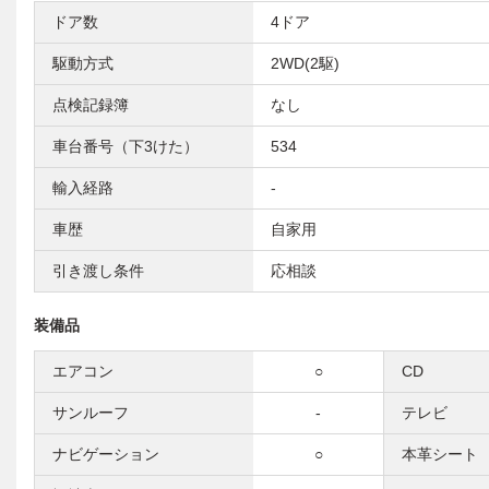
ドア数
4ドア
駆動方式
2WD(2駆)
点検記録簿
なし
車台番号（下3けた）
534
輸入経路
-
車歴
自家用
引き渡し条件
応相談
装備品
エアコン
○
CD
サンルーフ
-
テレビ
ナビゲーション
○
本革シート