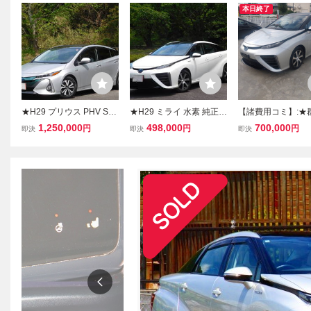
本日終了
★H29 プリウス PHV Sナ
★H29 ミライ 水素 純正ナ
【諸費用コミ】:★
ビPKG ソーラー充電 セー
ビ TV バックモニター 全
★ 平成27年 トヨタ 
1,250,000
498,000
700,000
円
円
円
即決
即決
即決
フティセンス レーダーク
席シートヒーター LEDヘ
ルーズ LEDヘッドライト
ッドライト レーダークル
バックモニター 実走行7
ーズ ETC ドラレコ 車検1
万㌔台 予備検査付
0/8★