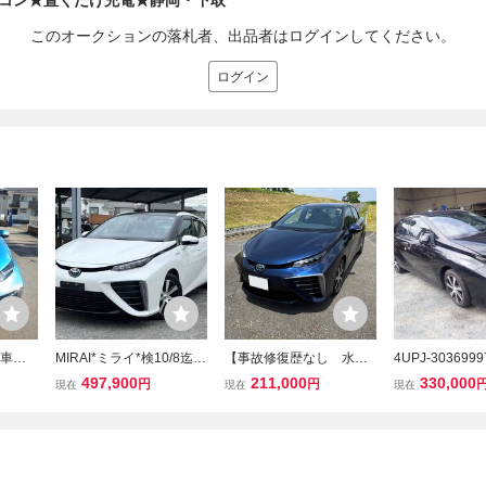
コン★置くだけ充電★静岡・下取
このオークションの落札者、出品者はログインしてください。
ログイン
 車検
MIRAI*ミライ*検10/8迄*
【事故修復歴なし 水素
4UPJ-303699
て！
水素*7万km台!*プリクラ
車 】H２９年 MIRAI★
(ミライ) JPD1
497,900
211,000
330,000
円
円
現在
現在
現在
ッシュセーフティ*LDA*L
走行距離２万キロ台★純
カットボディ 
EDヘッドライト*革*純正
正ナビ・TV・Bカメラ・E
ト フェンダー 
ナビ*Bカメラ*BTオーデ
TC★革シート★車検付き
ンネット ドア 
ィオ*純正AW*210402
★名古屋市
電装品 エンジ