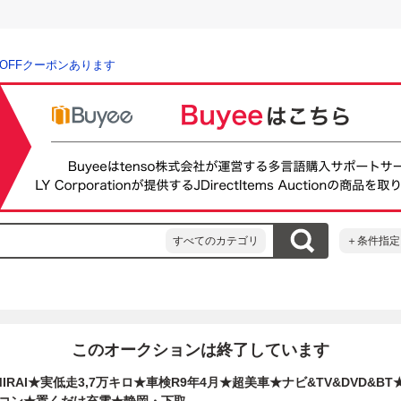
％OFFクーポンあります
すべてのカテゴリ
＋条件指定
このオークションは終了しています
IRAI★実低走3,7万キロ★車検R9年4月★超美車★ナビ&TV&DVD&B