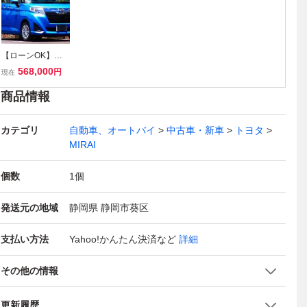
【ローンOK】ル
ーミーGS★実走7,
568,000
円
現在
0万キロ★車検R1
0年1月★1オナ★
商品情報
ディーラー車検★
CVTオイル交換済
カテゴリ
★両側パワスラ★
自動車、オートバイ
中古車・新車
トヨタ
ナビ・TV・DV
MIRAI
D・BT★静岡
個数
1
個
発送元の地域
静岡県 静岡市葵区
支払い方法
Yahoo!かんたん決済
など
詳細
その他の情報
更新履歴