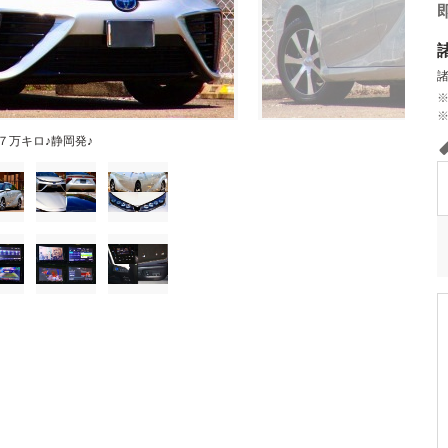
７万キロ♪静岡発♪