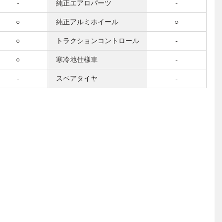
-
純正エアロパーツ
-
○
純正アルミホイール
○
○
トラクションコントロール
-
○
寒冷地仕様車
-
-
スペアタイヤ
-