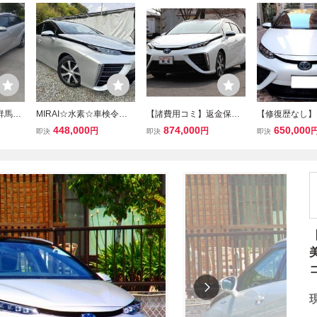
群馬県
MIRAI☆水素☆車検令和1
【諸費用コミ】返金保証
【修復歴なし】H
MIRAI
0年2月☆純正SDナビ☆地
付:走行3万km台☆MIRAI
YOTA MIRA
448,000
874,000
650,000
円
円
即決
即決
即決
デジ☆Bluetooth☆クルコ
人気の黒レザー☆充実安
TV・Bカメラ
ン☆ETC☆バックカメラ
全装備/ディ-ラ-整備車/検
★車検R9年9
☆ステアリングヒーター
8年11月☆陸送費半額!!
説・ETC2.0
コ・バイザー★