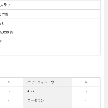
5人乗り
その他
なし
15,030 円
右
○
パワーウィンドウ
○
○
ABS
○
-
ローダウン
-