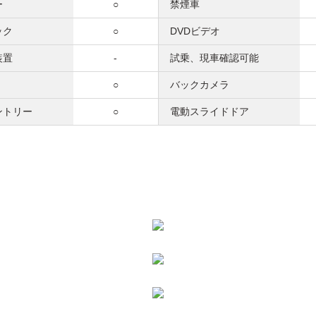
ー
○
禁煙車
ック
○
DVDビデオ
装置
-
試乗、現車確認可能
○
バックカメラ
ントリー
○
電動スライドドア