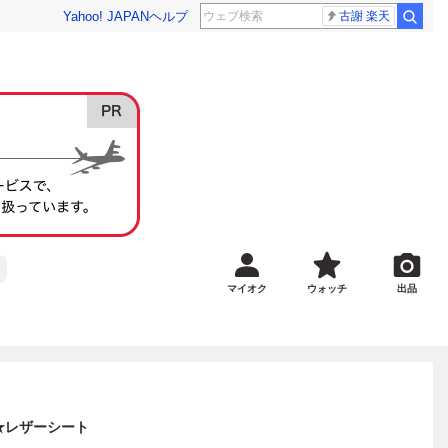
Yahoo! JAPAN
ヘルプ
古謝 楽天
マイオク
ウォッチ
出品
T★レザーシート