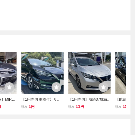
97］MIRAI
【1円売切 車検付】リー
【1円売切】航続370km!!
【航続距離2
0 部品販売
フX10万台記念車 航続距
最上級仕様モデル リーフ
グ】日産リーフ
1
11
151,0
円
円
円
現在
現在
現在
コアサポー
離265キロ! 40kWh 黒 プ
e+G フルセグ 62kWh 黒
備満載 プ
ガラス ボ
ロパイロット 長距離 ソー
本革 銀 BOSE 自動運転
内装 外装
ラー V2Hにも 電気自動車
電気自動車 EV 家庭用蓄
ン
EV ブラック
電池 シルバー