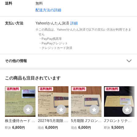
送料
無料
配送方法の詳細
支払い方法
Yahoo!かんたん決済
詳細
この商品は、Yahoo!かんたん決済で以下の支払い方法が利用できま
せん
・PayPay残高等
・PayPayクレジット
・クレジットカード決済
その他の情報
この商品も注目されています
送料無料
送料無料
送料無料
送料無料
株主優待カード 利
2027年5月期限 J
5月期限 Jフロント
Jフロントリテイ
用限度額150万円
フロントリテイリ
リテイリング 株主
リング 大丸 松坂
6,800
6,000
6,000
9,500
即決
円
現在
円
現在
円
即決
円
Jフロントリテイ
ング 株主優待カー
優待カード 限度額
屋 株主優待 男性