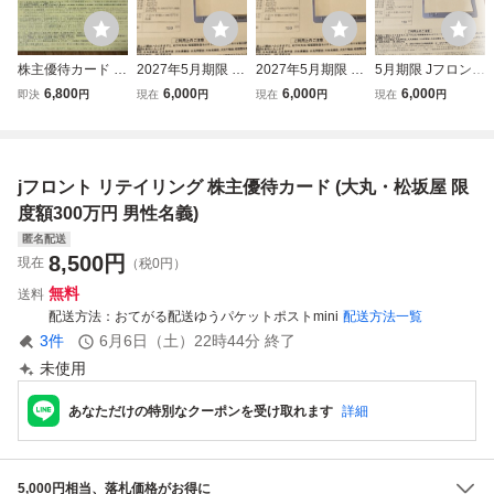
株主優待カード 利
2027年5月期限 J
2027年5月期限 J
5月期限 Jフロント
用限度額150万円
フロントリテイリ
フロントリテイリ
リテイリング 株主
6,800
6,000
6,000
6,000
即決
円
現在
円
現在
円
現在
円
Jフロントリテイ
ング 株主優待カー
ング 株主優待カー
優待カード 限度額
リング お買い物ご
ド 限度額150万
ド 限度額150万円
150万円 10％割引
優待カード 大丸
円 10％割引 大丸
10％割引 大丸松
大丸松坂屋 匿名配
松坂屋 男性名義
松坂屋 匿名配送
坂屋 匿名配送
送
jフロント リテイリング 株主優待カード (大丸・松坂屋 限
度額300万円 男性名義)
匿名配送
8,500
円
現在
（税0円）
無料
送料
配送方法
おてがる配送ゆうパケットポストmini
配送方法一覧
3
件
6月6日（土）22時44分
終了
未使用
あなただけの特別なクーポンを受け取れます
詳細
5,000円相当、落札価格がお得に