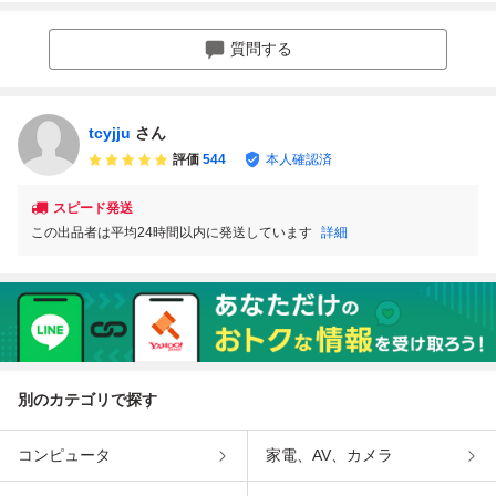
リング お買い物ご
ド 限度額150万円
150万円 10％割引
名義 利用限度額2
優待カード 大丸
10％割引 大丸松
大丸松坂屋 匿名配
00万円 2027/5/31
松坂屋 男性名義
坂屋 匿名配送
送
まで 株主優待カー
質問する
ド
tcyjju
さん
評価
544
本人確認済
スピード発送
この出品者は平均24時間以内に発送しています
詳細
別のカテゴリで探す
コンピュータ
家電、AV、カメラ