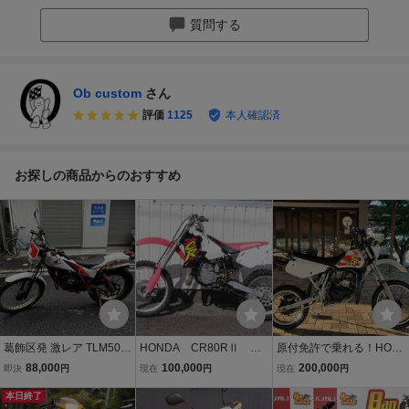
質問する
Ob custom
さん
評価
1125
本人確認済
お探しの商品からのおすすめ
葛飾区発 激レア TLM50 A
HONDA CR80RⅡ ２
原付免許で乗れる！HON
D07-1004546 不動 鍵な
スト 実働車 引き取り
DA CRM50 AD10 2st 実
88,000
100,000
200,000
即決
円
現在
円
現在
円
し 4743キロ トライアル
限定
働 フロントフォークOH
本日終了
キャブレターOH シート張