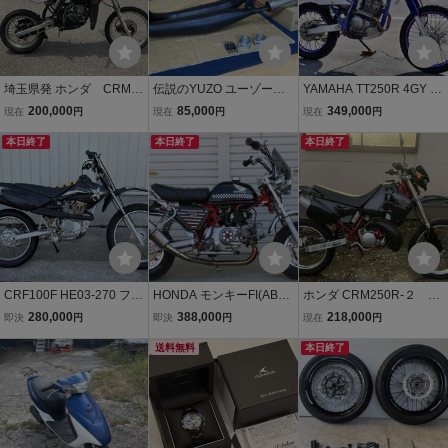
埼玉県発 ホンダ CRM50
伝説のYUZO ユーゾーチ
YAMAHA TT250R 4GY 返
NSR50エンジン搭載
ャンバー マフラー R1-Z 1
納済 綺麗です♪
200,000
85,000
349,000
現在
円
現在
円
現在
円
動画有 検索）XT DT
KT 超希少クロス
XL CR WR TW
本日終了
本日終了
本日終了
CRF100F HE03-270 フラ
HONDA モンキーFI(AB2
ホンダ CRM250R-２ M
ットトラック仕様
7)改武川88cc OVERレー
D24型 カスタム 現状車
280,000
388,000
218,000
即決
円
即決
円
現在
円
シングマフラー カスタム
千葉県
ブラック 綺麗 イモビライ
送料無料
本日終了
ザー付 神奈川県 税込み 即
決 追加画像あり