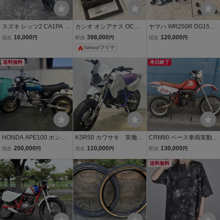
スズキ レッツ2 CA1PA 原
カシオ オシアナス OCW-
ヤマハ WR250R DG15J
付 スクーター 50cc レス
S6000BV-1AJR E538RW
モタード タイヤ ホイール
16,000
398,000
120,000
現在
円
即決
円
現在
円
トアベース 不動 2ス
TI TI ソーラー ブラックシ
前後セット ブレーキキャ
Yahoo!フリマ
ト 自賠責書類のみ 引
ェル文字盤 あまりごま3
リパーガード セット YAM
き取り限定
AHA WR250X
送料無料
本日終了
HONDA APE100 ホンダ
KSR50 カワサキ 実働
CRM80 ベース車両実動
エイプ100（スペシャル）
書付き 鍵付き 2スト
HD11 格安配送 KXYZC
200,000
110,000
130,000
現在
円
現在
円
即決
円
実動 カスタム車
バッテリー新品 ペイン
RNSR
ト有り 水戸 茨城 関
送料無料
東