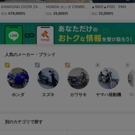
KAWASAKI ZX25R ZX-25
HONDA ホンダ CRM80 H
▲9905▲PGO PMX R
R SE (ZX250E) PROSPE
D11 部品取り ジャンク品
FVMS ブルー 不動 部
678,000
25,800
33,000
即決
円
現在
円
現在
円
EDフルエキ クイックシフ
引取り限定 ◆大阪府枚方
品取り 愛知
ター ブラック/レッド ETC
市発！AB042
付 神奈川県 税込 即決 追
加画像あり
人気のメーカー・ブランド
1
2
3
4
5
ホンダ
スズキ
カワサキ
ヤマハ発動機
Y
別のカテゴリで探す