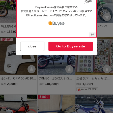
埼玉県発 ホンダ CRM50
スズキ 93' RM 250 中
★カワサキ KSR50cc★
-2 動画有 検索）XT
古 外装など新
MX050B-004***★★現車
188,001
258,000
120,000
現在
円
現在
円
現在
円
DT XL CR WR TW
品 実動 試走済
確認可★全国発送対応★
送料無料
本日終了
動画あり
送料無料
close
Go to Buyee site
ホンダ、CRM 50.AD10シ
CRM80 水冷2ストロー
定価以下 もちもちぱん
ュライド カバー
ク単気筒 HD12 ローン可
だ ジュエルプチドロップ
2,000
248,000
1,100
現在
円
現在
円
即決
円
ホンダ 車体 80cc 動画有
ステッカー 4枚セット カ
Yahoo!フリマ
岡山店発 現車確認可
ミオジャパン
本日終了