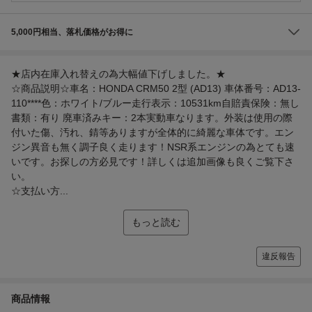
5,000円相当、落札価格がお得に
★店内在庫入れ替えの為大幅値下げしました。★
☆商品説明☆車名：HONDA CRM50 2型 (AD13) 車体番号：AD13-
110****色：ホワイト/ブルー走行表示：10531km自賠責保険：無し
書類：有り 廃車済みキー：2本実動車なります。外装は使用の際
付いた傷、汚れ、錆等ありますが全体的に綺麗な車体です。エン
ジン異音も無く調子良く走ります！NSR系エンジンの為とても速
いです。お探しの方必見です！詳しくは追加画像も良くご覧下さ
い。
☆支払い方...
もっと読む
違反報告
商品情報