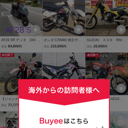
り替え 冷却水交換 動
画あり
AF28 SR ディオ DIO 岐
ホンダ CRM80 倒立サス
SUZUKI スズキ RM12
阜県 原付 バイク 綺
2スト 作動確認 後期 リア
5 RF14A 販売証明書
84,800
210,000
20,000
現在
円
現在
円
現在
円
麗 格安 実動
ディスク
有り 不動 クランキン
本日終了
グ動画有り 売り切り 未整
本日終了
備 現状車 バンガレ
【ジャンク】HONDA CR
YAMAHA WR250X(DG15
ホンダ CRM50 AD10 エ
M50 AD10 不動車 初爆未
J) カスタム ブラック 綺麗
ンジン始動 現車確認可 直
77,777
688,000
80,000
現在
円
即決
円
現在
円
確認 2サイクル オフロー
神奈川県 税込み 即決 追加
接引取り可 始動動画あり
ド 再生ベース レストア 書
画像あり
本日終了
HONDA CRM オフロード
本日終了
類あり 開始価格77777円
売切りスタート！