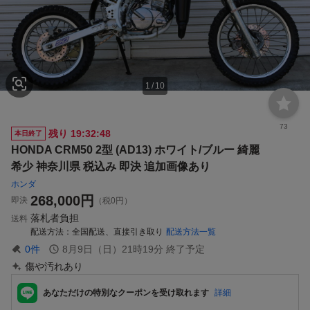
1
/
10
73
残り
19:32:47
本日終了
HONDA CRM50 2型 (AD13) ホワイト/ブルー 綺麗
希少 神奈川県 税込み 即決 追加画像あり
ホンダ
268,000
円
即決
（税0円）
落札者負担
送料
配送方法
全国配送、直接引き取り
配送方法一覧
0
件
8月9日（日）21時19分
終了予定
傷や汚れあり
あなただけの特別なクーポンを受け取れます
詳細