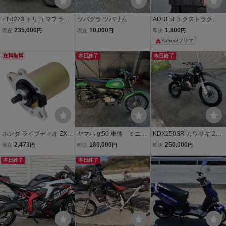
FTR223 トリコ マフラー
ツバグラ ツバリム
ADRER エクストラクオ
改他ノーマル 実動、走
リティ超ヘビーコットン
235,000
10,000
1,800
現在
円
現在
円
即決
円
行問題なし 始動＆走行
タフビッグT 半袖 ブラッ
Yahoo!フリマ
動画あり
ク タイダイ柄
送料無料
本日終了
本日終了
ホンダ ライブディオ ZX A
ヤマハ gt50 車体 ミニト
KDX250SR カワサキ 2ス
F35 1型 2型 セルモーター
レイル 希少カラー
ト
2,473
180,000
250,000
現在
円
即決
円
即決
円
スターターモーター スタ
緑 レア レストア ベ
ーティングモーター 純正
本日終了
ース 検 gr50 gr80
本日終了
互換 31200-GW0-000 31
200-GBL-770