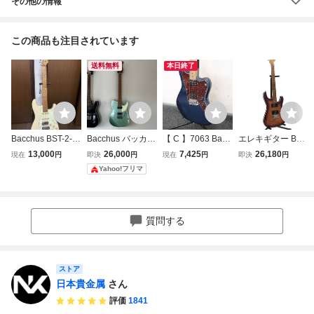
その他の情報
この商品も注目されています
送料無料
本日終了
Bacchus BST-2-R
Bacchus バッカス
【 C 】7063 Bacc
エレキギター Bac
SM ストラト スト
エレキギター TA
hus UNIVERSE S
chus IMP24 FMH-
13,000
26,000
7,425
26,180
現在
円
即決
円
現在
円
即決
円
ラトキャスター St
C24 STD-RSM/M
ERIES エレキギタ
RSM/M バッカス
Yahoo!フリマ
ratocaster エレキ
ー バッカス 1816
中古品
ギター バッカス
01
質問する
ストア
日本貴金属
さん
評価
1841