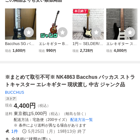
本日終了
Bacchus SG バッ
エレキギター Bac
1円～ SELDER/セ
エレキギター スト
カス エレキギター
chus バッカス Uni
ルダー ストラトキ
ラトキャスタータ
1,600
990
2,728
4,000
現在
円
現在
円
現在
円
現在
円
黒 BSG-450
verse Series BLP-
ャスタータイプ S
イプ ブラック
FMH/R CS ジャン
T-16 6弦 エレキギ
ク 直接お渡し歓迎
ター サクラ楽器
PBK879716相
ブラック×ホワイ
※まとめて取引不可※ NK4863 Bacchus バッカス ストラ
ト 初心者 入門 中
古 現状品
トキャスター エレキギター 現状渡し 中古 ジャンク品
BUCCHUS
ストア
4,400
円
現在
（税込）
東京都は
5,000円
送料
（税込）（離島を除く）
配送方法
宅急便（200サイズ）
配送方法一覧
条件により送料が異なる場合があります
1
件
5月25日（月）19時13分
終了
全体的に状態が悪い