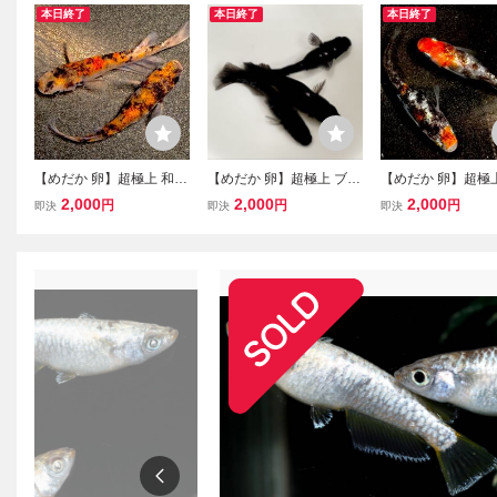
本日終了
本日終了
本日終了
【めだか 卵】超極上 和墨
【めだか 卵】超極上 ブラ
【めだか 卵】超極
三色 風雅 有精卵10個+α
ックダイヤ 光体型 有精卵
ラメ体外光 めだか
2,000
2,000
2,000
円
円
円
即決
即決
即決
画像の個体からの有精卵
10個+α 画像の個体からの
卵 10個＋α 画像
（検 金閣 龍鱗 青龍 過背
有精卵 セール中（検 金閣
親個体からの有精卵
金龍 カガミ鱗 和墨 白銀
龍鱗 過背金龍 皇鱗 和墨
金閣 龍鱗 金龍 皇鱗
三色ラメ a
白銀 三色
夜魔 三色