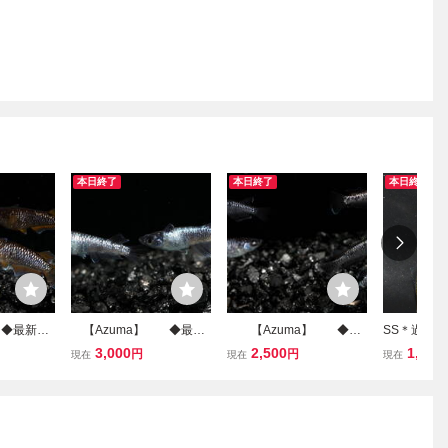
本日終了
本日終了
本日終了
 ◆最新品
【Azuma】 ◆最新
【Azuma】 ◆最
SS＊過背金
 ◆ 画
品種◆ 墨龍 ◆ 画像
新品種◆ 黒熾龍 ◆
１２２
3,000
2,500
1,000
円
円
現在
現在
現在
計4匹
の1ペア 計2匹 （和墨
画像の♂２♀3 計5匹
白銀系龍鱗）