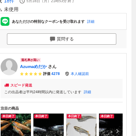
18
件
5月18日（月）21時53分
終了
未使用
あなただけの特別なクーポンを受け取れます
詳細
質問する
落札率が高い
Azumaめだか
さん
評価
4278
本人確認前
スピード発送
この出品者は平均24時間以内に発送しています
詳細
注目の商品
本日終了
本日終了
本日終了
本日終了