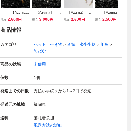
【Azuma】
【Azuma】
【Azuma】
【Azuma】
【
◆極上親種◆
◆最新品種◆ 墨
◆最新品種◆
◆最新品種◆
2,600
3,000
2,600
2,500
円
円
円
円
現在
現在
現在
現在
現
紅鱗 ◆ 画
龍 ◆ 画像の1
金龍鱗 ◆ 画像
黒熾龍 ◆ 画像
ア
像の♂2♀3 計5
ペア 計2匹
の2ペア 計4
の♂２♀3 計5
ミ
商品情報
匹
（和墨白銀系龍
匹 Azumaめだか
匹
フ
鱗）
オリジナル(龍鱗交
の
カテゴリ
ペット、生き物
配種）
魚類、水生生物
川魚
めだか
商品の状態
未使用
個数
1
個
発送までの日数
支払い手続きから1～2日で発送
発送元の地域
福岡県
送料
落札者負担
配送方法の詳細