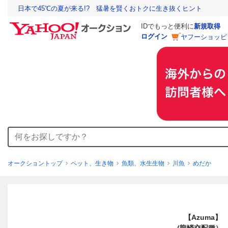
日本で45℃の夏が来る!? 猛暑を賢くおトクに生き抜くヒント
IDでもっと便利に
新規取得
ログイン
ヤフーショッピ
オークショントップ
ペット、生き物
魚類、水生生物
川魚
めだか
【Azuma】