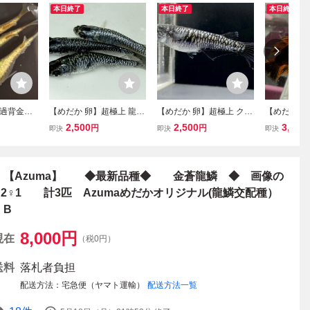
本日終了
本日終了
本日終了
過背金龍
【めだか 卵】超極上 龍鱗
【めだか 卵】超極上 クラ
【めだか 卵
償分1匹）
有精卵10個 画像の個体の
ヤミ カガミ鱗 保証込10個
求羅 保証込
2,500
2,500
3,000
円
円
即決
即決
即決
直系 （め
有精卵（検 蛇墨武 和墨
画像の個体からの有精卵
個体からの
 フロマー
皇鱗 金閣 過背金龍 三色
オリジナル（検 金閣 龍鱗
中（検 金閣
観賞魚 カ
ラメ アースアイ
過背金龍 皇龍 和墨 夜魔
鱗 和墨白銀
三色 ラメ
龍 ラメ
【Azuma】 ◆最新品種◆ 金蒼龍鱗 ◆ 画像の
♂2♀1 計3匹 Azumaめだかオリジナル(龍鱗交配種）
B
8,000
円
現在
（税0円）
送料
落札者負担
配送方法
宅急便（ヤマト運輸）
配送方法一覧