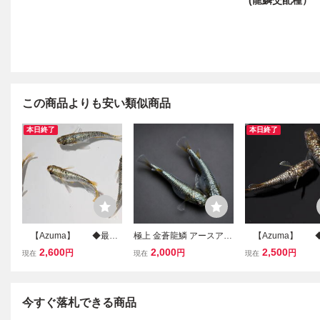
(龍鱗交配種）
この商品よりも安い類似商品
本日終了
本日終了
【Azuma】 ◆最新
極上 金蒼龍鱗 アースアイ
【Azuma】 
品種◆ 金龍鱗 ◆
1ペア 現物出品 (検索)龍
品種◆ 赭煌龍
2,600
2,000
2,500
円
円
円
現在
現在
現在
画像の2ペア 計4匹
鱗 過背金龍 めだか メダ
ド ◆ 画像の
Azumaめだかオリジナル
カ 蒼鱗黝式 鏡鱗 エルサ
計2匹
(龍鱗交配種）
今すぐ落札できる商品