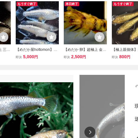
もうすぐ終了
本日終了
もうすぐ終了
上 三色
【めだか屋hottomon】龍
【めだか 卵】超極上 金閣
【極上親個体】
 有精
鱗(稚魚)10匹
めだか 有精卵 10個＋α 画
稚魚 5匹＋（補
5,000
2,500
800
円
円
円
即決
即決
即決
の極上
像の極上親個体からの卵
7/8産まれ 王様
 （検
（検 龍鱗 過背金龍 皇龍
だか 青龍 夜魔
 和墨
和墨 白銀 三色 アースア
ジュ 龍鱗 金閣 
イ
ガミ鱗