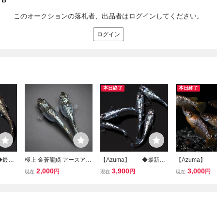
 B
このオークションの落札者、出品者はログインしてください。
ログイン
本日終了
本日終了
◆最新
極上 金蒼龍鱗 アースアイ
【Azuma】 ◆最新品
【Azuma】
ゴール
1ペア 現物出品 (検索)龍
種◆ 蒼龍鱗 ◆ 画
種◆ 赭煌龍
2,000
3,900
3,000
円
円
円
現在
現在
現在
1ペア
鱗 過背金龍 めだか メダ
像の3ペア 計6匹 Az
像の2ペア 
カ 蒼鱗黝式 鏡鱗 エルサ
umaめだかオリジナル(龍
②
鱗交配種）