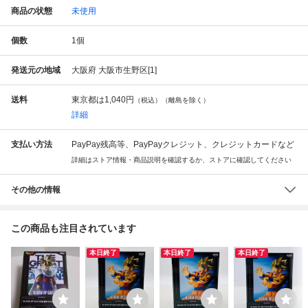
商品の状態
未使用
個数
1
個
発送元の地域
大阪府 大阪市生野区[1]
送料
東京都は
1,040円
（税込）（離島を除く）
詳細
支払い方法
PayPay残高等、PayPayクレジット、クレジットカードなど
詳細はストア情報・商品説明を確認するか、ストアに確認してください
その他の情報
この商品も注目されています
本日終了
本日終了
本日終了