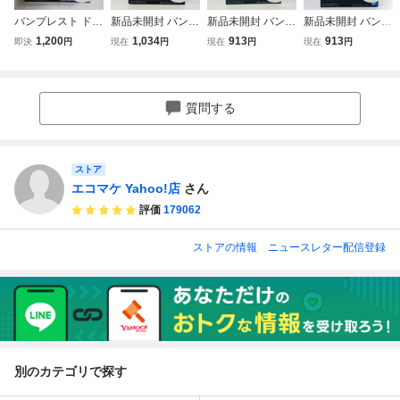
バンプレスト ドラ
新品未開封 バンプ
新品未開封 バンプ
新品未開封 バンプ
ゴンボールZ BLO
レスト BLOOD OF
レスト BLOOD OF
レスト BLOOD OF
1,200
1,034
913
913
即決
円
現在
円
現在
円
現在
円
OD OF SAIYANS -
SAIYANS ドラゴ
SAIYANS ドラゴ
SAIYANS ドラゴ
超サイヤ人孫悟飯-
ンボールZ 超サイ
ンボールZ DRAG
ンボールZ DRAG
II フィギュア
ヤ人孫悟空
ON BALL Z 超サイ
ON BALL Z 超サイ
ヤ人孫悟空
ヤ人孫悟空
質問する
ストア
エコマケ Yahoo!店
さん
評価
179062
ストアの情報
ニュースレター配信登録
別のカテゴリで探す