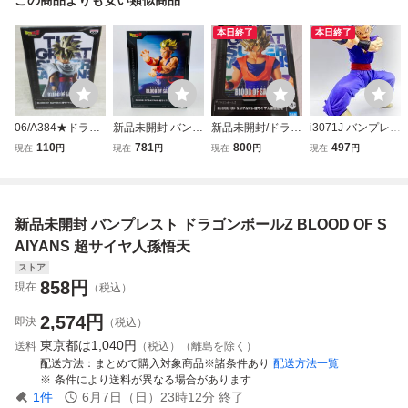
本日終了
本日終了
06/A384★ドラゴ
新品未開封 バンプ
新品未開封/ドラゴ
i3071J バンプレス
ンボールZ BLOOD
レスト BLOOD OF
ンボールZ BLOOD
ト BLOOD OF SAI
110
781
800
497
現在
円
現在
円
現在
円
現在
円
OF SAIYANS -超
SAIYANS ドラゴ
OF SAIYANS 超サ
YANS SPECIAL XI
サイヤ人孫悟飯- II
ンボールZ DRAG
イヤ人孫悟空-II フ
V ドラゴンボール
★フィギュア★バ
ONBALL Z 超サイ
ィギュア
超 孫悟飯 ビース
ンプレスト★プラ
ヤ人孫悟飯
ト フィギュア 箱
新品未開封 バンプレスト ドラゴンボールZ BLOOD OF S
イズ★未開封品
なし
AIYANS 超サイヤ人孫悟天
ストア
858
円
現在
（税込）
2,574
円
即決
（税込）
東京都は
1,040円
送料
（税込）（離島を除く）
配送方法
まとめて購入対象商品※諸条件あり
配送方法一覧
条件により送料が異なる場合があります
1
件
6月7日（日）23時12分
終了