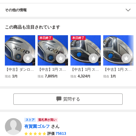
その他の情報
この商品も注目されています
本日終了
本日終了
【中古】ダンロッ
【中古】1円 スタ
【中古】1円 スタ
【中古】1円 スタ
プ 2022 XXIO12
ート!! ダンロップ
ート ダンロップ 2
ート ダンロップ 2
1
7,805
4,324
1
現在
円
現在
円
現在
円
現在
円
（ゼクシオ トゥエ
2022 XXIO12（ゼ
020 XXIO11（ゼ
020 XXIO11（ゼ
ルブ）ハイブリッ
クシオ トゥエル
クシオイレブン）
クシオイレブン）
ド/ユーティリティ
ブ）ハイブリッド/
ハイブリッド/ユー
ハイブリッド/ユー
ネイビー H5（2
ユーティリティ ネ
ティリティ ＜ネイ
ティリティ ＜ネイ
質問する
3°）【R】MP120
イビー H6（26°）
ビー＞ H5（23°）
ビー＞ H5（23°）
0
【R】MP1200
【S】MP1100
【SR】MP1100
ストア
落札率が高い
有賀園ゴルフ
さん
評価
75613