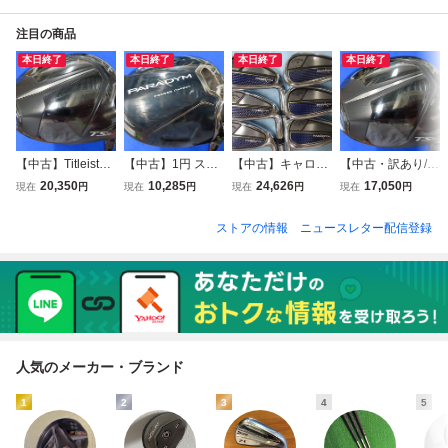
注目の商品
本日終了
本日終了
本日終了
本日終了
【中古】Titleist
【中古】1円 スタ
【中古】キャロウ
【中古・訳あり/リ
（タイトリスト）
ート!! キャロウェ
ェイ 2023 PAR
シャフト】Titleist
20,350
10,285
24,626
17,050
現在
円
現在
円
現在
円
現在
円
2022 TSR2 ドラ
イ 2023 PARADY
ADYM アイア
（タイトリスト）
イバー（10.0°）
M（パラダイム）
ン 計6本セット
2022 TSR2 ドラ
ストアの情報
ニュースレター配信登録
【S】TOUR AD IZ
ドライバー（9.
（6～Aw）【S】
イバー（10.0°）
-5
0°）【S】SPEED
N.S.PRO 950GH
【S】TENSEI CK
ER NX GREEN 60
neo
PRO ORANGE 60
MR70
人気のメーカー・ブランド
1
2
3
4
5