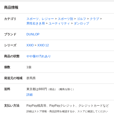
商品情報
カテゴリ
スポーツ、レジャー
スポーツ別
ゴルフ
クラブ
男性右きき用
ユーティリティ
ダンロップ
ブランド
DUNLOP
シリーズ
XXIO
XXIO 12
商品の状態
やや傷や汚れあり
個数
1
個
発送元の地域
群馬県
送料
東京都は
880円
（税込）（離島を除く）
詳細
支払い方法
PayPay残高等、PayPayクレジット、クレジットカードなど
詳細はストア情報・商品説明を確認するか、ストアに確認してください