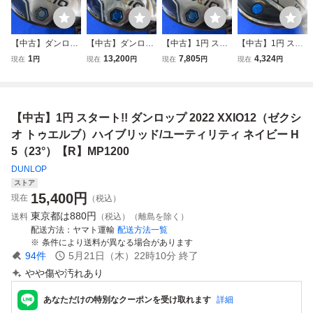
【中古】ダンロッ
【中古】ダンロッ
【中古】1円 スタ
【中古】1円 スタ
プ 2022 XXIO12
プ 2022 XXIO12
ート!! ダンロップ
ート ダンロップ 2
1
13,200
7,805
4,324
現在
円
現在
円
現在
円
現在
円
（ゼクシオ トゥエ
（ゼクシオ トゥエ
2022 XXIO12（ゼ
020 XXIO11（ゼ
ルブ）ハイブリッ
ルブ）ハイブリッ
クシオ トゥエル
クシオイレブン）
ド/ユーティリティ
ド/ユーティリティ
ブ）ハイブリッド/
ハイブリッド/ユー
ネイビー H5（2
ネイビー H5（2
ユーティリティ ネ
ティリティ ＜ネイ
【中古】1円 スタート!! ダンロップ 2022 XXIO12（ゼクシ
3°）【R】MP120
3°）【R】MP120
イビー H6（26°）
ビー＞ H5（23°）
0
0
【R】MP1200
【S】MP1100
オ トゥエルブ）ハイブリッド/ユーティリティ ネイビー H
5（23°）【R】MP1200
DUNLOP
ストア
15,400
円
現在
（税込）
東京都は
880円
送料
（税込）（離島を除く）
配送方法
ヤマト運輸
配送方法一覧
条件により送料が異なる場合があります
94
件
5月21日（木）22時10分
終了
やや傷や汚れあり
あなただけの特別なクーポンを受け取れます
詳細