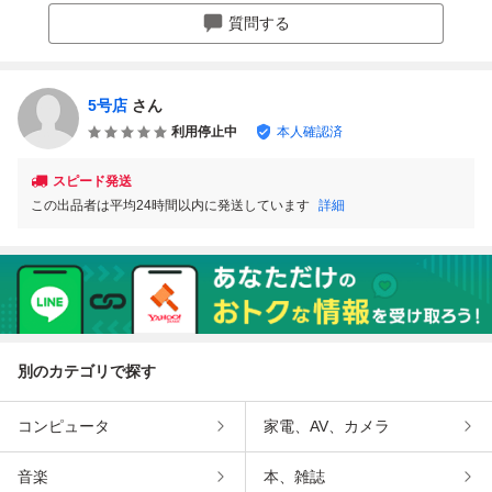
データ 相互評
星空 夜景 画像デ
星空 夜景 画像デ
質問する
価 フリー画像
ータ 相互評価
ータ 相互評価
フリー画像
フリー画像
5号店
さん
利用停止中
本人確認済
スピード発送
この出品者は平均24時間以内に発送しています
詳細
別のカテゴリで探す
コンピュータ
家電、AV、カメラ
音楽
本、雑誌