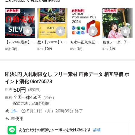
送料無料
送料無料
送料無料
【2024年最新】バ
数3【シママ】02
★永年正規保証★
画像データ3 子ど
ーチャルエントリ
3/066 C ポケモン
Office LTSC Profe
も 相互評価 1円 即
1
10
1
1
即決
円
即決
円
現在
円
即決
円
ー型 SILVER EA
カードゲーム スカ
ssional Plus 2024
決
シルバー MT4 フ
ーレット＆バイオ
プロダクトキー 正
ォワード成績公開
レット 拡張パック
規 オフィス2024
XM口座 爆益 自動
「未来の一閃」SV
認証保証 Word Ex
即決1円 入札制限なし フリー素材 画像データ 相互評価 ポ
売買システム 副業
4M
cel PowerPoint サ
投資 不労所得 s2
ポート付き
イント消化 0iot76578
50
円
即決
（税0円）
全国一律
450円
送料
（税込）
配送方法
定形外郵便
1
件
5月11日（月）20時39分
終了
未使用
あなただけの特別なクーポンを受け取れます
詳細