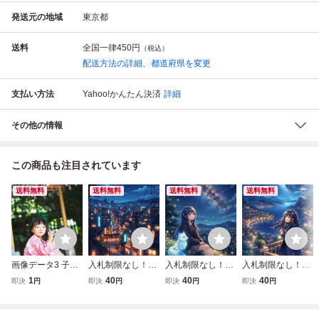
発送元の地域
東京都
送料
全国一律
450円
（税込）
配送方法の詳細、都道府県を変更
支払い方法
Yahoo!かんたん決済
詳細
その他の情報
この商品も注目されています
送料無料
送料無料
送料無料
送料無料
画像データ3 子ど
入札制限なし！！
入札制限なし！！
入札制限なし！！
も 相互評価 1円 即
複数あり！スマ
複数あり！ スマ
複数あり！スマ
1
40
40
40
即決
円
即決
円
即決
円
即決
円
決
ホ壁紙 アートポス
ホ壁紙 アートポス
ホ壁紙 アートポス
ター オリジナルイ
ター オリジナルイ
ター オリジナルイ
ラスト 夜景 画像
ラスト 美少女と狐
ラスト 美少女と狐